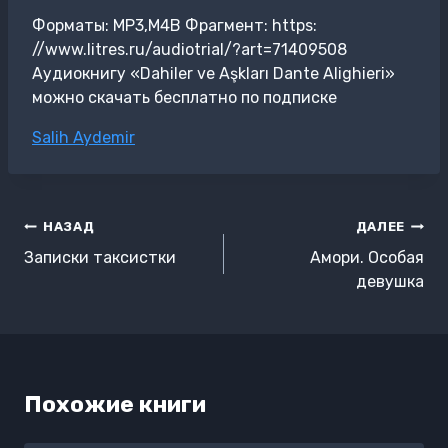
Форматы: MP3,M4B Фрагмент: https:
//www.litres.ru/audiotrial/?art=71409508
Аудиокнигу «Dahiler ve Aşkları Dante Alighieri»
можно скачать бесплатно по подписке
Метки
Salih Aydemir
записи:
Навигация
НАЗАД
ДАЛЕЕ
по
Записки таксистки
Амори. Особая
записям
девушка
Похожие книги