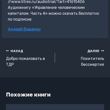
//www.litres.ru/audiotrial/?art=41615406
Аудиокнигу «Управление человеческим
капиталом. Часть 4» можно скачать бесплатно
по подписке
Метки
Андрей Ващенко
записи:
Навигация
НАЗАД
ДАЛЕЕ
по
Добро пожаловать в
Похититель
записям
ТДР
бессмертия
Похожие книги