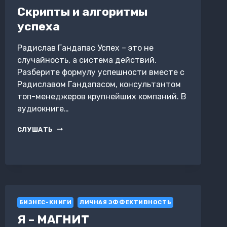
Скрипты и алгоритмы
успеха
Радислав Гандапас Успех – это не
случайность, а система действий.
Разберите формулу успешности вместе с
Радиславом Гандапасом, консультантом
топ-менеджеров крупнейших компаний. В
аудиокниге…
СКРИПТЫ
СЛУШАТЬ
И
АЛГОРИТМЫ
УСПЕХА
БИЗНЕС-КНИГИ
ЛИЧНАЯ ЭФФЕКТИВНОСТЬ
Я – МАГНИТ