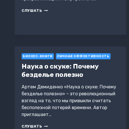
ДЕЙСТВУЙ
СЛУШАТЬ
БЕЗ
СТРАХА.
КАК
ПЕРЕСТАТЬ
ОТКЛАДЫВАТЬ
ВАЖНОЕ
БИЗНЕС-КНИГИ
ЛИЧНАЯ ЭФФЕКТИВНОСТЬ
Наука о скуке: Почему
безделье полезно
Артем Демиденко «Наука о скуке: Почему
безделье полезно» – это революционный
взгляд на то, что мы привыкли считать
бесполезной потерей времени. Автор
приглашает…
НАУКА
СЛУШАТЬ