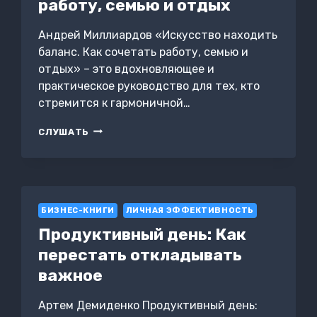
работу, семью и отдых
Андрей Миллиардов «Искусство находить
баланс. Как сочетать работу, семью и
отдых» – это вдохновляющее и
практическое руководство для тех, кто
стремится к гармоничной…
ИСКУССТВО
СЛУШАТЬ
НАХОДИТЬ
БАЛАНС.
КАК
СОЧЕТАТЬ
РАБОТУ,
СЕМЬЮ
БИЗНЕС-КНИГИ
ЛИЧНАЯ ЭФФЕКТИВНОСТЬ
И
Продуктивный день: Как
ОТДЫХ
перестать откладывать
важное
Артем Демиденко Продуктивный день: