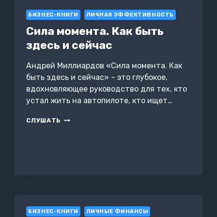
УБИТЬ
БИЗНЕС-КНИГИ
ПРОДУКТ
ЛИЧНАЯ ЭФФЕКТИВНОСТЬ
НА
Сила момента. Как быть
СТАРТЕ
здесь и сейчас
Андрей Миллиардов «Сила момента. Как
быть здесь и сейчас» – это глубокое,
вдохновляющее руководство для тех, кто
устал жить на автопилоте, кто ищет…
СИЛА
СЛУШАТЬ
МОМЕНТА.
КАК
БЫТЬ
ЗДЕСЬ
И
СЕЙЧАС
БИЗНЕС-КНИГИ
ЛИЧНЫЕ ФИНАНСЫ