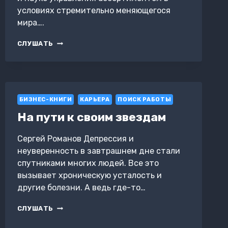
условиях стремительно меняющегося
мира….
ТОВАРЫ
СЛУШАТЬ
И
ТРЕНДЫ:
ИСКУССТВО
УПРАВЛЕНИЯ
АССОРТИМЕНТОМ
БИЗНЕС-КНИГИ
КАРЬЕРА
ПОИСК РАБОТЫ
На пути к своим звездам
Сергей Романов Депрессия и
неуверенность в завтрашнем дне стали
спутниками многих людей. Все это
вызывает хроническую усталость и
другие болезни. А ведь где-то…
НА
СЛУШАТЬ
ПУТИ
К