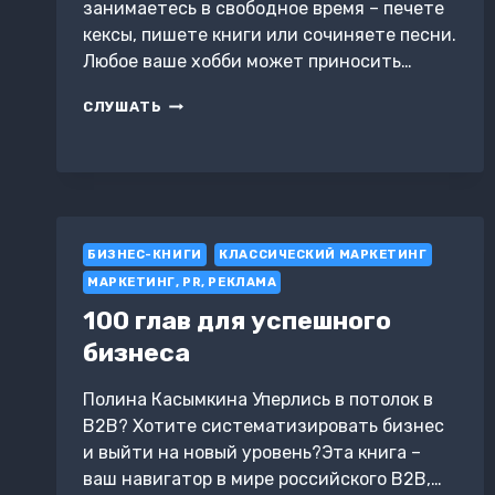
занимаетесь в свободное время – печете
кексы, пишете книги или сочиняете песни.
Любое ваше хобби может приносить…
ВКОНТАКТЕ
СЛУШАТЬ
ДЕНЬГИ
ЕСТЬ.
КАК
ПРИВЛЕКАТЬ
ЛЮДЕЙ
В
СООБЩЕСТВА
БИЗНЕС-КНИГИ
КЛАССИЧЕСКИЙ МАРКЕТИНГ
И
МАРКЕТИНГ, PR, РЕКЛАМА
ЗАРАБАТЫВАТЬ
100 глав для успешного
бизнеса
Полина Касымкина Уперлись в потолок в
B2B? Хотите систематизировать бизнес
и выйти на новый уровень?Эта книга –
ваш навигатор в мире российского B2B,…