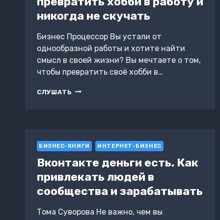
превратить хобби в работу и
никогда не скучать
Бизнес Процессор Вы устали от
однообразной работы и хотите найти
смысл в своей жизни? Вы мечтаете о том,
чтобы превратить своё хобби в…
СОЗДАЙ
СЛУШАТЬ
СВОЮ
МЕЧТУ:
КАК
ПРЕВРАТИТЬ
ХОББИ
БИЗНЕС-КНИГИ
В
ИНТЕРНЕТ-БИЗНЕС
РАБОТУ
Вконтакте деньги есть. Как
И
привлекать людей в
НИКОГДА
НЕ
сообщества и зарабатывать
СКУЧАТЬ
Тома Суворова Не важно, чем вы