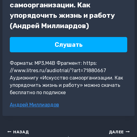
самоорганизации. Как
упорядочить жизнь и работу
(Андрей Миллиардов)
Слушать
Форматы: MP3,M4B Фрагмент: https:
//www.litres.ru/audiotrial/?art=71880667
Аудиокнигу «Искусство самоорганизации. Как
упорядочить жизнь и работу» можно скачать
бесплатно по подписке
Метки
Андрей Миллиардов
записи:
Навигация
НАЗАД
ДАЛЕЕ