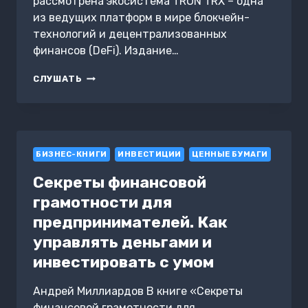
рассмотрена экосистема TRON TRX – одна
из ведущих платформ в мире блокчейн-
технологий и децентрализованных
финансов (DeFi). Издание…
TRON.
СЛУШАТЬ
РУКОВОДСТВО
ДЛЯ
ИНВЕСТОРОВ.
ИСТОРИЯ
И
БИЗНЕС-КНИГИ
БУДУЩЕЕ
ИНВЕСТИЦИИ
ЦЕННЫЕ БУМАГИ
TRX
Секреты финансовой
грамотности для
предпринимателей. Как
управлять деньгами и
инвестировать с умом
Андрей Миллиардов В книге «Секреты
финансовой грамотности для