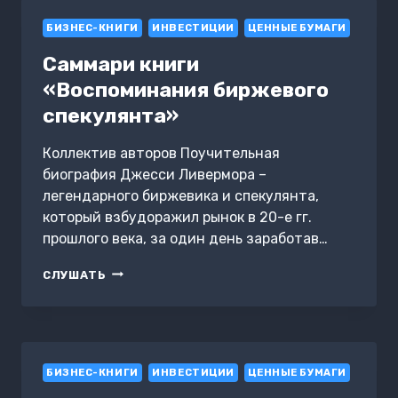
(FET).
БИЗНЕС-КНИГИ
ИСКУССТВЕННЫЙ
ИНВЕСТИЦИИ
ЦЕННЫЕ БУМАГИ
СУПЕРИНТЕЛЛЕКТ
Саммари книги
ДЛЯ
НОВИЧКОВ
«Воспоминания биржевого
спекулянта»
Коллектив авторов Поучительная
биография Джесси Ливермора –
легендарного биржевика и спекулянта,
который взбудоражил рынок в 20-е гг.
прошлого века, за один день заработав…
САММАРИ
СЛУШАТЬ
КНИГИ
«ВОСПОМИНАНИЯ
БИРЖЕВОГО
СПЕКУЛЯНТА»
БИЗНЕС-КНИГИ
ИНВЕСТИЦИИ
ЦЕННЫЕ БУМАГИ