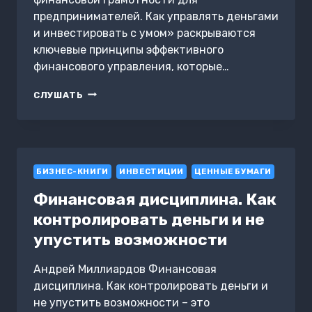
предпринимателей. Как управлять деньгами
и инвестировать с умом» раскрываются
ключевые принципы эффективного
финансового управления, которые…
СЕКРЕТЫ
СЛУШАТЬ
ФИНАНСОВОЙ
ГРАМОТНОСТИ
ДЛЯ
ПРЕДПРИНИМАТЕЛЕЙ.
КАК
БИЗНЕС-КНИГИ
УПРАВЛЯТЬ
ИНВЕСТИЦИИ
ЦЕННЫЕ БУМАГИ
ДЕНЬГАМИ
Финансовая дисциплина. Как
И
ИНВЕСТИРОВАТЬ
контролировать деньги и не
С
упустить возможности
УМОМ
Андрей Миллиардов Финансовая
дисциплина. Как контролировать деньги и
не упустить возможности – это