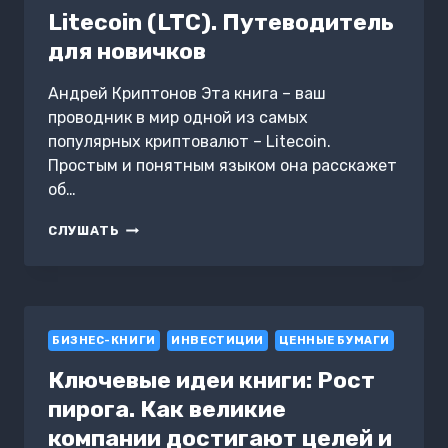
ДЛЯ
Litecoin (LTC). Путеводитель
НАЧИНАЮЩИХ
для новичков
Андрей Криптонов Эта книга – ваш
проводник в мир одной из самых
популярных криптовалют – Litecoin.
Простым и понятным языком она расскажет
об…
LITECOIN
СЛУШАТЬ
(LTC).
ПУТЕВОДИТЕЛЬ
ДЛЯ
НОВИЧКОВ
БИЗНЕС-КНИГИ
ИНВЕСТИЦИИ
ЦЕННЫЕ БУМАГИ
Ключевые идеи книги: Рост
пирога. Как великие
компании достигают целей и