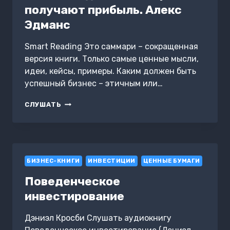
получают прибыль. Алекс
Эдманс
Smart Reading Это саммари – сокращенная
версия книги. Только самые ценные мысли,
идеи, кейсы, примеры. Каким должен быть
успешный бизнес – этичным или…
КЛЮЧЕВЫЕ
СЛУШАТЬ
ИДЕИ
КНИГИ:
РОСТ
ПИРОГА.
КАК
БИЗНЕС-КНИГИ
ВЕЛИКИЕ
ИНВЕСТИЦИИ
ЦЕННЫЕ БУМАГИ
КОМПАНИИ
Поведенческое
ДОСТИГАЮТ
ЦЕЛЕЙ
инвестирование
И
ПОЛУЧАЮТ
Дэниэл Кросби Слушать аудиокнигу
ПРИБЫЛЬ.
АЛЕКС