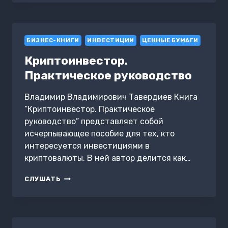
КАК
ВЫЙТИ
ИЗ
ДОЛГОВ
БИЗНЕС-КНИГИ
И
ИНВЕСТИЦИИ
ЦЕННЫЕ БУМАГИ
НАЧАТЬ
Криптоинвестор.
ЗАРАБАТЫВАТЬ
Практическое руководство
Владимир Владимирович Тавердиев Книга
“Криптоинвестор. Практическое
руководство” представляет собой
исчерпывающее пособие для тех, кто
интересуется инвестициями в
криптовалюты. В ней автор делится как…
КРИПТОИНВЕСТОР.
СЛУШАТЬ
ПРАКТИЧЕСКОЕ
РУКОВОДСТВО