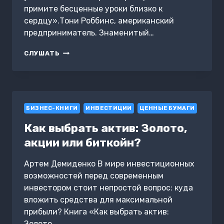
примите бесценные уроки близко к
сердцу».Тони Роббинс, американский
предприниматель. Знаменитый…
СЕКРЕТЫ
СЛУШАТЬ
ВЕЛИЧАЙШИХ
ИНВЕСТОРОВ
МИРА.
КАК
ПОБЕЖДАТЬ
БИЗНЕС-КНИГИ
НА
ИНВЕСТИЦИИ
ЦЕННЫЕ БУМАГИ
РЫНКАХ
Как выбрать актив: Золото,
И
В
акции или биткойн?
ЖИЗНИ
Артем Демиденко В мире инвестиционных
возможностей перед современным
инвестором стоит непростой вопрос: куда
вложить средства для максимальной
прибыли? Книга «Как выбрать актив:
Золото,…