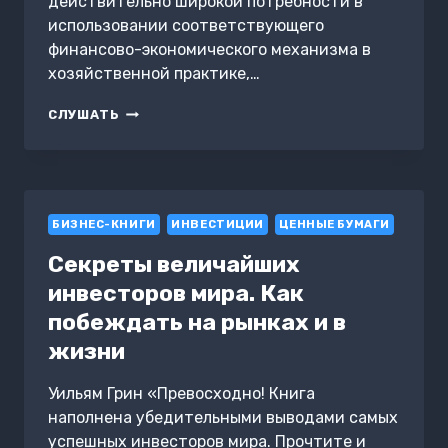
действительно широкой потребности в
использовании соответствующего
финансово-экономического механизма в
хозяйственной практике,…
КОРПОРАТИВНЫЕ
СЛУШАТЬ
ЦЕННЫЕ
БУМАГИ
И
ИХ
РЫНКИ
БИЗНЕС-КНИГИ
ИНВЕСТИЦИИ
ЦЕННЫЕ БУМАГИ
Секреты величайших
инвесторов мира. Как
побеждать на рынках и в
жизни
Уильям Грин «Превосходно! Книга
наполнена убедительными выводами самых
успешных инвесторов мира. Прочтите и