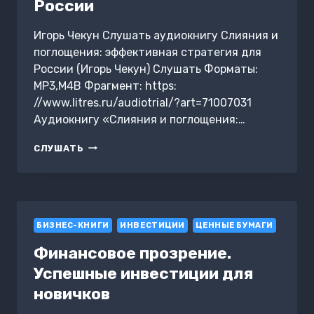
России
Игорь Чекун Слушать аудиокнигу Слияния и
поглощения: эффективная стратегия для
России (Игорь Чекун) Слушать Форматы:
MP3,M4B Фрагмент: https:
//www.litres.ru/audiotrial/?art=71007031
Аудиокнигу «Слияния и поглощения:…
СЛИЯНИЯ
СЛУШАТЬ
И
ПОГЛОЩЕНИЯ:
ЭФФЕКТИВНАЯ
СТРАТЕГИЯ
ДЛЯ
БИЗНЕС-КНИГИ
РОССИИ
ИНВЕСТИЦИИ
ЦЕННЫЕ БУМАГИ
Финансовое прозрение.
Успешные инвестиции для
новичков