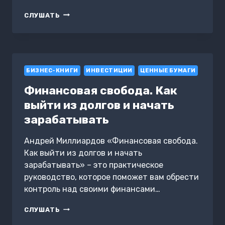
МАГНИТ
СЛУШАТЬ
ДЛЯ
ИНВЕСТИЦИЙ.
КАК
ПРИВЛЕКАТЬ
ДЕНЕЖНЫЕ
БИЗНЕС-КНИГИ
ПОТОКИ
ИНВЕСТИЦИИ
ЦЕННЫЕ БУМАГИ
В
Финансовая свобода. Как
ВАШ
БИЗНЕС?
выйти из долгов и начать
зарабатывать
Андрей Миллиардов «Финансовая свобода.
Как выйти из долгов и начать
зарабатывать» – это практическое
руководство, которое поможет вам обрести
контроль над своими финансами…
ФИНАНСОВАЯ
СЛУШАТЬ
СВОБОДА.