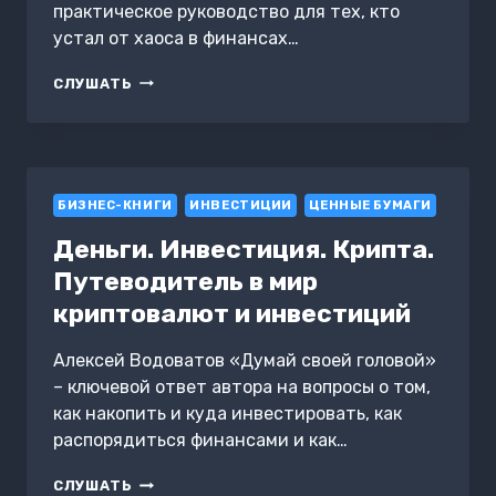
практическое руководство для тех, кто
устал от хаоса в финансах…
ФИНАНСОВАЯ
СЛУШАТЬ
ДИСЦИПЛИНА.
КАК
КОНТРОЛИРОВАТЬ
ДЕНЬГИ
И
БИЗНЕС-КНИГИ
НЕ
ИНВЕСТИЦИИ
ЦЕННЫЕ БУМАГИ
УПУСТИТЬ
Деньги. Инвестиция. Крипта.
ВОЗМОЖНОСТИ
Путеводитель в мир
криптовалют и инвестиций
Алексей Водоватов «Думай своей головой»
– ключевой ответ автора на вопросы о том,
как накопить и куда инвестировать, как
распорядиться финансами и как…
ДЕНЬГИ.
СЛУШАТЬ