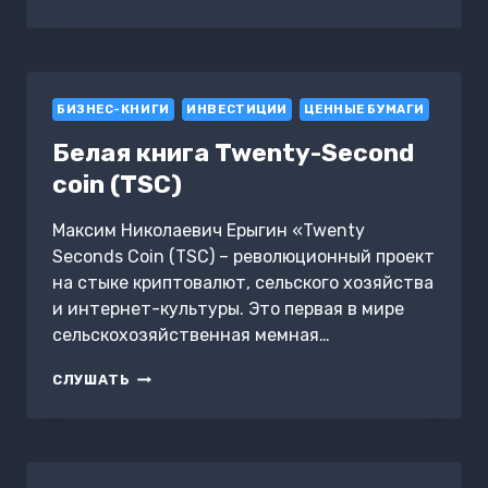
ИНВЕСТИЦИЯ.
КРИПТА.
ПУТЕВОДИТЕЛЬ
В
МИР
БИЗНЕС-КНИГИ
КРИПТОВАЛЮТ
ИНВЕСТИЦИИ
ЦЕННЫЕ БУМАГИ
И
Белая книга Twenty-Second
ИНВЕСТИЦИЙ
coin (TSC)
Максим Николаевич Ерыгин «Twenty
Seconds Coin (TSC) – революционный проект
на стыке криптовалют, сельского хозяйства
и интернет-культуры. Это первая в мире
сельскохозяйственная мемная…
БЕЛАЯ
СЛУШАТЬ
КНИГА
TWENTY-
SECOND
COIN
(TSC)