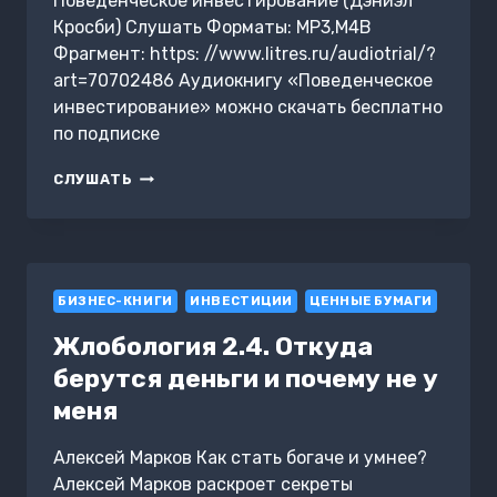
Поведенческое инвестирование (Дэниэл
ЭДМАНС
Кросби) Слушать Форматы: MP3,M4B
Фрагмент: https: //www.litres.ru/audiotrial/?
art=70702486 Аудиокнигу «Поведенческое
инвестирование» можно скачать бесплатно
по подписке
ПОВЕДЕНЧЕСКОЕ
СЛУШАТЬ
ИНВЕСТИРОВАНИЕ
БИЗНЕС-КНИГИ
ИНВЕСТИЦИИ
ЦЕННЫЕ БУМАГИ
Жлобология 2.4. Откуда
берутся деньги и почему не у
меня
Алексей Марков Как стать богаче и умнее?
Алексей Марков раскроет секреты