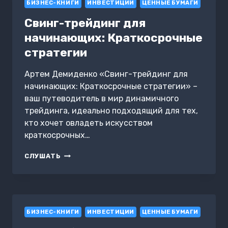
БИЗНЕС-КНИГИ
БЛАГОСОСТОЯНИЮ.
ИНВЕСТИЦИИ
ЦЕННЫЕ БУМАГИ
ЗАПИСКИ
Свинг-трейдинг для
ИНВЕСТОРА
начинающих: Краткосрочные
стратегии
Артем Демиденко «Свинг-трейдинг для
начинающих: Краткосрочные стратегии» –
ваш путеводитель в мир динамичного
трейдинга, идеально подходящий для тех,
кто хочет овладеть искусством
краткосрочных…
СВИНГ-
СЛУШАТЬ
ТРЕЙДИНГ
ДЛЯ
НАЧИНАЮЩИХ:
КРАТКОСРОЧНЫЕ
СТРАТЕГИИ
БИЗНЕС-КНИГИ
ИНВЕСТИЦИИ
ЦЕННЫЕ БУМАГИ