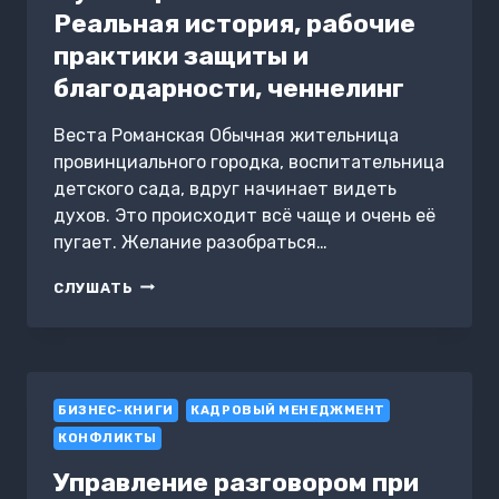
Реальная история, рабочие
практики защиты и
благодарности, ченнелинг
Веста Романская Обычная жительница
провинциального городка, воспитательница
детского сада, вдруг начинает видеть
духов. Это происходит всё чаще и очень её
пугает. Желание разобраться…
ПУТЬ
СЛУШАТЬ
В
ЦЕЛИТЕЛЬСТВО.
РЕАЛЬНАЯ
ИСТОРИЯ,
РАБОЧИЕ
БИЗНЕС-КНИГИ
ПРАКТИКИ
КАДРОВЫЙ МЕНЕДЖМЕНТ
ЗАЩИТЫ
КОНФЛИКТЫ
И
БЛАГОДАРНОСТИ,
Управление разговором при
ЧЕННЕЛИНГ