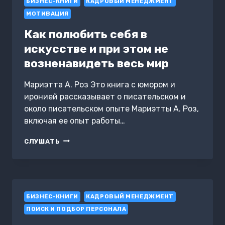
БИЗНЕС-КНИГИ
КАДРОВЫЙ МЕНЕДЖМЕНТ
МОТИВАЦИЯ
Как полюбить себя в
искусстве и при этом не
возненавидеть весь мир
Мариэтта А. Роз Это книга с юмором и
иронией рассказывает о писательском и
около писательском опыте Мариэтты А. Роз,
включая ее опыт работы…
КАК
СЛУШАТЬ
ПОЛЮБИТЬ
СЕБЯ
В
ИСКУССТВЕ
И
БИЗНЕС-КНИГИ
ПРИ
КАДРОВЫЙ МЕНЕДЖМЕНТ
ЭТОМ
ПОИСК И ПОДБОР ПЕРСОНАЛА
НЕ