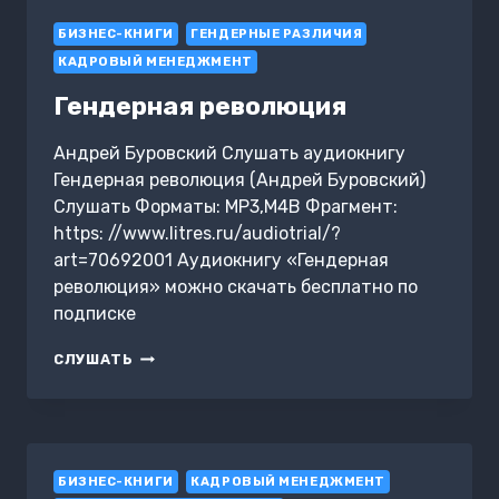
ИЛИ
БИЗНЕС-КНИГИ
РОМАН
ГЕНДЕРНЫЕ РАЗЛИЧИЯ
ДЛЯ
КАДРОВЫЙ МЕНЕДЖМЕНТ
УСТАВШИХ
Гендерная революция
Андрей Буровский Слушать аудиокнигу
Гендерная революция (Андрей Буровский)
Слушать Форматы: MP3,M4B Фрагмент:
https: //www.litres.ru/audiotrial/?
art=70692001 Аудиокнигу «Гендерная
революция» можно скачать бесплатно по
подписке
ГЕНДЕРНАЯ
СЛУШАТЬ
РЕВОЛЮЦИЯ
БИЗНЕС-КНИГИ
КАДРОВЫЙ МЕНЕДЖМЕНТ