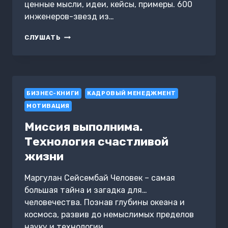
ценные мысли, идеи, кейсы, примеры. 600
инженеров-звезд из…
ОКРУЖИ
СЛУШАТЬ
СЕБЯ
ЛУЧШИМИ.
КЛАУДИО
ФЕРНАНДЕС-
АРАОС.
БИЗНЕС-КНИГИ
САММАРИ
КАДРОВЫЙ МЕНЕДЖМЕНТ
МОТИВАЦИЯ
Миссия выполнима.
Технология счастливой
жизни
Маргулан Сейсембай Человек – самая
большая тайна и загадка для…
человечества. Познав глубины океана и
космоса, развив до немыслимых пределов
науку и технологии,…