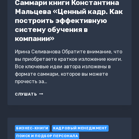
ВОЗНЕНАВИДЕТЬ
Саммари книги Константина
ВЕСЬ
Мальцева «Ценный кадр. Как
МИР
построить эффективную
систему обучения в
компании»
Ирина Селиванова Обратите внимание, что
вы приобретаете краткое изложение книги.
Все ключевые идеи автора изложены в
формате саммари, которое вы можете
прочесть за…
САММАРИ
СЛУШАТЬ
КНИГИ
КОНСТАНТИНА
МАЛЬЦЕВА
«ЦЕННЫЙ
КАДР.
БИЗНЕС-КНИГИ
КАК
КАДРОВЫЙ МЕНЕДЖМЕНТ
ПОСТРОИТЬ
ПОИСК И ПОДБОР ПЕРСОНАЛА