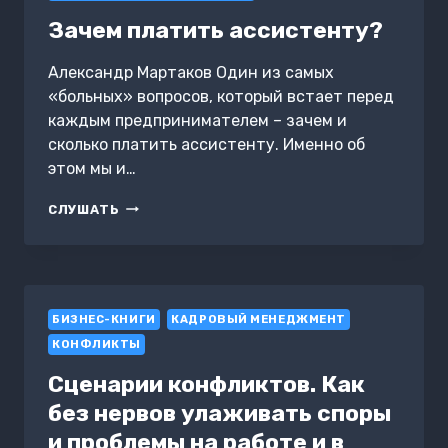
ЭФФЕКТИВНУЮ
СИСТЕМУ
Зачем платить ассистенту?
ОБУЧЕНИЯ
В
Александр Мартаков Один из самых
КОМПАНИИ»
«больных» вопросов, который встает перед
каждым предпринимателем – зачем и
сколько платить ассистенту. Именно об
этом мы и…
ЗАЧЕМ
СЛУШАТЬ
ПЛАТИТЬ
АССИСТЕНТУ?
БИЗНЕС-КНИГИ
КАДРОВЫЙ МЕНЕДЖМЕНТ
КОНФЛИКТЫ
Сценарии конфликтов. Как
без нервов улаживать споры
и проблемы на работе и в