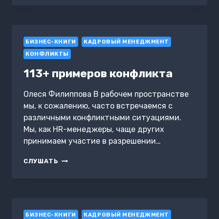
КАК
НАЙТИ
ТЕХ,
КТО
БИЗНЕС-КНИГИ
ВЫВЕДЕТ
КАДРОВЫЙ МЕНЕДЖМЕНТ
КОМПАНИЮ
КОНФЛИКТЫ
НА
НОВЫЙ
113+ примеров конфликта
УРОВЕНЬ.
ТАЙЛЕР
Олеся Филиппова В рабочем пространстве
КОУЭН,
мы, к сожалению, часто встречаемся с
ДЭНИЕЛ
ГРОСС.
различными конфликтными ситуациями.
САММАРИ
Мы, как HR-менеджеры, чаще других
принимаем участие в разрешении…
113+
СЛУШАТЬ
ПРИМЕРОВ
КОНФЛИКТА
БИЗНЕС-КНИГИ
КАДРОВЫЙ МЕНЕДЖМЕНТ