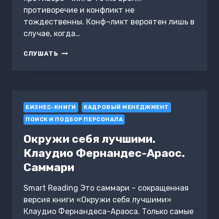
противоречие и конфликт не
тождественны. Конф¬ликт вероятен лишь в
случае, когда…
ДЕЛОВАЯ
СЛУШАТЬ
ИГРА
«РАЗРЕШЕНИЕ
КОНФЛИКТНЫХ
СИТУАЦИЙ»
БИЗНЕС-КНИГИ
КАДРОВЫЙ МЕНЕДЖМЕНТ
ПОИСК И ПОДБОР ПЕРСОНАЛА
Окружи себя лучшими.
Клаудио Фернандес-Араос.
Саммари
Smart Reading Это саммари – сокращенная
версия книги «Окружи себя лучшими»
Клаудио Фернандеса-Араоса. Только самые