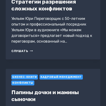
Стратегии разрешения
ОТВЕТА
сложных конфликтов
Уильям Юри Переговорщик с 50-летним
опытом и профессиональный посредник
Уильям Юри в аудиокниге «Мы можем
договориться» предлагает новый подход к
переговорам, основанный на…
МЫ
СЛУШАТЬ
МОЖЕМ
ДОГОВОРИТЬСЯ:
СТРАТЕГИИ
РАЗРЕШЕНИЯ
СЛОЖНЫХ
БИЗНЕС-КНИГИ
КОНФЛИКТОВ
КАДРОВЫЙ МЕНЕДЖМЕНТ
КОНФЛИКТЫ
Папины дочки и мамины
сыночки