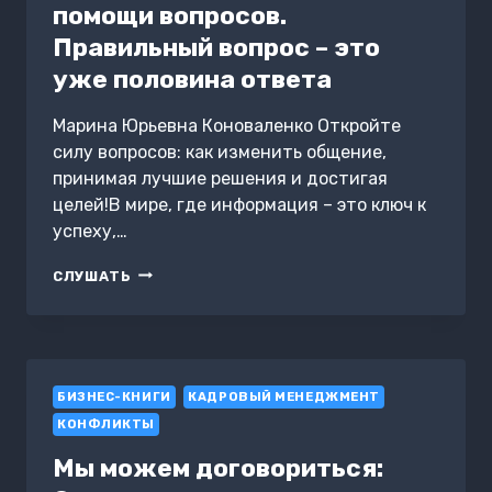
помощи вопросов.
Правильный вопрос – это
уже половина ответа
Марина Юрьевна Коноваленко Откройте
силу вопросов: как изменить общение,
принимая лучшие решения и достигая
целей!В мире, где информация – это ключ к
успеху,…
УПРАВЛЕНИЕ
СЛУШАТЬ
РАЗГОВОРОМ
ПРИ
ПОМОЩИ
ВОПРОСОВ.
ПРАВИЛЬНЫЙ
БИЗНЕС-КНИГИ
ВОПРОС
КАДРОВЫЙ МЕНЕДЖМЕНТ
–
КОНФЛИКТЫ
ЭТО
УЖЕ
Мы можем договориться:
ПОЛОВИНА