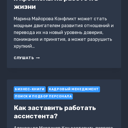
жизни
Марина Майорова Конфликт может стать
мощным двигателем развития отношений и
перевода их на новый уровень доверия,
понимания и принятия, а может разрушить
хрупкий…
СЦЕНАРИИ
СЛУШАТЬ
КОНФЛИКТОВ.
КАК
БЕЗ
НЕРВОВ
УЛАЖИВАТЬ
БИЗНЕС-КНИГИ
СПОРЫ
КАДРОВЫЙ МЕНЕДЖМЕНТ
И
ПОИСК И ПОДБОР ПЕРСОНАЛА
ПРОБЛЕМЫ
НА
Как заставить работать
РАБОТЕ
ассистента?
И
В
ЖИЗНИ