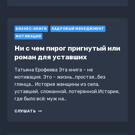
НЕ
БЫТЬ
ОДИНОКИМ,
НЕ
ЗАВОДЯ
БИЗНЕС-КНИГИ
СЛУЧАЙНЫХ
КАДРОВЫЙ МЕНЕДЖМЕНТ
ЗНАКОМЫХ
МОТИВАЦИЯ
И
ДОМАШНИХ
Ни с чем пирог пригнутый или
ПИТОМЦЕВ
роман для уставших
Татьяна Ерофеева Эта книга – не
мотивация. Это – жизнь…простая…без
глянца… История женщины из села,
уставшей, сломанной, потерянной.История,
где было всё: муж на…
НИ
СЛУШАТЬ
С
ЧЕМ
ПИРОГ
ПРИГНУТЫЙ