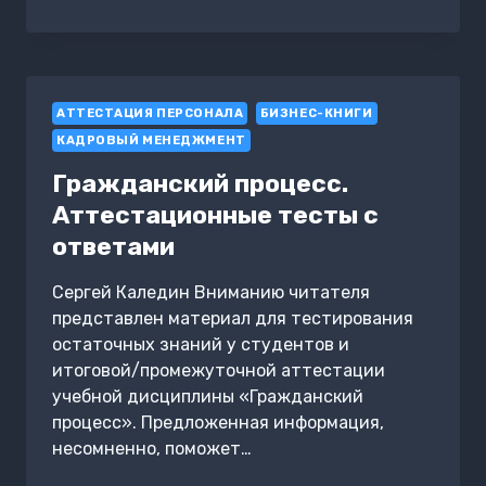
2.0:
НОВЫЕ
ПОДХОДЫ
К
РАБОТЕ
АТТЕСТАЦИЯ ПЕРСОНАЛА
В
БИЗНЕС-КНИГИ
КОЛЛЕКТИВЕ
КАДРОВЫЙ МЕНЕДЖМЕНТ
Гражданский процесс.
Аттестационные тесты с
ответами
Сергей Каледин Вниманию читателя
представлен материал для тестирования
остаточных знаний у студентов и
итоговой/промежуточной аттестации
учебной дисциплины «Гражданский
процесс». Предложенная информация,
несомненно, поможет…