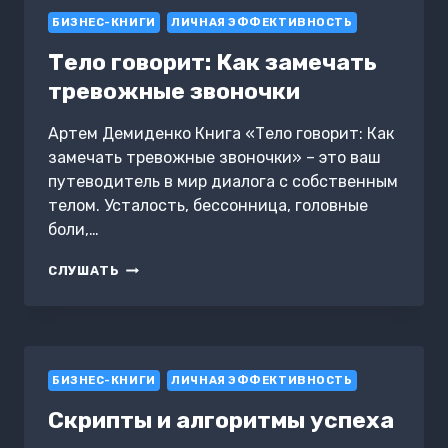
И
БИЗНЕС-КНИГИ
СЕЙЧАС
ЛИЧНАЯ ЭФФЕКТИВНОСТЬ
Тело говорит: Как замечать
тревожные звоночки
Артем Демиденко Книга «Тело говорит: Как
замечать тревожные звоночки» – это ваш
путеводитель в мир диалога с собственным
телом. Усталость, бессонница, головные
боли,…
ТЕЛО
СЛУШАТЬ
ГОВОРИТ:
КАК
ЗАМЕЧАТЬ
ТРЕВОЖНЫЕ
ЗВОНОЧКИ
БИЗНЕС-КНИГИ
ЛИЧНАЯ ЭФФЕКТИВНОСТЬ
Скрипты и алгоритмы успеха