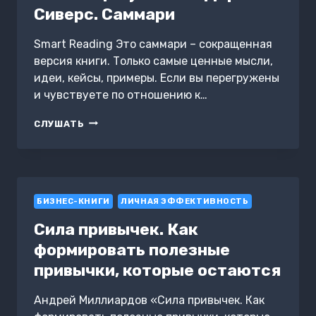
Сиверс. Саммари
Smart Reading Это саммари – сокращенная
версия книги. Только самые ценные мысли,
идеи, кейсы, примеры. Если вы перегружены
и чувствуете по отношению к…
ДА,
СЛУШАТЬ
ЧЕРТ
ВОЗЬМИ!
КАК
ВЫБИРАТЬ
ТО,
БИЗНЕС-КНИГИ
ЧТО
ЛИЧНАЯ ЭФФЕКТИВНОСТЬ
ПО-
Сила привычек. Как
НАСТОЯЩЕМУ
ВАЖНО.
формировать полезные
ДЕРЕК
привычки, которые остаются
СИВЕРС.
САММАРИ
Андрей Миллиардов «Сила привычек. Как