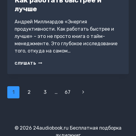
лучше
Андрей Миллиардов «Энергия
продуктивности. Как работать быстрее и
лучше» – это не просто книга о тайм-
менеджменте. Это глубокое исследование
того, откуда на самом…
ЭНЕРГИЯ
СЛУШАТЬ
ПРОДУКТИВНОСТИ.
КАК
РАБОТАТЬ
БЫСТРЕЕ
Навигация
И
1
2
3
…
67
Следующая
ЛУЧШЕ
по
страница
страницам
© 2026 24audiobook.ru Бесплатная подборка
аудиокниг