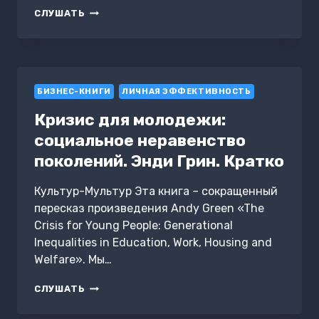
КАК
СЛУШАТЬ
НАУЧИТЬСЯ
СПРАВЛЯТЬСЯ
С
ЭМОЦИЯМИ.
ЭМОЦИОНАЛЬНЫЙ
БИЗНЕС-КНИГИ
ИНТЕЛЛЕКТ
ЛИЧНАЯ ЭФФЕКТИВНОСТЬ
ДЛЯ
Кризис для молодежи:
ПОВСЕДНЕВНОЙ
ЖИЗНИ
социальное неравенство
поколений. Энди Грин. Кратко
Культур-Мультур Эта книга – сокращенный
пересказ произведения Andy Green «The
Crisis for Young People: Generational
Inequalities in Education, Work, Housing and
Welfare». Мы…
КРИЗИС
СЛУШАТЬ
ДЛЯ
МОЛОДЕЖИ: