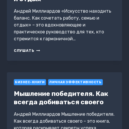
Андрей Миллиардов «Искусство находить
баланс. Как сочетать работу, семью и
отдых» – это вдохновляющее и
практическое руководство для тех, кто
стремится к гармоничной…
ИСКУССТВО
СЛУШАТЬ
НАХОДИТЬ
БАЛАНС.
КАК
СОЧЕТАТЬ
РАБОТУ,
БИЗНЕС-КНИГИ
СЕМЬЮ
ЛИЧНАЯ ЭФФЕКТИВНОСТЬ
И
Мышление победителя. Как
ОТДЫХ
всегда добиваться своего
Андрей Миллиардов Мышление победителя.
Как всегда добиваться своего – это книга,
которая раскрывает секреты успеха,