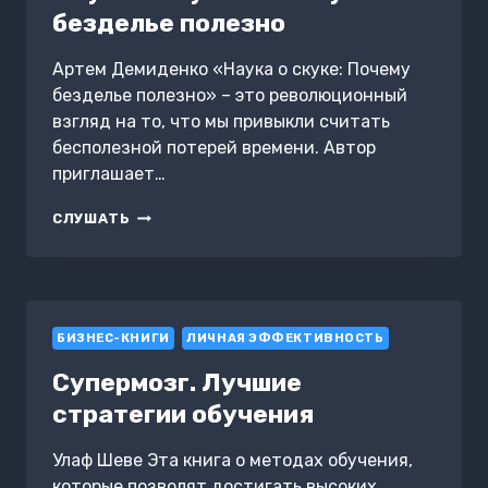
безделье полезно
Артем Демиденко «Наука о скуке: Почему
безделье полезно» – это революционный
взгляд на то, что мы привыкли считать
бесполезной потерей времени. Автор
приглашает…
НАУКА
СЛУШАТЬ
О
СКУКЕ:
ПОЧЕМУ
БЕЗДЕЛЬЕ
ПОЛЕЗНО
БИЗНЕС-КНИГИ
ЛИЧНАЯ ЭФФЕКТИВНОСТЬ
Супермозг. Лучшие
стратегии обучения
Улаф Шеве Эта книга о методах обучения,
которые позволят достигать высоких