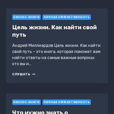
СОЦИАЛЬНОЕ
НЕРАВЕНСТВО
ПОКОЛЕНИЙ.
БИЗНЕС-КНИГИ
ЭНДИ
ЛИЧНАЯ ЭФФЕКТИВНОСТЬ
ГРИН.
Цель жизни. Как найти свой
КРАТКО
путь
Андрей Миллиардов Цель жизни. Как найти
свой путь – это книга, которая поможет вам
найти ответы на самые важные вопросы:
кто вы и…
ЦЕЛЬ
СЛУШАТЬ
ЖИЗНИ.
КАК
НАЙТИ
СВОЙ
ПУТЬ
БИЗНЕС-КНИГИ
ЛИЧНАЯ ЭФФЕКТИВНОСТЬ
Что нужно знать о