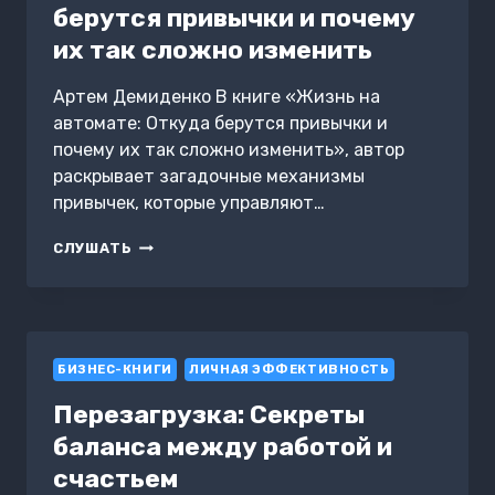
берутся привычки и почему
их так сложно изменить
Артем Демиденко В книге «Жизнь на
автомате: Откуда берутся привычки и
почему их так сложно изменить», автор
раскрывает загадочные механизмы
привычек, которые управляют…
ЖИЗНЬ
СЛУШАТЬ
НА
АВТОМАТЕ:
ОТКУДА
БЕРУТСЯ
ПРИВЫЧКИ
БИЗНЕС-КНИГИ
И
ЛИЧНАЯ ЭФФЕКТИВНОСТЬ
ПОЧЕМУ
Перезагрузка: Секреты
ИХ
ТАК
баланса между работой и
СЛОЖНО
счастьем
ИЗМЕНИТЬ