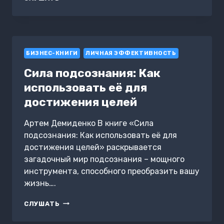
СЧАСТЬЯ.
КАК
БЫТЬ
ДОВОЛЬНЫМ
СВОЕЙ
БИЗНЕС-КНИГИ
ЖИЗНЬЮ
ЛИЧНАЯ ЭФФЕКТИВНОСТЬ
КАЖДЫЙ
Сила подсознания: Как
ДЕНЬ
использовать её для
достижения целей
Артем Демиденко В книге «Сила
подсознания: Как использовать её для
достижения целей» раскрывается
загадочный мир подсознания – мощного
инструмента, способного преобразить вашу
жизнь….
СИЛА
СЛУШАТЬ
ПОДСОЗНАНИЯ:
КАК