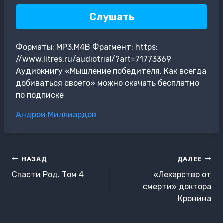
Слушать
Форматы: MP3,M4B Фрагмент: https:
//www.litres.ru/audiotrial/?art=71773369
Аудиокнигу «Мышление победителя. Как всегда
добиваться своего» можно скачать бесплатно
по подписке
Метки
Андрей Миллиардов
записи:
Навигация
НАЗАД
ДАЛЕЕ
по
Спасти Род. Том 4
«Лекарство от
записям
смерти» доктора
Кронина