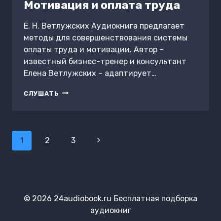
Мотивация и оплата труда
Е. Н. Ветлужских Аудиокнига предлагает
методы для совершенствования системы
оплаты труда и мотивации. Автор –
известный бизнес-тренер и консультант
Елена Ветлужских – адаптирует…
МОТИВАЦИЯ
СЛУШАТЬ
И
ОПЛАТА
ТРУДА
Навигация
1
2
3
Следующая
по
страница
страницам
© 2026 24audiobook.ru Бесплатная подборка
аудиокниг