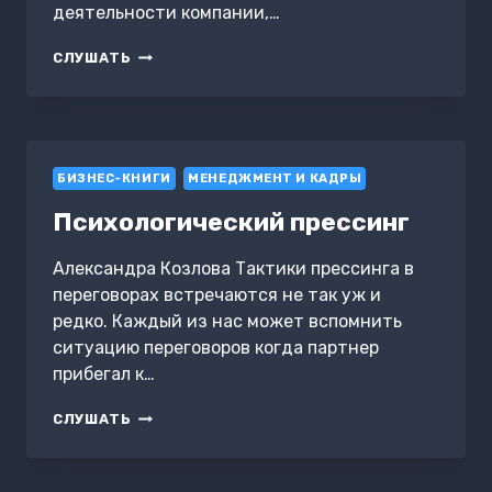
деятельности компании,…
МИССИЯ:
СЛУШАТЬ
ЧТО
ЭТО
ТАКОЕ
И
КАК
БИЗНЕС-КНИГИ
ЭТИМ
МЕНЕДЖМЕНТ И КАДРЫ
ПОЛЬЗОВАТЬСЯ
Психологический прессинг
В
РОССИИ?
Александра Козлова Тактики прессинга в
переговорах встречаются не так уж и
редко. Каждый из нас может вспомнить
ситуацию переговоров когда партнер
прибегал к…
ПСИХОЛОГИЧЕСКИЙ
СЛУШАТЬ
ПРЕССИНГ