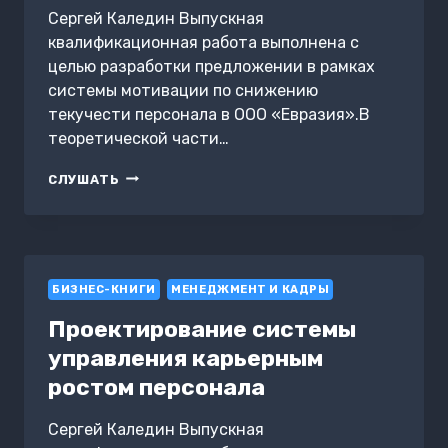
Сергей Каледин Выпускная
квалификационная работа выполнена с
целью разработки предложении в рамках
системы мотивации по снижению
текучести персонала в ООО «Евразия».В
теоретической части…
ВЛИЯНИЕ
СЛУШАТЬ
СИСТЕМЫ
ОПЛАТЫ
ТРУДА
И
МОТИВАЦИИ
БИЗНЕС-КНИГИ
ПЕРСОНАЛА
МЕНЕДЖМЕНТ И КАДРЫ
НА
Проектирование системы
ТЕКУЧЕСТЬ
КАДРОВ
управления карьерным
ростом персонала
Сергей Каледин Выпускная