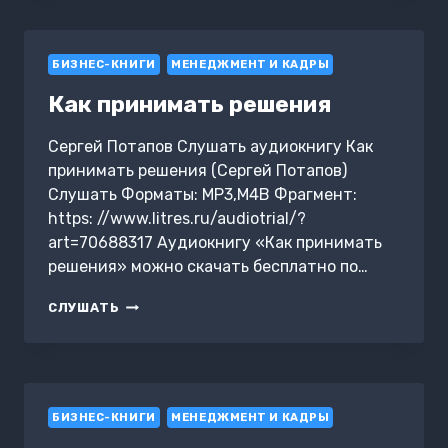
HR-
МАРКЕТИНГ
ДЛЯ
БИЗНЕС-КНИГИ
УСПЕХА
МЕНЕДЖМЕНТ И КАДРЫ
БИЗНЕСА
Как принимать решения
И
ПОБЕДЫ
В
Сергей Потапов Слушать аудиокнигу Как
БОРЬБЕ
принимать решения (Сергей Потапов)
ЗА
Слушать Форматы: MP3,M4B Фрагмент:
ТАЛАНТЫ
https: //www.litres.ru/audiotrial/?
art=70688317 Аудиокнигу «Как принимать
решения» можно скачать бесплатно по…
КАК
СЛУШАТЬ
ПРИНИМАТЬ
РЕШЕНИЯ
БИЗНЕС-КНИГИ
МЕНЕДЖМЕНТ И КАДРЫ