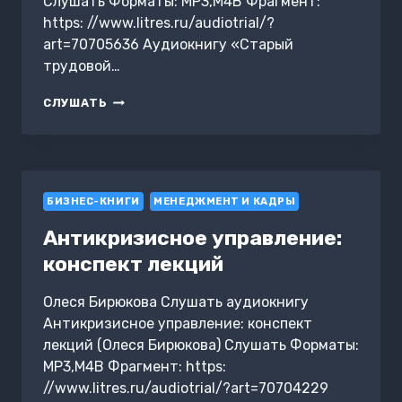
Слушать Форматы: MP3,M4B Фрагмент:
https: //www.litres.ru/audiotrial/?
art=70705636 Аудиокнигу «Старый
трудовой…
СТАРЫЙ
СЛУШАТЬ
ТРУДОВОЙ
СТАЖ
И
НОВАЯ
ПЕНСИЯ
БИЗНЕС-КНИГИ
МЕНЕДЖМЕНТ И КАДРЫ
Антикризисное управление:
конспект лекций
Олеся Бирюкова Слушать аудиокнигу
Антикризисное управление: конспект
лекций (Олеся Бирюкова) Слушать Форматы:
MP3,M4B Фрагмент: https:
//www.litres.ru/audiotrial/?art=70704229