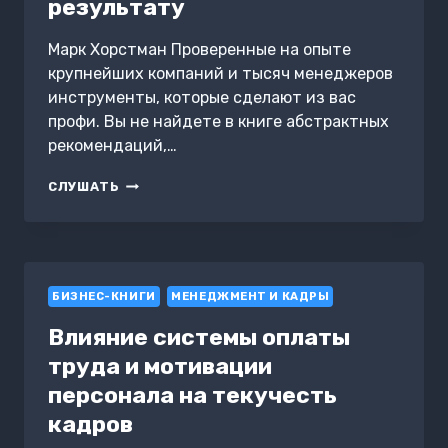
результату
Марк Хорстман Проверенные на опыте
крупнейших компаний и тысяч менеджеров
инструменты, которые сделают из вас
профи. Вы не найдете в книге абстрактных
рекомендаций,…
БОГ
СЛУШАТЬ
МЕНЕДЖМЕНТА.
КАК
ВСЕГО
ЧЕТЫРЕ
ПРИНЦИПА
БИЗНЕС-КНИГИ
УПРАВЛЕНИЯ
МЕНЕДЖМЕНТ И КАДРЫ
ПРИВЕДУТ
Влияние системы оплаты
КОМАНДУ
К
труда и мотивации
РЕЗУЛЬТАТУ
персонала на текучесть
кадров