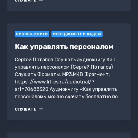
СЛУШАТЬ
МЕНЕДЖМЕНТ.
ШПАРГАЛКА
БИЗНЕС-КНИГИ
МЕНЕДЖМЕНТ И КАДРЫ
Как управлять персоналом
Сергей Потапов Слушать аудиокнигу Как
управлять персоналом (Сергей Потапов)
Слушать Форматы: MP3,M4B Фрагмент:
https: //www.litres.ru/audiotrial/?
art=70688320 Аудиокнигу «Как управлять
персоналом» можно скачать бесплатно по…
КАК
СЛУШАТЬ
УПРАВЛЯТЬ
ПЕРСОНАЛОМ