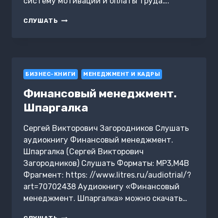
систему мотивации и оплаты труда….
СИСТЕМА
СЛУШАТЬ
ВОЗНАГРАЖДЕНИЯ.
КАК
РАЗРАБОТАТЬ
ЦЕЛИ
И
БИЗНЕС-КНИГИ
KPI
МЕНЕДЖМЕНТ И КАДРЫ
Финансовый менеджмент.
Шпаргалка
Сергей Викторович Загородников Слушать
аудиокнигу Финансовый менеджмент.
Шпаргалка (Сергей Викторович
Загородников) Слушать Форматы: MP3,M4B
Фрагмент: https: //www.litres.ru/audiotrial/?
art=70702438 Аудиокнигу «Финансовый
менеджмент. Шпаргалка» можно скачать…
ФИНАНСОВЫЙ