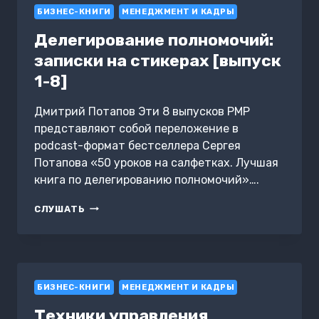
БИЗНЕС-КНИГИ
МЕНЕДЖМЕНТ И КАДРЫ
Делегирование полномочий:
записки на стикерах [выпуск
1-8]
Дмитрий Потапов Эти 8 выпусков PMP
представляют собой переложение в
podcast-формат бестселлера Сергея
Потапова «50 уроков на салфетках. Лучшая
книга по делегированию полномочий»….
ДЕЛЕГИРОВАНИЕ
СЛУШАТЬ
ПОЛНОМОЧИЙ:
ЗАПИСКИ
НА
СТИКЕРАХ
[ВЫПУСК
БИЗНЕС-КНИГИ
1-
МЕНЕДЖМЕНТ И КАДРЫ
8]
Техники управления