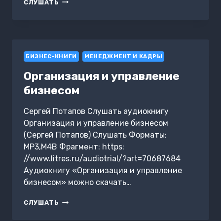
ОЦЕНОЧНЫЙ
СЛУШАТЬ
МЕНЕДЖМЕНТ.
ФОРМИРОВАНИЕ
СТРАТЕГИИ
ХОЗЯЙСТВУЮЩИХ
СУБЪЕКТОВ
БИЗНЕС-КНИГИ
В
МЕНЕДЖМЕНТ И КАДРЫ
УСЛОВИЯХ
Организация и управление
РЫНКА.
УЧЕБНОЕ
бизнесом
ПОСОБИЕ
Сергей Потапов Слушать аудиокнигу
Организация и управление бизнесом
(Сергей Потапов) Слушать Форматы:
MP3,M4B Фрагмент: https:
//www.litres.ru/audiotrial/?art=70687684
Аудиокнигу «Организация и управление
бизнесом» можно скачать…
ОРГАНИЗАЦИЯ
СЛУШАТЬ
И
УПРАВЛЕНИЕ