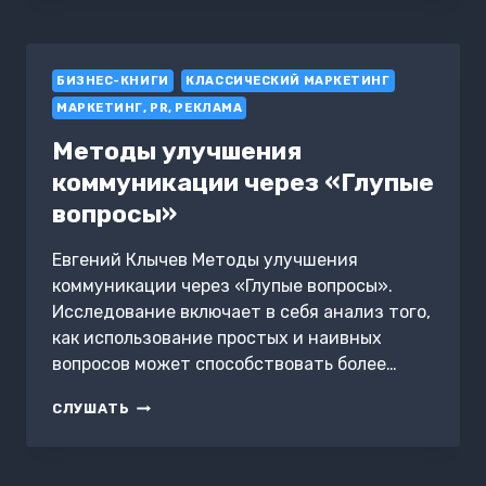
«МАРКЕТИНГ
ОТ
А
БИЗНЕС-КНИГИ
ДО
КЛАССИЧЕСКИЙ МАРКЕТИНГ
Я».
МАРКЕТИНГ, PR, РЕКЛАМА
АВТОР
ОРИГИНАЛА
Методы улучшения
ФИЛИП
коммуникации через «Глупые
КОТЛЕР
вопросы»
Евгений Клычев Методы улучшения
коммуникации через «Глупые вопросы».
Исследование включает в себя анализ того,
как использование простых и наивных
вопросов может способствовать более…
МЕТОДЫ
СЛУШАТЬ
УЛУЧШЕНИЯ
КОММУНИКАЦИИ
ЧЕРЕЗ