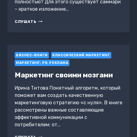
полностью? Для этого существует саммари
– краткое изложение…
КРАТКОЕ
СЛУШАТЬ
ИЗЛОЖЕНИЕ
КНИГИ
«ОСНОВЫ
МАРКЕТИНГА».
АВТОР
БИЗНЕС-КНИГИ
ОРИГИНАЛА
КЛАССИЧЕСКИЙ МАРКЕТИНГ
–
МАРКЕТИНГ, PR, РЕКЛАМА
ФИЛИП
КОТЛЕР
Маркетинг своими мозгами
Ирина Титова Понятный алгоритм, который
поможет вам создать качественную
маркетинговую стратегию «с нуля». В книге
рассмотрены важные составляющие
эффективной коммуникации с
потребителем: от…
МАРКЕТИНГ