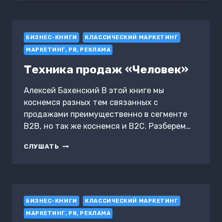
КАК
ИСПОЛЬЗОВАТЬ
ТЕХНОЛОГИИ
ДЛЯ
БИЗНЕС-КНИГИ
РОСТА
КЛАССИЧЕСКИЙ МАРКЕТИНГ
БИЗНЕСА
МАРКЕТИНГ, PR, РЕКЛАМА
Техника продаж «Человек»
Алексей Бахенский В этой книге мы
коснемся разных тем связанных с
продажами преимущественно в сегменте
B2B, но так же коснемся и B2C. Разберем…
ТЕХНИКА
СЛУШАТЬ
ПРОДАЖ
«ЧЕЛОВЕК»
БИЗНЕС-КНИГИ
КЛАССИЧЕСКИЙ МАРКЕТИНГ
МАРКЕТИНГ, PR, РЕКЛАМА