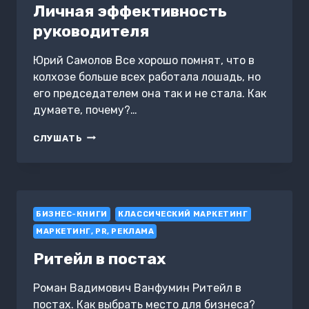
КЛИНИКИ
Личная эффективность
руководителя
Юрий Самолов Все хорошо помнят, что в
колхозе больше всех работала лошадь, но
его председателем она так и не стала. Как
думаете, почему?…
ЛИЧНАЯ
СЛУШАТЬ
ЭФФЕКТИВНОСТЬ
РУКОВОДИТЕЛЯ
БИЗНЕС-КНИГИ
КЛАССИЧЕСКИЙ МАРКЕТИНГ
МАРКЕТИНГ, PR, РЕКЛАМА
Ритейл в постах
Роман Вадимович Ванфумин Ритейл в
постах. Как выбрать место для бизнеса?