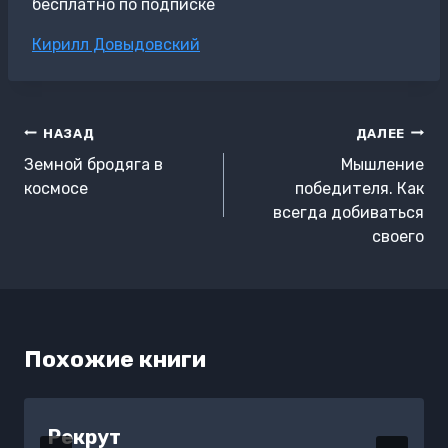
бесплатно по подписке
Метки
Кирилл Довыдовский
записи:
Навигация
НАЗАД
ДАЛЕЕ
по
Земной бродяга в
Мышление
записям
космосе
победителя. Как
всегда добиваться
своего
Похожие книги
Рекрут