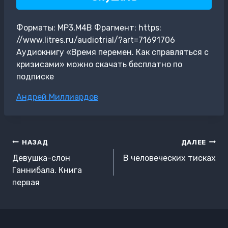
Форматы: MP3,M4B Фрагмент: https:
//www.litres.ru/audiotrial/?art=71691706
Аудиокнигу «Время перемен. Как справляться с
кризисами» можно скачать бесплатно по
подписке
Метки
Андрей Миллиардов
записи:
Навигация
НАЗАД
ДАЛЕЕ
по
Девушка-слон
В человеческих тисках
записям
Ганнибала. Книга
первая