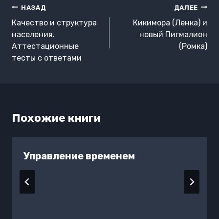
Навигация
НАЗАД
ДАЛЕЕ
по
Качество и структура
Кикимора (Ленка) и
записям
населения.
новый Пигмалион
Аттестационные
(Ромка)
тесты с ответами
Похожие книги
Управление временем