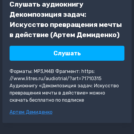
Слушать аудиокнигу
Декомпозиция задач:
Искусство превращения мечты
в действие (Артем Демиденко)
Слушать
Форматы: MP3,M4B Фрагмент: https:
//www.litres.ru/audiotrial/?art=71710315
Аудиокнигу «Декомпозиция задач: Искусство
превращения мечты в действие» можно
скачать бесплатно по подписке
Метки
Артем Демиденко
записи: