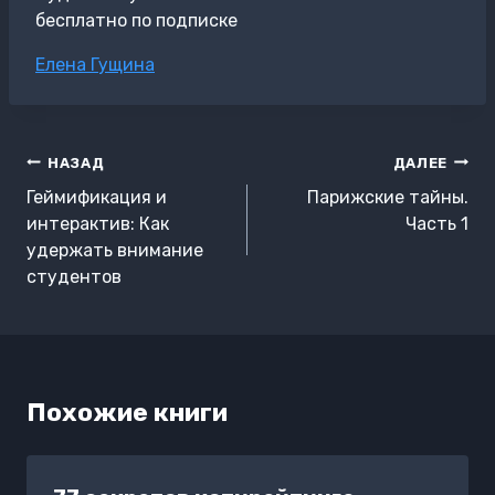
бесплатно по подписке
Метки
Елена Гущина
записи:
Навигация
НАЗАД
ДАЛЕЕ
по
Геймификация и
Парижские тайны.
записям
интерактив: Как
Часть 1
удержать внимание
студентов
Похожие книги