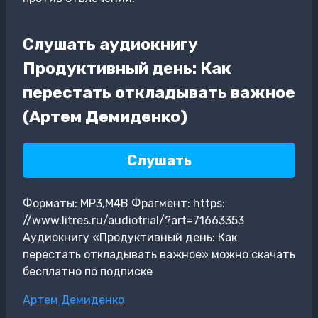
Слушать аудиокнигу
Продуктивный день: Как
перестать откладывать важное
(Артем Демиденко)
Слушать
Форматы: MP3,M4B Фрагмент: https:
//www.litres.ru/audiotrial/?art=71663353
Аудиокнигу «Продуктивный день: Как
перестать откладывать важное» можно скачать
бесплатно по подписке
Метки
Артем Демиденко
записи: