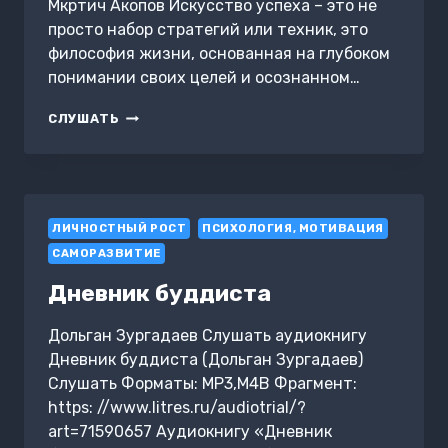
Мкртич Акопов Искусство успеха – это не
просто набор стратегий или техник, это
философия жизни, основанная на глубоком
понимании своих целей и осознанном…
ИСКУССТВО
СЛУШАТЬ
УСПЕХА
ЛИЧНОСТНЫЙ РОСТ
ПСИХОЛОГИЯ, МОТИВАЦИЯ
САМОРАЗВИТИЕ
Дневник буддиста
Дольган Зургадаев Слушать аудиокнигу
Дневник буддиста (Дольган Зургадаев)
Слушать Форматы: MP3,M4B Фрагмент:
https: //www.litres.ru/audiotrial/?
art=71590657 Аудиокнигу «Дневник