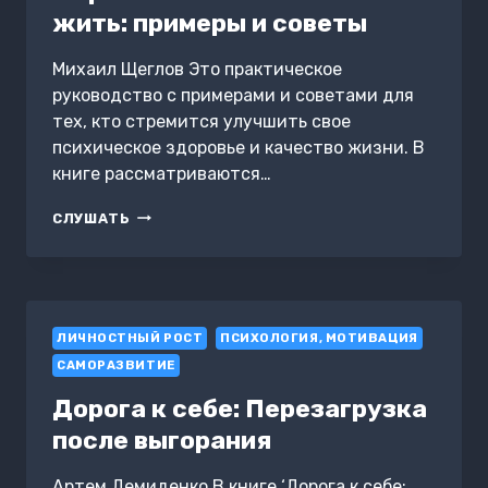
жить: примеры и советы
Михаил Щеглов Это практическое
руководство с примерами и советами для
тех, кто стремится улучшить свое
психическое здоровье и качество жизни. В
книге рассматриваются…
КАК
СЛУШАТЬ
ПЕРЕСТАТЬ
БЕСПОКОИТЬСЯ
И
ТРЕВОЖИТЬСЯ
И
ЛИЧНОСТНЫЙ РОСТ
НАЧАТЬ
ПСИХОЛОГИЯ, МОТИВАЦИЯ
ЖИТЬ:
САМОРАЗВИТИЕ
ПРИМЕРЫ
И
Дорога к себе: Перезагрузка
СОВЕТЫ
после выгорания
Артем Демиденко В книге ‘Дорога к себе: