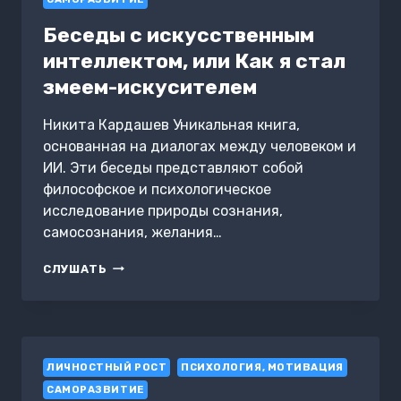
Беседы с искусственным
интеллектом, или Как я стал
змеем-искусителем
Никита Кардашев Уникальная книга,
основанная на диалогах между человеком и
ИИ. Эти беседы представляют собой
философское и психологическое
исследование природы сознания,
самосознания, желания…
БЕСЕДЫ
СЛУШАТЬ
С
ИСКУССТВЕННЫМ
ИНТЕЛЛЕКТОМ,
ИЛИ
КАК
ЛИЧНОСТНЫЙ РОСТ
Я
ПСИХОЛОГИЯ, МОТИВАЦИЯ
СТАЛ
САМОРАЗВИТИЕ