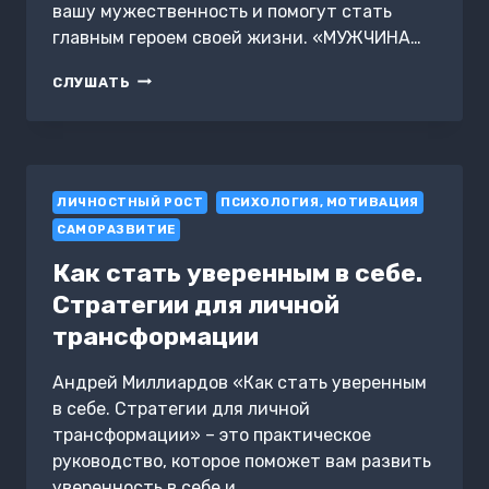
вашу мужественность и помогут стать
главным героем своей жизни. «МУЖЧИНА…
ПРОБУЖДЕНИЕ
СЛУШАТЬ
ВОИНА.
ВОСПИТАНИЕ,
МЫШЛЕНИЕ,
ЗДОРОВЬЕ
И
ЛИЧНОСТНЫЙ РОСТ
ОТНОШЕНИЯ
ПСИХОЛОГИЯ, МОТИВАЦИЯ
В
САМОРАЗВИТИЕ
ЖИЗНИ
МУЖЧИНЫ
Как стать уверенным в себе.
Стратегии для личной
трансформации
Андрей Миллиардов «Как стать уверенным
в себе. Стратегии для личной
трансформации» – это практическое
руководство, которое поможет вам развить
уверенность в себе и…