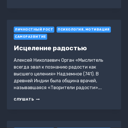
БЫ
ПРОСТИЛ
ДРУГА?
ЛИЧНОСТНЫЙ РОСТ
ПСИХОЛОГИЯ, МОТИВАЦИЯ
САМОРАЗВИТИЕ
Исцеление радостью
Алексей Николаевич Орган «Мыслитель
всегда звал к познанию радости как
высшего целения» Надземное (741). В
древней Индии была община врачей,
называвшаяся «Творители радости»….
ИСЦЕЛЕНИЕ
СЛУШАТЬ
РАДОСТЬЮ