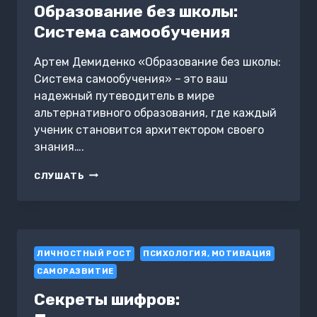
ГАРМОНИИ.
Образование без школы:
ДЕБОРА
Система самообучения
ДЖОНСОН.
САММАРИ
Артем Демиденко «Образование без школы:
Система самообучения» – это ваш
надежный путеводитель в мире
альтернативного образования, где каждый
ученик становится архитектором своего
знания….
ОБРАЗОВАНИЕ
СЛУШАТЬ
БЕЗ
ШКОЛЫ:
СИСТЕМА
САМООБУЧЕНИЯ
ЛИЧНОСТНЫЙ РОСТ
ПСИХОЛОГИЯ, МОТИВАЦИЯ
САМОРАЗВИТИЕ
Секреты шифров: