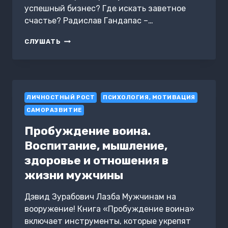
успешный бизнес? Где искать заветное
счастье? Радислав Гандапас –…
ПОЛНАЯ
СЛУШАТЬ
Ж.
ЖИЗНЬ
КАК
БИЗНЕС-
ПРОЕКТ
ЛИЧНОСТНЫЙ РОСТ
В
ПСИХОЛОГИЯ, МОТИВАЦИЯ
ЭПОХУ
САМОРАЗВИТИЕ
ТУРБУЛЕНТНОСТИ
Пробуждение воина.
Воспитание, мышление,
здоровье и отношения в
жизни мужчины
Дэвид Зурабович Лазба Мужчинам на
вооружение! Книга «Пробуждение воина»
включает инструменты, которые укрепят