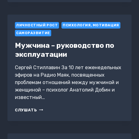
ТЕРАПИЯ
–
ВСЁ
ПО
ЛИЧНОСТНЫЙ РОСТ
ПОЛОЧКАМ.
ПСИХОЛОГИЯ, МОТИВАЦИЯ
ЭФФЕКТИВНЫЕ
САМОРАЗВИТИЕ
МЕТОДЫ
И
Мужчина – руководство по
ПРАКТИКИ
эксплуатации
ДЛЯ
ИЗМЕНЕНИЯ
МЫШЛЕНИЯ
Сергей Стиллавин За 10 лет еженедельных
И
эфиров на Радио Маяк, посвященных
ПРЕОДОЛЕНИЯ
проблемам отношений между мужчиной и
НЕВРОЗА.
женщиной – психолог Анатолий Добин и
БОЛЬШОЕ
РУКОВОДСТВО
известный…
ДЛЯ
СПЕЦИАЛИСТОВ
МУЖЧИНА
СЛУШАТЬ
И
–
ВДУМЧИВЫХ
РУКОВОДСТВО
ЧИТАТЕЛЕЙ
ПО
ЭКСПЛУАТАЦИИ