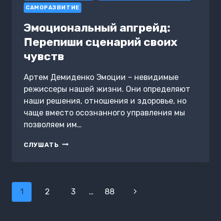
ПЕРЕЗАГРУЗИТЬСЯ
САМОРАЗВИТИЕ
И
ОБРЕСТИ
Эмоциональный апгрейд:
ПОКОЙ
Перепиши сценарий своих
ПРЯМО
СЕЙЧАС
чувств
+
С
Артем Демиденко Эмоции – невидимые
ЛЮБОВЬЮ,
режиссеры нашей жизни. Они определяют
ОШО.
120
наши решения, отношения и здоровье, но
ПИСЕМ
чаще вместо осознанного управления мы
ОБ
позволяем им…
ОСОЗНАННОСТИ
ЭМОЦИОНАЛЬНЫЙ
СЛУШАТЬ
АПГРЕЙД:
ПЕРЕПИШИ
СЦЕНАРИЙ
СВОИХ
Навигация
ЧУВСТВ
1
2
3
…
88
Следующая
по
страница
страницам