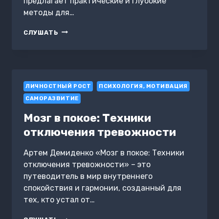
предлагает практические и глубокие
методы для…
КАК
СЛУШАТЬ
НАУЧИТЬСЯ
ЖИТЬ
В
МИРЕ
ПЕРЕМЕН.
ЛИЧНОСТНЫЙ РОСТ
КАК
ПСИХОЛОГИЯ, МОТИВАЦИЯ
АДАПТИРОВАТЬСЯ
САМОРАЗВИТИЕ
И
СОХРАНЯТЬ
Мозг в покое: Техники
ГАРМОНИЮ
отключения тревожности
Артем Демиденко «Мозг в покое: Техники
отключения тревожности» – это
путеводитель в мир внутреннего
спокойствия и гармонии, созданный для
тех, кто устал от…
МОЗГ