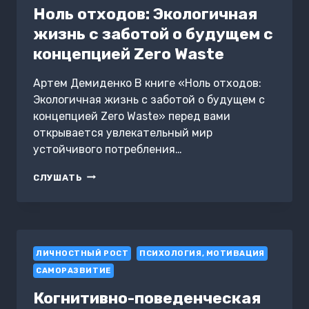
Ноль отходов: Экологичная
жизнь с заботой о будущем с
концепцией Zero Waste
Артем Демиденко В книге «Ноль отходов:
Экологичная жизнь с заботой о будущем с
концепцией Zero Waste» перед вами
открывается увлекательный мир
устойчивого потребления…
НОЛЬ
СЛУШАТЬ
ОТХОДОВ:
ЭКОЛОГИЧНАЯ
ЖИЗНЬ
С
ЗАБОТОЙ
ЛИЧНОСТНЫЙ РОСТ
О
ПСИХОЛОГИЯ, МОТИВАЦИЯ
БУДУЩЕМ
САМОРАЗВИТИЕ
С
КОНЦЕПЦИЕЙ
Когнитивно-поведенческая
ZERO