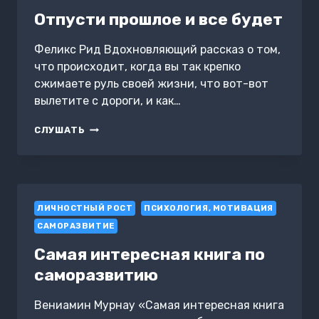
ЗМЕЕМ-
ИСКУСИТЕЛЕМ
Отпусти прошлое и все будет
Феликс Рид Вдохновляющий рассказ о том,
что происходит, когда вы так крепко
сжимаете руль своей жизни, что вот-вот
вылетите с дороги, и как…
ОТПУСТИ
СЛУШАТЬ
ПРОШЛОЕ
И
ВСЕ
БУДЕТ
ЛИЧНОСТНЫЙ РОСТ
ПСИХОЛОГИЯ, МОТИВАЦИЯ
САМОРАЗВИТИЕ
Самая интересная книга по
саморазвитию
Вениамин Мурнау «Самая интересная книга