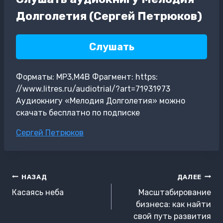
Долголетия (Сергей Петрюков)
Слушать
Форматы: MP3,M4B Фрагмент: https:
//www.litres.ru/audiotrial/?art=71931973
Аудиокнигу «Мелодия Долголетия» можно
скачать бесплатно по подписке
Метки
Сергей Петрюков
записи:
Навигация
НАЗАД
ДАЛЕЕ
по
Касаясь неба
Масштабирование
записям
бизнеса: как найти
свой путь развития