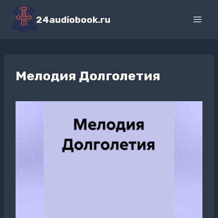
Перейти
к
24audiobook.ru
содержимому
Мелодия Долголетия