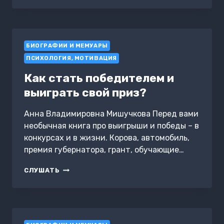
ТЕБЯ
В
МУЗЕЙ».
ИСТОРИЯ
БИОГРАФИИ И МЕМУАРЫ
СОЗДАНИЯ
МУЗЕЯ
ПСИХОЛОГИЯ, МОТИВАЦИЯ
ИЗОБРАЗИТЕЛЬНЫХ
ИСКУССТВ
Как стать победителем и
ИМ.
выиграть свой приз?
А.С.
ПУШКИНА
Анна Владимировна Мишучкова Перед вами
необычная книга про выигрыши и победы – в
конкурсах и в жизни. Корова, автомобиль,
премия губернатора, грант, обучающие…
КАК
СЛУШАТЬ
СТАТЬ
ПОБЕДИТЕЛЕМ
И
ВЫИГРАТЬ
СВОЙ