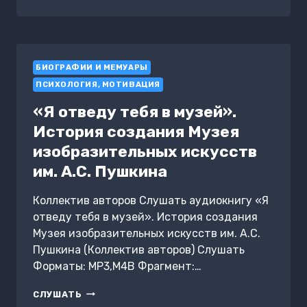
ВСТРЕЧИ
С
АННОЙ
ФРАНК.
ОТКРОВЕНИЯ
БИОГРАФИИ И МЕМУАРЫ
ВЫЖИВШЕЙ
В
ПСИХОЛОГИЯ, МОТИВАЦИЯ
КОНЦЛАГЕРЕ
«Я отведу тебя в музей».
История создания Музея
изобразительных искусств
им. А.С. Пушкина
Коллектив авторов Слушать аудиокнигу «Я
отведу тебя в музей». История создания
Музея изобразительных искусств им. А.С.
Пушкина (Коллектив авторов) Слушать
Форматы: MP3,M4B Фрагмент:…
«Я
СЛУШАТЬ
ОТВЕДУ