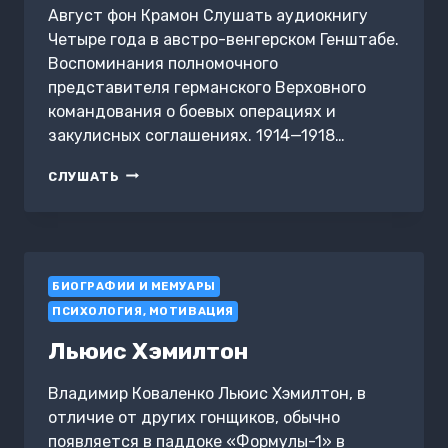
Август фон Крамон Слушать аудиокнигу
Четыре года в австро-венгерском Генштабе.
Воспоминания полномочного
представителя германского Верховного
командования о боевых операциях и
закулисных соглашениях. 1914—1918…
ЧЕТЫРЕ
СЛУШАТЬ
ГОДА
В
АВСТРО-
ВЕНГЕРСКОМ
ГЕНШТАБЕ.
БИОГРАФИИ И МЕМУАРЫ
ВОСПОМИНАНИЯ
ПОЛНОМОЧНОГО
ПСИХОЛОГИЯ, МОТИВАЦИЯ
ПРЕДСТАВИТЕЛЯ
ГЕРМАНСКОГО
Льюис Хэмилтон
ВЕРХОВНОГО
КОМАНДОВАНИЯ
Владимир Коваленко Льюис Хэмилтон, в
О
отличие от других гонщиков, обычно
БОЕВЫХ
ОПЕРАЦИЯХ
появляется в паддоке «Формулы-1» в