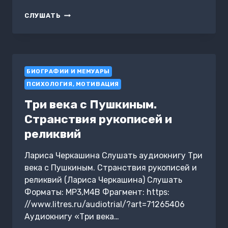
АДМИРАЛЫ
СЛУШАТЬ
И
КОРСАРЫ
ЕКАТЕРИНЫ
ВЕЛИКОЙ
БИОГРАФИИ И МЕМУАРЫ
ПСИХОЛОГИЯ, МОТИВАЦИЯ
Три века с Пушкиным.
Странствия рукописей и
реликвий
Лариса Черкашина Слушать аудиокнигу Три
века с Пушкиным. Странствия рукописей и
реликвий (Лариса Черкашина) Слушать
Форматы: MP3,M4B Фрагмент: https:
//www.litres.ru/audiotrial/?art=71265406
Аудиокнигу «Три века…