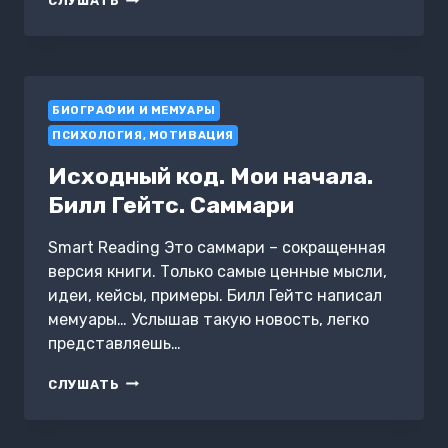
СЛУШАТЬ
МОЯ
С
БЕЛИНСКИМ
БИОГРАФИИ И МЕМУАРЫ
ПСИХОЛОГИЯ, МОТИВАЦИЯ
Исходный код. Мои начала.
Билл Гейтс. Саммари
Smart Reading Это саммари – сокращенная
версия книги. Только самые ценные мысли,
идеи, кейсы, примеры. Билл Гейтс написал
мемуары… Услышав такую новость, легко
представляешь…
ИСХОДНЫЙ
СЛУШАТЬ
КОД.
МОИ
НАЧАЛА.