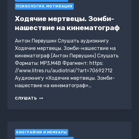
ЕГИПТЕ
ПСИХОЛОГИЯ, МОТИВАЦИЯ
И
ИРАНЕ
Ходячие мертвецы. Зомби-
нашествие на кинематограф
Антон Первушин Слушать аудиокнигу
Ходячие мертвецы. Зомби-нашествие на
кинематограф (Антон Первушин) Слушать
Форматы: MP3,M4B Фрагмент: https:
//www.litres.ru/audiotrial/?art=70692712
Аудиокнигу «Ходячие мертвецы. Зомби-
нашествие на кинематограф»…
ХОДЯЧИЕ
СЛУШАТЬ
МЕРТВЕЦЫ.
ЗОМБИ-
НАШЕСТВИЕ
НА
КИНЕМАТОГРАФ
БИОГРАФИИ И МЕМУАРЫ