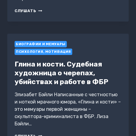
ЖИЗНЬ
СЛУШАТЬ
ХРИСТОФОРА
КОЛУМБА.
ВЕЛИКИЕ
ПУТЕШЕСТВИЯ
И
БИОГРАФИИ И МЕМУАРЫ
ОТКРЫТИЯ,
КОТОРЫЕ
ПСИХОЛОГИЯ, МОТИВАЦИЯ
ИЗМЕНИЛИ
МИР
Глина и кости. Судебная
художница о черепах,
убийствах и работе в ФБР
Элизабет Бэйли Написанные с честностью
и ноткой мрачного юмора, «Глина и кости» –
это мемуары первой женщины –
скульптора-криминалиста в ФБР. Лиза
Бэйли…
ГЛИНА