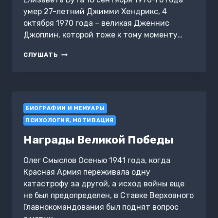
умер 27-летний Джимми Хендрикс, 4
октября 1970 года – великая Дженнис
Джоплин, которой тоже к тому моменту…
КЛУБ
СЛУШАТЬ
27.
КОБЕЙН,
ХЕНДРИКС,
ШАКУР,
УАЙНХАУС
БИОГРАФИИ И МЕМУАРЫ
И
ДРУГИЕ
ПСИХОЛОГИЯ, МОТИВАЦИЯ
Награды Великой Победы
Олег Смыслов Осенью 1941 года, когда
Красная Армия переживала одну
катастрофу за другой, а исход войны еще
не был предопределен, в Ставке Верховного
Главнокомандования был поднят вопрос