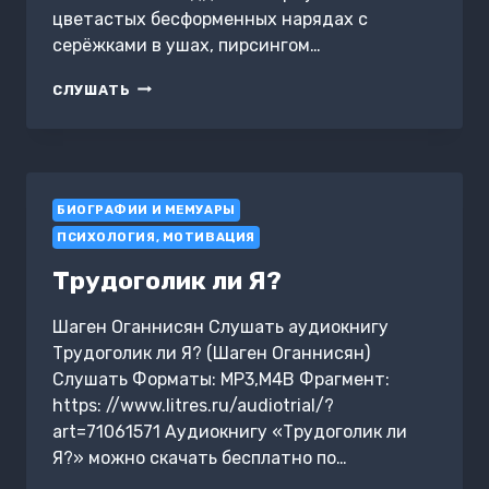
И
цветастых бесформенных нарядах с
ЗАКУЛИСНЫХ
серёжками в ушах, пирсингом…
СОГЛАШЕНИЯХ.
1914
ЛЬЮИС
СЛУШАТЬ
—
ХЭМИЛТОН
1918
БИОГРАФИИ И МЕМУАРЫ
ПСИХОЛОГИЯ, МОТИВАЦИЯ
Трудоголик ли Я?
Шаген Оганнисян Слушать аудиокнигу
Трудоголик ли Я? (Шаген Оганнисян)
Слушать Форматы: MP3,M4B Фрагмент:
https: //www.litres.ru/audiotrial/?
art=71061571 Аудиокнигу «Трудоголик ли
Я?» можно скачать бесплатно по…