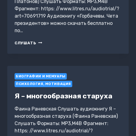
Платонов) Слушать Форматы: MP3,M4B
Фрагмент: https: //www.litres.ru/audiotrial/?
art=70691719 Аудиокнигу «Горбачевы. Чета
президентов» можно скачать бесплатно
по…
ГОРБАЧЕВЫ.
СЛУШАТЬ
ЧЕТА
ПРЕЗИДЕНТОВ
БИОГРАФИИ И МЕМУАРЫ
ПСИХОЛОГИЯ, МОТИВАЦИЯ
Я – многообразная старуха
Фаина Раневская Слушать аудиокнигу Я –
многообразная старуха (Фаина Раневская)
Слушать Форматы: MP3,M4B Фрагмент:
https: //www.litres.ru/audiotrial/?