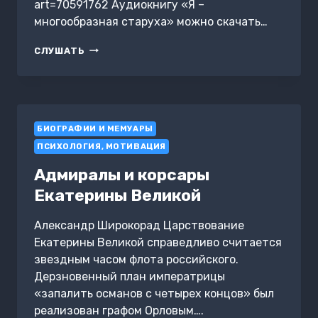
art=70591762 Аудиокнигу «Я –
многообразная старуха» можно скачать…
Я
СЛУШАТЬ
–
МНОГООБРАЗНАЯ
СТАРУХА
БИОГРАФИИ И МЕМУАРЫ
ПСИХОЛОГИЯ, МОТИВАЦИЯ
Адмиралы и корсары
Екатерины Великой
Александр Широкорад Царствование
Екатерины Великой справедливо считается
звездным часом флота российского.
Дерзновенный план императрицы
«запалить османов с четырех концов» был
реализован графом Орловым….