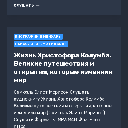
ТРИ
СЛУШАТЬ
ВЕКА
С
ПУШКИНЫМ.
СТРАНСТВИЯ
РУКОПИСЕЙ
БИОГРАФИИ И МЕМУАРЫ
И
РЕЛИКВИЙ
ПСИХОЛОГИЯ, МОТИВАЦИЯ
Жизнь Христофора Колумба.
Великие путешествия и
открытия, которые изменили
мир
Самюэль Элиот Морисон Слушать
аудиокнигу Жизнь Христофора Колумба.
Великие путешествия и открытия, которые
изменили мир (Самюэль Элиот Морисон)
Слушать Форматы: MP3,M4B Фрагмент:
https:…