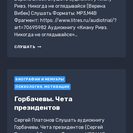
Ривз. Никогда не оглядывайся (Верена
Вибек) Слушать Форматы: MP3,M4B
Фрагмент: https: //www.litres.ru/audiotrial/?
art=70695982 Аудиокнигу «Киану Ривз.
Никогда не оглядывайся»…
КИАНУ
СЛУШАТЬ
РИВЗ.
НИКОГДА
НЕ
ОГЛЯДЫВАЙСЯ
БИОГРАФИИ И МЕМУАРЫ
ПСИХОЛОГИЯ, МОТИВАЦИЯ
Горбачевы. Чета
президентов
Сергей Платонов Слушать аудиокнигу
Горбачевы. Чета президентов (Сергей