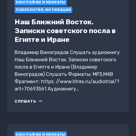
БИОГРАФИИ И МЕМУАРЫ
ПСИХОЛОГИЯ, МОТИВАЦИЯ
Наш Ближний Восток.
Записки советского посла в
Египте и Иране
Владимир Виноградов Слушать аудиокнигу
Наш Ближний Восток. Записки советского
посла в Египте и Иране (Владимир
Виноградов) Слушать Форматы: MP3,M4B
Фрагмент: https: //www.litres.ru/audiotrial/?
art=70693561 Аудиокнигу…
НАШ
СЛУШАТЬ
БЛИЖНИЙ
ВОСТОК.
ЗАПИСКИ
СОВЕТСКОГО
ПОСЛА
БИОГРАФИИ И МЕМУАРЫ
В