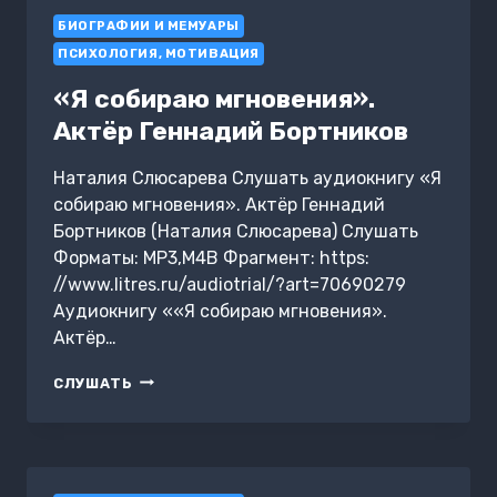
БИОГРАФИИ И МЕМУАРЫ
ПСИХОЛОГИЯ, МОТИВАЦИЯ
«Я собираю мгновения».
Актёр Геннадий Бортников
Наталия Слюсарева Слушать аудиокнигу «Я
собираю мгновения». Актёр Геннадий
Бортников (Наталия Слюсарева) Слушать
Форматы: MP3,M4B Фрагмент: https:
//www.litres.ru/audiotrial/?art=70690279
Аудиокнигу ««Я собираю мгновения».
Актёр…
«Я
СЛУШАТЬ
СОБИРАЮ
МГНОВЕНИЯ».
АКТЁР
ГЕННАДИЙ
БОРТНИКОВ