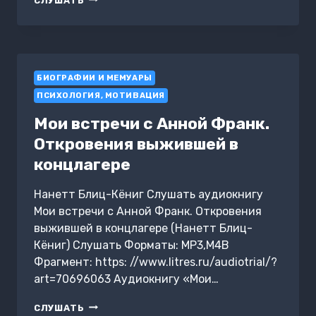
СЛУШАТЬ
И
КОСТИ.
СУДЕБНАЯ
ХУДОЖНИЦА
О
БИОГРАФИИ И МЕМУАРЫ
ЧЕРЕПАХ,
УБИЙСТВАХ
ПСИХОЛОГИЯ, МОТИВАЦИЯ
И
РАБОТЕ
Мои встречи с Анной Франк.
В
Откровения выжившей в
ФБР
концлагере
Нанетт Блиц-Кёниг Слушать аудиокнигу
Мои встречи с Анной Франк. Откровения
выжившей в концлагере (Нанетт Блиц-
Кёниг) Слушать Форматы: MP3,M4B
Фрагмент: https: //www.litres.ru/audiotrial/?
art=70696063 Аудиокнигу «Мои…
МОИ
СЛУШАТЬ