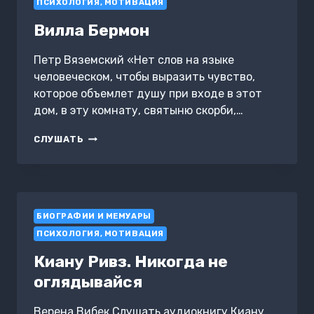
ПСИХОЛОГИЯ, МОТИВАЦИЯ
Вилла Бермон
Петр Вяземский «Нет слов на языке
человеческом, чтобы выразить чувство,
которое объемлет душу при входе в этот
дом, в эту комнату, святыню скорби,…
ВИЛЛА
СЛУШАТЬ
БЕРМОН
БИОГРАФИИ И МЕМУАРЫ
ПСИХОЛОГИЯ, МОТИВАЦИЯ
Киану Ривз. Никогда не
оглядывайся
Верена Вибек Слушать аудиокнигу Киану