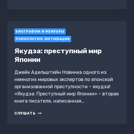
ПОВЕСТЬ.
КНИГА
2.
ПРОСТРАНСТВО
ЭВКЛИДА
БИОГРАФИИ И МЕМУАРЫ
ПСИХОЛОГИЯ, МОТИВАЦИЯ
Якудза: преступный мир
Японии
Джейк Адельштейн Новинка одного из
немногих мировых экспертов по японской
организованной преступности – якудза!
«Якудза: Преступный мир Японии» – вторая
книга писателя, написанная…
ЯКУДЗА:
СЛУШАТЬ
ПРЕСТУПНЫЙ
МИР
ЯПОНИИ