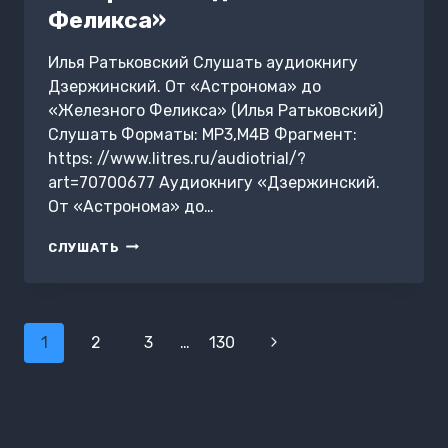
Феликса»
Илья Ратьковский Слушать аудиокнигу
Дзержинский. От «Астронома» до
«Железного Феликса» (Илья Ратьковский)
Слушать Форматы: MP3,M4B Фрагмент:
https: //www.litres.ru/audiotrial/?
art=70700677 Аудиокнигу «Дзержинский.
От «Астронома» до…
ДЗЕРЖИНСКИЙ.
СЛУШАТЬ
ОТ
«АСТРОНОМА»
ДО
«ЖЕЛЕЗНОГО
Навигация
ФЕЛИКСА»
1
2
3
…
130
Следующая
по
страница
страницам