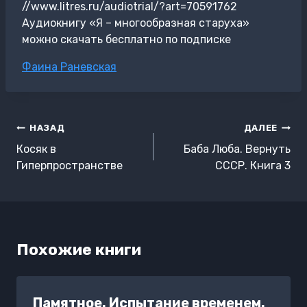
//www.litres.ru/audiotrial/?art=70591762
Аудиокнигу «Я – многообразная старуха»
можно скачать бесплатно по подписке
Метки
Фаина Раневская
записи:
Навигация
НАЗАД
ДАЛЕЕ
по
Косяк в
Баба Люба. Вернуть
записям
Гиперпространстве
СССР. Книга 3
Похожие книги
Памятное. Испытание временем.