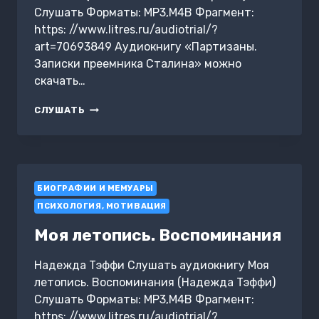
Слушать Форматы: MP3,M4B Фрагмент:
https: //www.litres.ru/audiotrial/?
art=70693849 Аудиокнигу «Партизаны.
Записки преемника Сталина» можно
скачать…
ПАРТИЗАНЫ.
СЛУШАТЬ
ЗАПИСКИ
ПРЕЕМНИКА
СТАЛИНА
БИОГРАФИИ И МЕМУАРЫ
ПСИХОЛОГИЯ, МОТИВАЦИЯ
Моя летопись. Воспоминания
Надежда Тэффи Слушать аудиокнигу Моя
летопись. Воспоминания (Надежда Тэффи)
Слушать Форматы: MP3,M4B Фрагмент:
https: //www.litres.ru/audiotrial/?