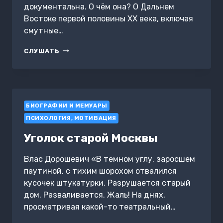
документальна. О чём она? О Дальнем
Востоке первой половины ХХ века, включая
смутные…
КРАСНОЕ
СЛУШАТЬ
НЕБО.
НЕВЫДУМАННЫЕ
ИСТОРИИ
О
ЗЕМЛЕ,
БИОГРАФИИ И МЕМУАРЫ
ОГНЕ
И
ПСИХОЛОГИЯ, МОТИВАЦИЯ
ЧЕЛОВЕКЕ
ЛЕТАЮЩЕМ
Уголок старой Москвы
Влас Дорошевич «В темном углу, заросшем
паутиной, с тихим шорохом отвалился
кусочек штукатурки. Разрушается старый
дом. Разваливается. Жаль! На днях,
просматривая какой-то театральный…