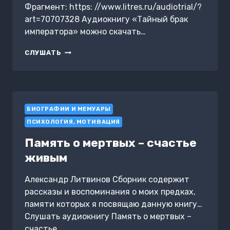
ЗАЙЦЕВА
Фрагмент: https: //www.litres.ru/audiotrial/?
И
art=70707328 Аудиокнигу «Тайный брак
НИКИТЫ
императора» можно скачать…
СОШНИКОВА
О
ТАЙНЫЙ
СЕКРЕТАХ
СЛУШАТЬ
БРАК
ПОБЕД
ИМПЕРАТОРА
БИОГРАФИИ И МЕМУАРЫ
ПСИХОЛОГИЯ, МОТИВАЦИЯ
Память о мертвых – счастье
живым
Александр Литвинов Сборник содержит
рассказы и воспоминания о моих предках,
памяти которых я посвящаю данную книгу…
Слушать аудиокнигу Память о мертвых –
счастье…