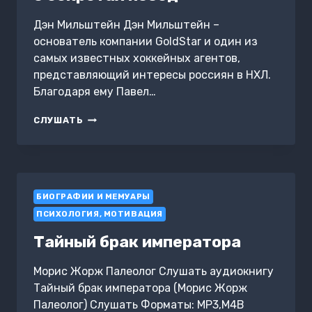
Дэн Мильштейн Дэн Мильштейн –
основатель компании GoldStar и один из
самых известных хоккейных агентов,
представляющий интересы россиян в НХЛ.
Благодаря ему Павел…
ПРАВИЛО
СЛУШАТЬ
№1
–
НИКОГДА
НЕ
БЫТЬ
БИОГРАФИИ И МЕМУАРЫ
№2:
АГЕНТ
ПСИХОЛОГИЯ, МОТИВАЦИЯ
ПАВЛА
ДАЦЮКА,
Тайный брак императора
НИКИТЫ
КУЧЕРОВА,
Морис Жорж Палеолог Слушать аудиокнигу
АРТЕМИЯ
Тайный брак императора (Морис Жорж
ПАНАРИНА,
НИКИТЫ
Палеолог) Слушать Форматы: MP3,M4B