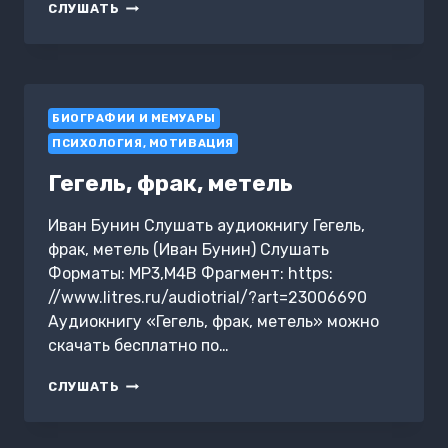
УГОЛОК
СЛУШАТЬ
СТАРОЙ
МОСКВЫ
БИОГРАФИИ И МЕМУАРЫ
ПСИХОЛОГИЯ, МОТИВАЦИЯ
Гегель, фрак, метель
Иван Бунин Слушать аудиокнигу Гегель,
фрак, метель (Иван Бунин) Слушать
Форматы: MP3,M4B Фрагмент: https:
//www.litres.ru/audiotrial/?art=23006690
Аудиокнигу «Гегель, фрак, метель» можно
скачать бесплатно по…
ГЕГЕЛЬ,
СЛУШАТЬ
ФРАК,
МЕТЕЛЬ