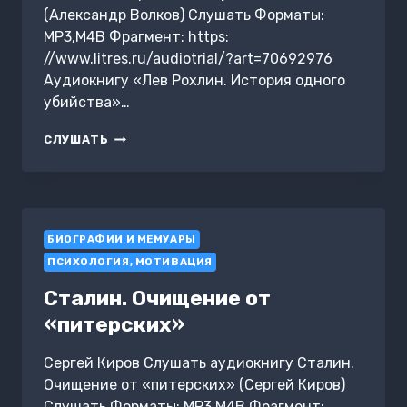
(Александр Волков) Слушать Форматы:
MP3,M4B Фрагмент: https:
//www.litres.ru/audiotrial/?art=70692976
Аудиокнигу «Лев Рохлин. История одного
убийства»…
ЛЕВ
СЛУШАТЬ
РОХЛИН.
ИСТОРИЯ
ОДНОГО
УБИЙСТВА
БИОГРАФИИ И МЕМУАРЫ
ПСИХОЛОГИЯ, МОТИВАЦИЯ
Сталин. Очищение от
«питерских»
Сергей Киров Слушать аудиокнигу Сталин.
Очищение от «питерских» (Сергей Киров)
Слушать Форматы: MP3,M4B Фрагмент: