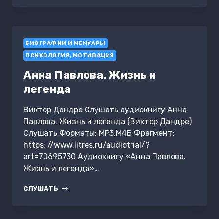
О
Н.
А.
ДОБРОЛЮБОВЕ
БИОГРАФИИ И МЕМУАРЫ
ПСИХОЛОГИЯ, МОТИВАЦИЯ
Анна Павлова. Жизнь и
легенда
Виктор Дандре Слушать аудиокнигу Анна
Павлова. Жизнь и легенда (Виктор Дандре)
Слушать Форматы: MP3,M4B Фрагмент:
https: //www.litres.ru/audiotrial/?
art=70695730 Аудиокнигу «Анна Павлова.
Жизнь и легенда»…
АННА
СЛУШАТЬ
ПАВЛОВА.
ЖИЗНЬ
И