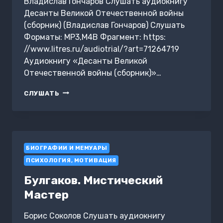
Владислав Гончаров Слушать аудиокнигу
Десанты Великой Отечественной войны
(сборник) (Владислав Гончаров) Слушать
Форматы: MP3,M4B Фрагмент: https:
//www.litres.ru/audiotrial/?art=71264719
Аудиокнигу «Десанты Великой
Отечественной войны (сборник)»…
ДЕСАНТЫ
СЛУШАТЬ
ВЕЛИКОЙ
ОТЕЧЕСТВЕННОЙ
ВОЙНЫ
(СБОРНИК)
БИОГРАФИИ И МЕМУАРЫ
ПСИХОЛОГИЯ, МОТИВАЦИЯ
Булгаков. Мистический
Мастер
Борис Соколов Слушать аудиокнигу