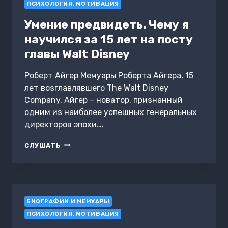
ПСИХОЛОГИЯ, МОТИВАЦИЯ
Умение предвидеть. Чему я
научился за 15 лет на посту
главы Walt Disney
Роберт Айгер Мемуары Роберта Айгера, 15
лет возглавлявшего The Walt Disney
Company. Айгер – новатор, признанный
одним из наиболее успешных генеральных
директоров эпохи….
УМЕНИЕ
СЛУШАТЬ
ПРЕДВИДЕТЬ.
ЧЕМУ
Я
НАУЧИЛСЯ
ЗА
БИОГРАФИИ И МЕМУАРЫ
15
ЛЕТ
ПСИХОЛОГИЯ, МОТИВАЦИЯ
НА