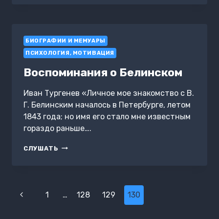
ТРУСИХИ.
ПРОСТИТЕ,
Я
СПЕЦИАЛЬНО!
БИОГРАФИИ И МЕМУАРЫ
ПСИХОЛОГИЯ, МОТИВАЦИЯ
Воспоминания о Белинском
Иван Тургенев «Личное мое знакомство с В.
Г. Белинским началось в Петербурге, летом
1843 года; но имя его стало мне известным
гораздо раньше….
ВОСПОМИНАНИЯ
СЛУШАТЬ
О
БЕЛИНСКОМ
Навигация
Предыдущая
1
…
128
129
130
по
страница