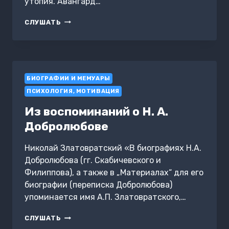
утопия. Авангард…
ЛЕНИНГРАДСКАЯ
СЛУШАТЬ
УТОПИЯ.
АВАНГАРД
В
АРХИТЕКТУРЕ
СЕВЕРНОЙ
БИОГРАФИИ И МЕМУАРЫ
СТОЛИЦЫ
ПСИХОЛОГИЯ, МОТИВАЦИЯ
Из воспоминаний о Н. А.
Добролюбове
Николай Златовратский «В биографиях Н.А.
Добролюбова (гг. Скабичевского и
Филиппова), а также в „Материалах“ для его
биографии (переписка Добролюбова)
упоминается имя А.П. Златовратского,…
ИЗ
СЛУШАТЬ
ВОСПОМИНАНИЙ