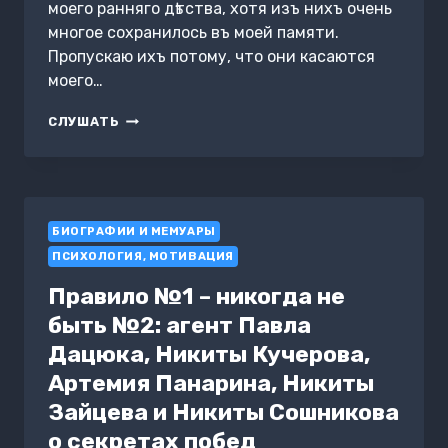
моего ранняго дѣтства, хотя изъ нихъ очень
многое сохранилось въ моей памяти.
Пропускаю ихъ потому, что они касаются
моего…
ШКОЛЬНЫЕ
СЛУШАТЬ
ГОДЫ
БИОГРАФИИ И МЕМУАРЫ
ПСИХОЛОГИЯ, МОТИВАЦИЯ
Правило №1 – никогда не
быть №2: агент Павла
Дацюка, Никиты Кучерова,
Артемия Панарина, Никиты
Зайцева и Никиты Сошникова
о секретах побед