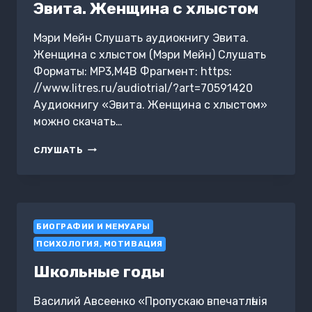
ПОСТУ
Эвита. Женщина с хлыстом
ГЛАВЫ
WALT
Мэри Мейн Слушать аудиокнигу Эвита.
DISNEY
Женщина с хлыстом (Мэри Мейн) Слушать
Форматы: MP3,M4B Фрагмент: https:
//www.litres.ru/audiotrial/?art=70591420
Аудиокнигу «Эвита. Женщина с хлыстом»
можно скачать…
ЭВИТА.
СЛУШАТЬ
ЖЕНЩИНА
С
ХЛЫСТОМ
БИОГРАФИИ И МЕМУАРЫ
ПСИХОЛОГИЯ, МОТИВАЦИЯ
Школьные годы
Василий Авсеенко «Пропускаю впечатлѣнія