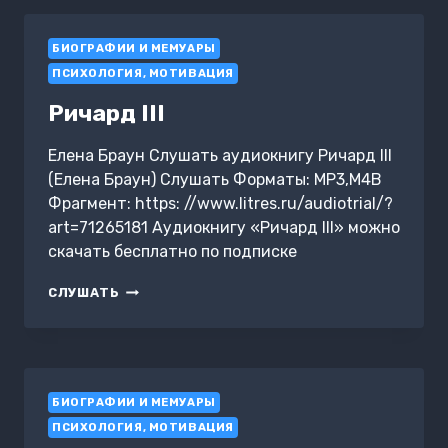
БИОГРАФИИ И МЕМУАРЫ
ПСИХОЛОГИЯ, МОТИВАЦИЯ
Ричард III
Елена Браун Слушать аудиокнигу Ричард III
(Елена Браун) Слушать Форматы: MP3,M4B
Фрагмент: https: //www.litres.ru/audiotrial/?
art=71265181 Аудиокнигу «Ричард III» можно
скачать бесплатно по подписке
РИЧАРД
СЛУШАТЬ
III
БИОГРАФИИ И МЕМУАРЫ
ПСИХОЛОГИЯ, МОТИВАЦИЯ