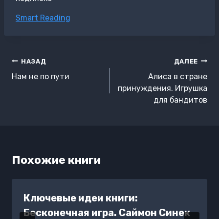
Метки
Smart Reading
записи:
Навигация
НАЗАД
ДАЛЕЕ
по
Нам не по пути
Алиса в стране
записям
принуждения. Игрушка
для бандитов
Похожие книги
Ключевые идеи книги:
Бесконечная игра. Саймон Синек