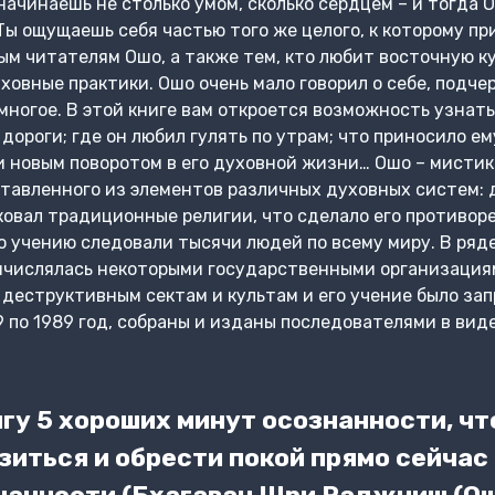
 начинаешь не столько умом, сколько сердцем – и тогда
 Ты ощущаешь себя частью того же целого, к которому п
м читателям Ошо, а также тем, кто любит восточную к
овные практики. Ошо очень мало говорил о себе, подчер
многое. В этой книге вам откроется возможность узнать
ороги; где он любил гулять по утрам; что приносило ему
ли новым поворотом в его духовной жизни… Ошо – мистик 
ставленного из элементов различных духовных систем: 
иковал традиционные религии, что сделало его противор
го учению следовали тысячи людей по всему миру. В ряде
ичислялась некоторыми государственными организация
деструктивным сектам и культам и его учение было зап
 по 1989 год, собраны и изданы последователями в виде
гу 5 хороших минут осознанности, ч
зиться и обрести покой прямо сейчас 
знанности (Бхагаван Шри Раджниш (Ош