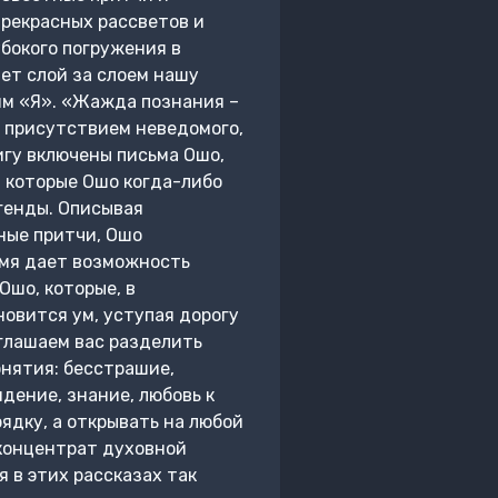
прекрасных рассветов и
убокого погружения в
ет слой за слоем нашу
шим «Я». «Жажда познания –
а присутствием неведомого,
игу включены письма Ошо,
 которые Ошо когда-либо
егенды. Описывая
ные притчи, Ошо
емя дает возможность
Ошо, которые, в
овится ум, уступая дорогу
иглашаем вас разделить
нятия: бесстрашие,
дение, знание, любовь к
рядку, а открывать на любой
 концентрат духовной
 в этих рассказах так