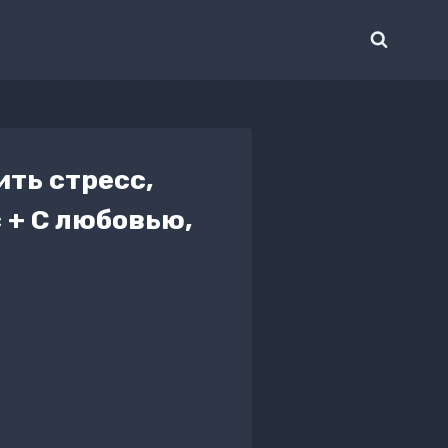
ть стресс,
 + С любовью,