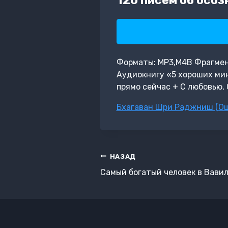
Форматы: MP3,M4B Фрагмент:
Аудиокнигу «5 хороших мин
прямо сейчас + С любовью,
Метки
Бхагаван Шри Раджниш (О
записи:
Навигация
НАЗАД
по
Самый богатый человек в Вавил
записям