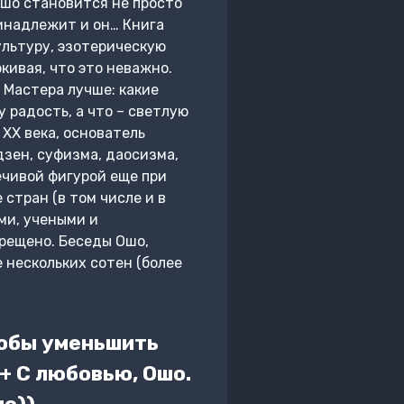
 Ошо становится не просто
ринадлежит и он… Книга
ультуру, эзотерическую
кивая, что это неважно.
 Мастера лучше: какие
 радость, а что – светлую
XX века, основатель
дзен, суфизма, даосизма,
ечивой фигурой еще при
 стран (в том числе и в
ми, учеными и
рещено. Беседы Ошо,
 нескольких сотен (более
тобы уменьшить
+ С любовью, Ошо.
о))