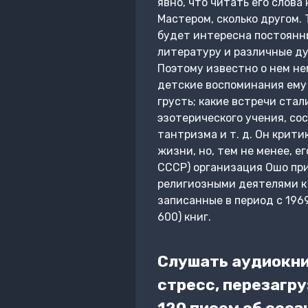
явно, что читать его слова
Мастером, сколько другом.
будет интересна постоянны
литературу и различные дух
Поэтому известно о нем не
детские воспоминания ему д
грусть; какие встречи ста
эзотерического учения, со
тантризма и т. д. Он крит
жизни, но, тем не менее, е
СССР) организация Ошо пр
религиозными деятелями к 
записанные в период с 1969
600) книг.
Слушать аудиокни
стресс, перезагру
120 писем об осо