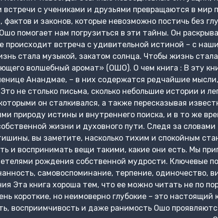
и встречи с учениками и друзьями превращаются в мир 
, фактов и законов, которые невозможно постичь без гл
Ошо помогает нам погрузиться в эти тайны. Он раскрыва
 не происходит встреча с удивительной истиной – с на
изнь стала музыкой, закатом солнца. Чтобы жизнь стал
ющего волшебный аромат» (ОШО). О чем книга : В эту кн
енице Анандмае, – в них содержатся редчайшие мысли,
 Это не столько письма, сколько небольшие истории и л
которыми он сталкивался, а также пересказывая извест
ми природу истины и внутреннего поиска, и в то же вр
собственной жизни и духовного пути. Следя за словами 
ишины, вы заметите, насколько тихим и спокойным стан
ть и воспринимать вещи такими, какие они есть. Мы пр
детелями рождения собственной мудрости. Ключевые по
нанность, самовоспоминание, терпение, одиночество, ви
ния Эта книга хороша тем, что ее можно читать не по по
ень короткие, но неимоверно глубокие – это настоящий
ь, восприимчивость и даже ранимость Ошо проявляются