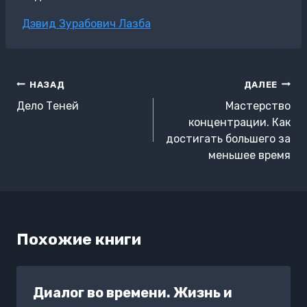
Метки
Дэвид Зурабович Лазба
записи:
Навигация
НАЗАД
ДАЛЕЕ
по
Дело Теней
Мастерство
записям
концентрации. Как
достигать большего за
меньшее время
Похожие книги
Диалог во времени. Жизнь и