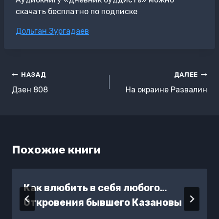
скачать бесплатно по подписке
Метки
Дольган Зургадаев
записи:
Навигация
НАЗАД
ДАЛЕЕ
по
Дзен 808
На окраине Развалин
записям
Похожие книги
Как влюбить в себя любого…
Откровения бывшего Казановы