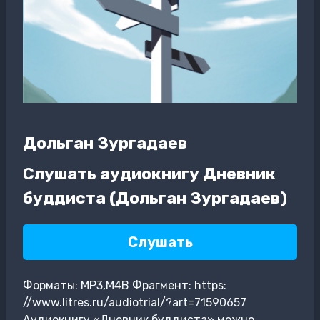
Дольган Зургадаев
Слушать аудиокнигу Дневник
буддиста (Дольган Зургадаев)
Слушать
Форматы: MP3,M4B Фрагмент: https:
//www.litres.ru/audiotrial/?art=71590657
Аудиокнигу «Дневник буддиста» можно