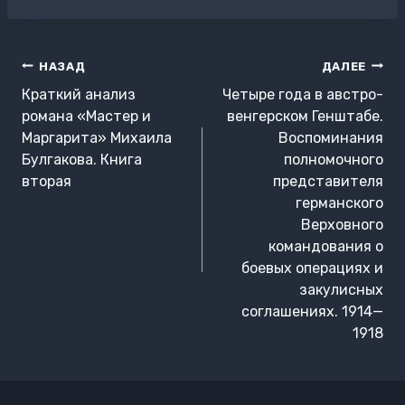
записи:
Навигация
НАЗАД
ДАЛЕЕ
по
Краткий анализ
Четыре года в австро-
записям
романа «Мастер и
венгерском Генштабе.
Маргарита» Михаила
Воспоминания
Булгакова. Книга
полномочного
вторая
представителя
германского
Верховного
командования о
боевых операциях и
закулисных
соглашениях. 1914—
1918