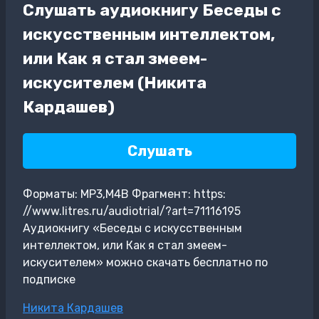
Слушать аудиокнигу Беседы с
искусственным интеллектом,
или Как я стал змеем-
искусителем (Никита
Кардашев)
Слушать
Форматы: MP3,M4B Фрагмент: https:
//www.litres.ru/audiotrial/?art=71116195
Аудиокнигу «Беседы с искусственным
интеллектом, или Как я стал змеем-
искусителем» можно скачать бесплатно по
подписке
Метки
Никита Кардашев