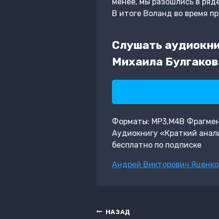
менее, мы разошлись в ряд
В итоге Воланд во время п
Слушать аудиокни
Михаила Булгаков
Форматы: MP3,M4B Фрагмент: 
Аудиокнигу «Краткий анали
бесплатно по подписке
Метки
Андрей Викторович Яценко
записи:
Навигация
НАЗАД