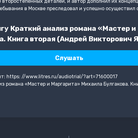
е второстепенных деталей, и автор дополнил их концеп
ребывания в Москве преследовал и успешно осуществил о
гу Краткий анализ романа «Мастер и
а. Книга вторая (Андрей Викторович 
Слушать
https: //www.litres.ru/audiotrial/?art=71600017
з романа «Мастер и Маргарита» Михаила Булгакова. Кн