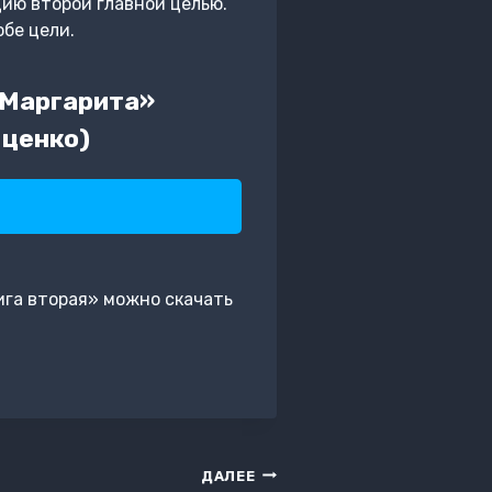
цию второй главной целью.
бе цели.
 Маргарита»
Яценко)
ига вторая» можно скачать
ДАЛЕЕ