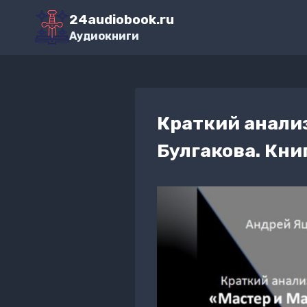
Перейти
24audiobook.ru
к
Аудиокниги
содержимому
Краткий анали
Булгакова. Кни