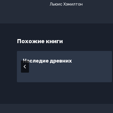
по
Льюис Хэмилтон
записям
Похожие книги
Наследие древних