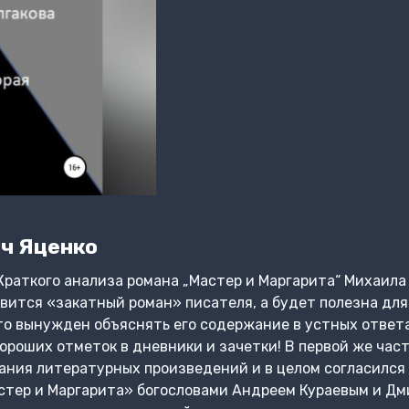
ч Яценко
Краткого анализа романа „Мастер и Маргарита“ Михаила 
авится «закатный роман» писателя, а будет полезна дл
то вынужден объяснять его содержание в устных ответа
хороших отметок в дневники и зачетки! В первой же час
ния литературных произведений и в целом согласился 
стер и Маргарита» богословами Андреем Кураевым и Дм