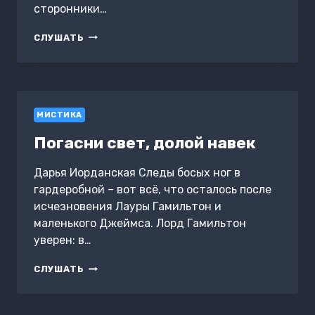
сторонники…
СОМНЕНИЯ
СЛУШАТЬ
ГАБРИЭЛЬ
МИСТИКА
Погасни свет, долой навек
Дарья Иорданская Следы босых ног в
гардеробной – вот всё, что осталось после
исчезновения Лауры Гамильтон и
маленького Джеймса. Лорд Гамильтон
уверен: в…
ПОГАСНИ
СЛУШАТЬ
СВЕТ,
ДОЛОЙ
НАВЕК