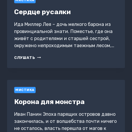
МИСТИКА
ЭТОГО
НЕ
Сердце русалки
БЫЛО
Ида Миллер Лея – дочь мелкого барона из
провинциальной знати. Поместье, где она
живёт с родителями и старшей сестрой,
окружено непроходимым таежным лесом,…
СЕРДЦЕ
СЛУШАТЬ
РУСАЛКИ
МИСТИКА
Корона для монстра
Иван Панин Эпоха парящих островов давно
закончилась, и от волшебства почти ничего
не осталось, власть перешла от магов к