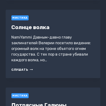
МИСТИКА
Солнце волка
NamiYammi Давным-давно главу
заклинателей Велерии посетило видение:
огромный волк на троне объятого огнем
государства. С тех пор в стране убивали
каждого волка, но…
СОЛНЦЕ
СЛУШАТЬ
ВОЛКА
МИСТИКА
Потрясные Галюны