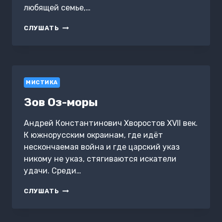
любящей семье,…
ОБОРОТЕНЬ
СЛУШАТЬ
СРЕДИ
ЛЮДЕЙ
МИСТИКА
Зов Оз-моры
Андрей Константинович Хворостов XVII век.
К южнорусским окраинам, где идёт
нескончаемая война и где царский указ
никому не указ, стягиваются искатели
удачи. Среди…
ЗОВ
СЛУШАТЬ
ОЗ-
МОРЫ