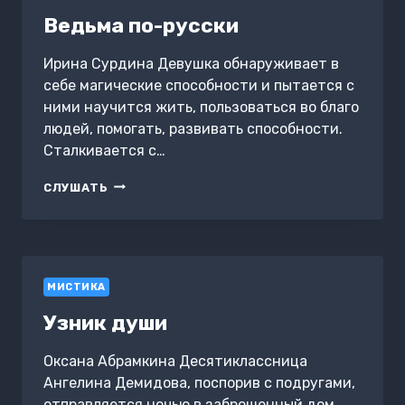
БУЛГАКОВА.
Ведьма по-русски
КНИГА
ВТОРАЯ
Ирина Сурдина Девушка обнаруживает в
себе магические способности и пытается с
ними научится жить, пользоваться во благо
людей, помогать, развивать способности.
Сталкивается с…
ВЕДЬМА
СЛУШАТЬ
ПО-
РУССКИ
МИСТИКА
Узник души
Оксана Абрамкина Десятиклассница
Ангелина Демидова, поспорив с подругами,
отправляется ночью в заброшенный дом,