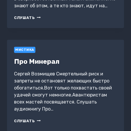
знают об этом, а те кто знают, идут на…
ДИОНИСИЙСКИЕ
СЛУШАТЬ
ВЕДЬМЫ.
МАГИЯ
В
РЕАЛЬНОМ
МИРЕ
МИСТИКА
Про Минерал
Сергей Возмищев Смертельный риск и
запреты не остановят желающих быстро
обогатиться.Вот только похвастать своей
удачей смогут немногие.Авантюристам
всех мастей посвящается. Слушать
аудиокнигу Про…
ПРО
СЛУШАТЬ
МИНЕРАЛ