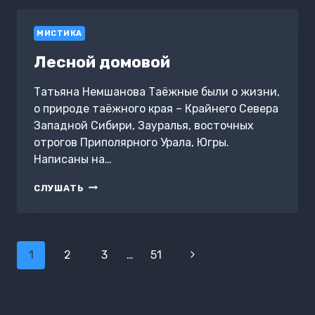
МИСТИКА
Лесной домовой
Татьяна Немшанова Таёжные были о жизни,
о природе таёжного края – Крайнего Севера
Западной Сибири, Зауралья, восточных
отрогов Приполярного Урала, Югры.
Написаны на…
ЛЕСНОЙ
СЛУШАТЬ
ДОМОВОЙ
Навигация
1
2
3
…
51
Следующая
по
страница
страницам