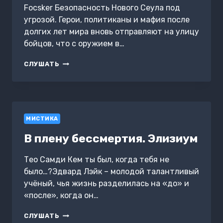
Focsker Безопасность Нового Сеула под
угрозой. Герои, политиканы и мафия после
долгих лет мира вновь отправляют на улицу
бойцов, что с оружием в…
ЭЙ,
СЛУШАТЬ
ВЛЮБИСЬ
В
МЕНЯ!
ТОМ
2
МИСТИКА
В плену бессмертия. Элизиум
Тео Самди Кем ты был, когда тебя не
было…?Эдвард Лэйк – молодой талантливый
учёный, чья жизнь разделилась на «до» и
«после», когда он…
В
СЛУШАТЬ