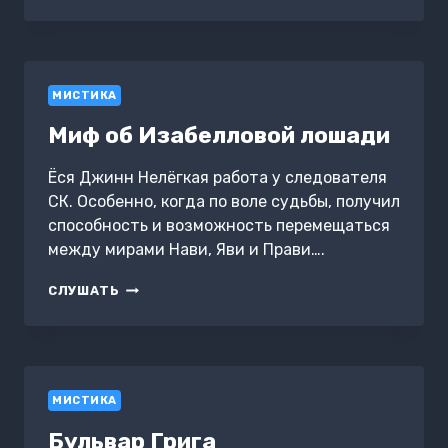
ПЛЕНУ
БЕССМЕРТИЯ.
ЭЛИЗИУМ
МИСТИКА
Миф об Изабелловой лошади
Ёся Джинн Нелёгкая работа у следователя
СК. Особенно, когда по воле судьбы, получил
способность и возможность перемещаться
между мирами Нави, Яви и Прави….
МИФ
СЛУШАТЬ
ОБ
ИЗАБЕЛЛОВОЙ
ЛОШАДИ
МИСТИКА
Бульвар Грига