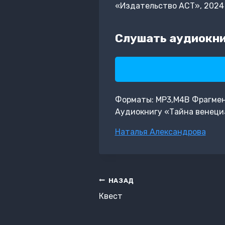
«Издательство АСТ», 2024
Слушать аудиокни
Форматы: MP3,M4B Фрагмент:
Аудиокнигу «Тайна венециа
Метки
Наталья Александрова
записи:
Навигация
НАЗАД
по
Квест
записям