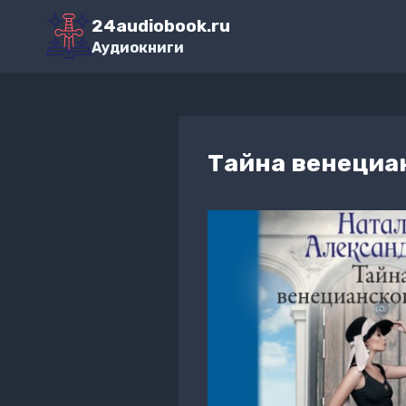
Перейти
24audiobook.ru
к
Аудиокниги
содержимому
Тайна венециа