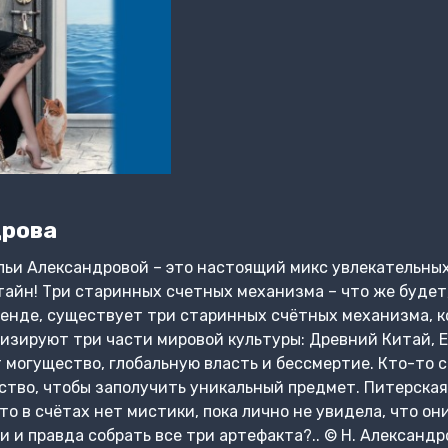
дрова
ьи Александровой – это настоящий микс увлекательных
айн! Три старинных счетных механизма – что же будет,
енде, существует три старинных счётных механизма, к
изируют три части мировой культуры: Древний Китай, Ег
т могущество, глобальную власть и бессмертие. Кто-то 
ство, чтобы заполучить уникальный предмет. Питерска
то в счётах нет мистики, пока лично не увидела, что о
и и правда собрать все три артефакта?.. © Н. Александ