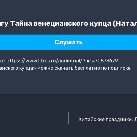
гу Тайна венецианского купца (Ната
Слушать
 https: //www.litres.ru/audiotrial/?art=70873679
нского купца» можно скачать бесплатно по подписке
Китайские праздники. 