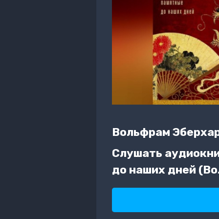
Вольфрам Эберха
Слушать аудиокни
до наших дней (В