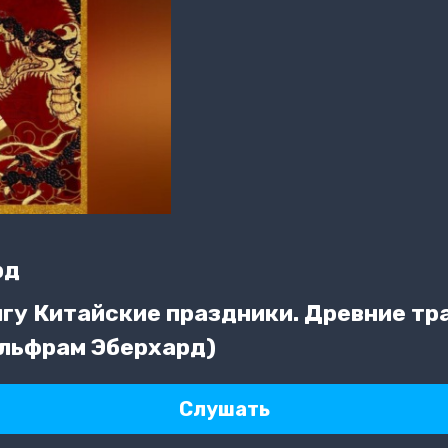
рд
гу Китайские праздники. Древние тр
ольфрам Эберхард)
Слушать