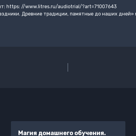
 https: //www.litres.ru/audiotrial/?art=71007643
аздники. Древние традиции, памятные до наших дней» 
Магия домашнего обучения.