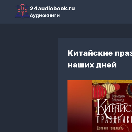
Перейти
24audiobook.ru
к
Аудиокниги
содержимому
Китайские пра
наших дней