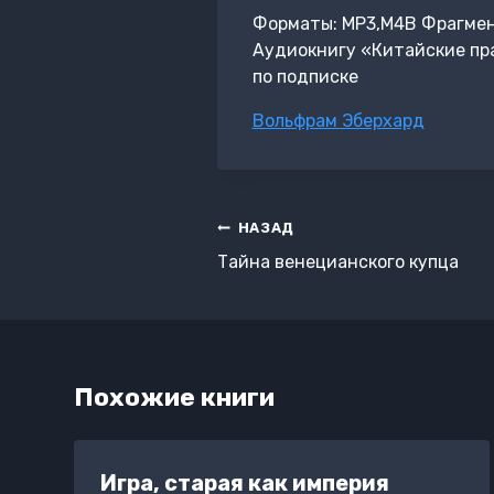
Форматы: MP3,M4B Фрагмент:
Аудиокнигу «Китайские пр
по подписке
Метки
Вольфрам Эберхард
записи:
Навигация
НАЗАД
по
Тайна венецианского купца
записям
Похожие книги
Игра, старая как империя