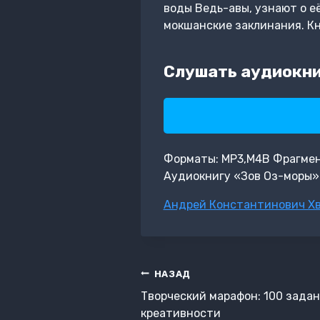
воды Ведь-авы, узнают о е
мокшанские заклинания. Кн
Слушать аудиокни
Форматы: MP3,M4B Фрагмент:
Аудиокнигу «Зов Оз-моры»
Метки
Андрей Константинович Х
записи:
Навигация
НАЗАД
по
Творческий марафон: 100 зада
записям
креативности