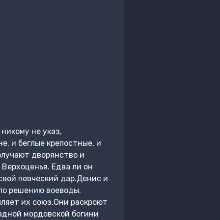
 никому не указ,
е, и беглые крепостные, и
получают дворянство и
Верхоценья. Едва ли он
свой певческий дар.Денис и
 по решению воеводы.
пляет их союз.Они раскроют
жадной мордовской богини