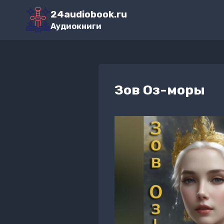
Перейти
24audiobook.ru
к
Аудиокниги
содержимому
Зов Оз-моры