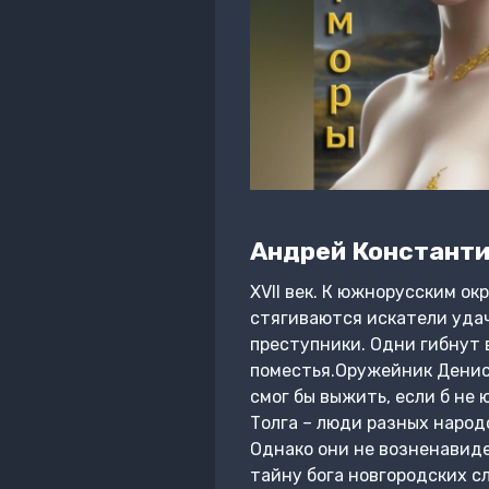
Андрей Константи
XVII век. К южнорусским ок
стягиваются искатели удач
преступники. Одни гибнут 
поместья.Оружейник Денис 
смог бы выжить, если б не
Толга – люди разных народ
Однако они не возненавиде
тайну бога новгородских с