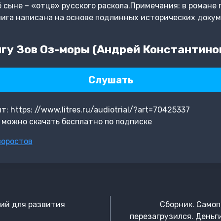
ё сыне – «отце» русского раскола.Примечания: в роман
ига написана на основе подлинных исторических докум
гу Зов Оз-моры (Андрей Константино
Слушать
 https: //www.litres.ru/audiotrial/?art=70425337
 можно скачать бесплатно по подписке
воростов
ний для развития
Сборник. Самоп
перезагрузился. Деньги