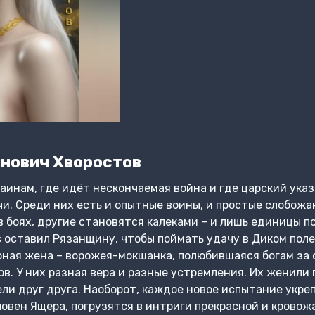
нович Хворостов
раинам, где идёт нескончаемая война и где царский указ
и. Среди них есть и опытные воины, и простые слобожан
в боях, другие становятся калеками – и лишь единицы 
оставил Рязанщину, чтобы поймать удачу в Диком поле 
 юная жена – ворожея-мокшанка, полюбившаяся богам за 
ов. У них разная вера и разные устремления. Их женили
ли друг друга. Наоборот, каждое новое испытание укре
ловен Ящера, погрузятся в интриги прекрасной и крово