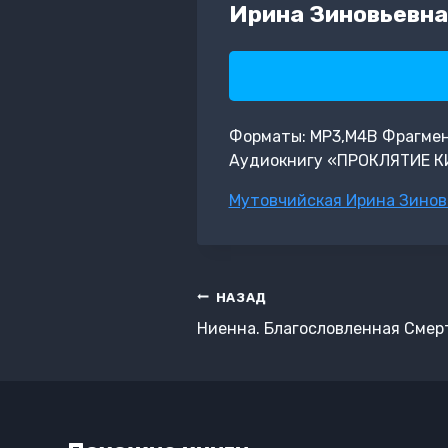
Ирина Зиновьевна
Форматы: MP3,M4B Фрагмент:
Аудиокнигу «ПРОКЛЯТИЕ К
Метки
Мутовчийская Ирина Зинов
записи:
Навигация
НАЗАД
по
Ниенна. Благословленная Смер
записям