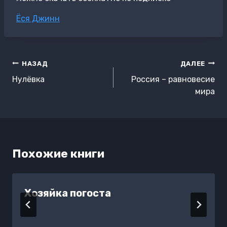
Метки
Ёся Джинн
записи:
Навигация
НАЗАД
ДАЛЕЕ
по
Нулёвка
Россия – равновесие
записям
мира
Похожие книги
Хозяйка погоста