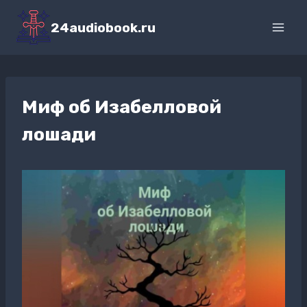
Перейти
к
24audiobook.ru
содержимому
Миф об Изабелловой
лошади