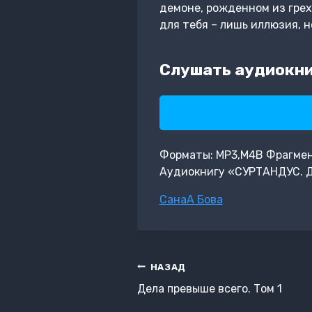
демоне, рожденном из грех
для тебя – лишь иллюзия, 
Слушать аудиокн
Форматы: MP3,M4B Фрагмент: 
Аудиокнигу «СУРТАНДУС. 
Метки
СанаА Бова
записи:
Навигация
НАЗАД
по
Дела превыше всего. Том 1
записям