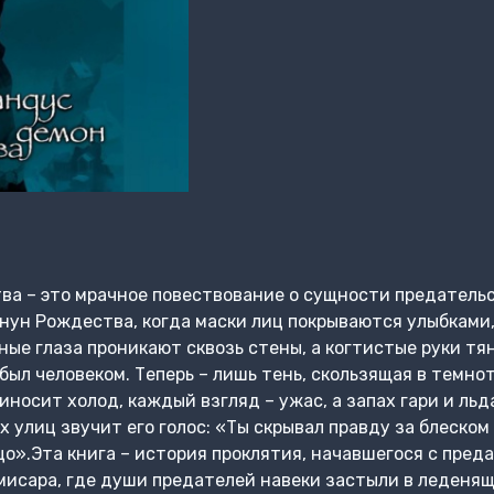
а – это мрачное повествование о сущности предательс
нун Рождества, когда маски лиц покрываются улыбками, 
ные глаза проникают сквозь стены, а когтистые руки тян
был человеком. Теперь – лишь тень, скользящая в темно
иносит холод, каждый взгляд – ужас, а запах гари и ль
 улиц звучит его голос: «Ты скрывал правду за блеском
о».Эта книга – история проклятия, начавшегося с преда
мисара, где души предателей навеки застыли в леденяще