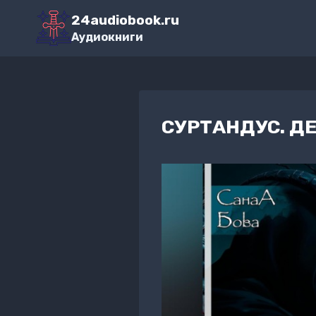
Перейти
24audiobook.ru
к
Аудиокниги
содержимому
СУРТАНДУС. Д