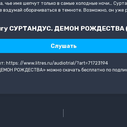
а, чье имя шепчут только в самые холодные ночи… Сурт
не вздумай оборачиваться в темноте. Возможно, он уже 
игу СУРТАНДУС. ДЕМОН РОЖДЕСТВА (
Слушать
https: //www.litres.ru/audiotrial/?art=71723194
ДЕМОН РОЖДЕСТВА» можно скачать бесплатно по подпи