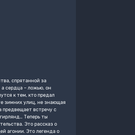
тва, спрятанной за
а сердца – ложью, он
утся к тем, кто предал
те зимних улиц, не знающая
да предвещает встречу с
 гирлянд… Теперь ты
тельства. Это рассказ о
й агонии. Это легенда о