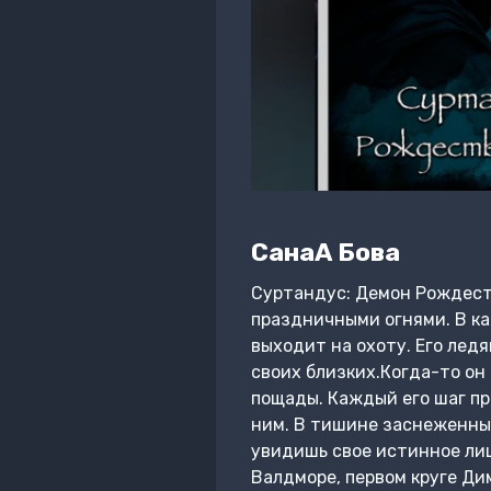
СанаА Бова
Суртандус: Демон Рождеств
праздничными огнями. В ка
выходит на охоту. Его ледя
своих близких.Когда-то он 
пощады. Каждый его шаг пр
ним. В тишине заснеженных
увидишь свое истинное лиц
Валдморе, первом круге Ди