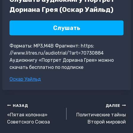
Дориана Грея (Оскар Уайльд)
Слушать
Форматы: MP3,M4B Фрагмент: https:
//www.litres.ru/audiotrial/?art=70730884
Аудиокнигу «Портрет Дориана Грея» можно
скачать бесплатно по подписке
Метки
Оскар Уайльд
записи:
Навигация
НАЗАД
ДАЛЕЕ
по
«Пятая колонна»
Политические тайны
записям
Советского Союза
Второй мировой