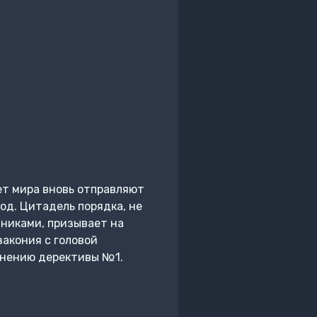
лет мира вновь отправляют
од. Цитадель порядка, не
никами, призывает на
закония с головой
олнению дерективы №1.