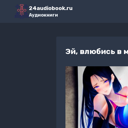
Перейти
24audiobook.ru
к
Аудиокниги
содержимому
Эй, влюбись в м