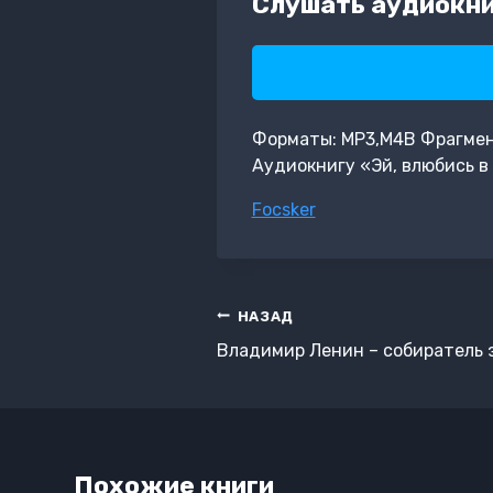
Слушать аудиокниг
Форматы: MP3,M4B Фрагмент:
Аудиокнигу «Эй, влюбись в
Метки
Focsker
записи:
Навигация
НАЗАД
по
Владимир Ленин – собиратель 
записям
Похожие книги