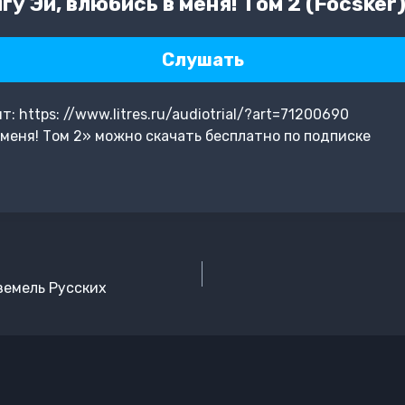
у Эй, влюбись в меня! Том 2 (Focsker
Слушать
 https: //www.litres.ru/audiotrial/?art=71200690
 меня! Том 2» можно скачать бесплатно по подписке
земель Русских