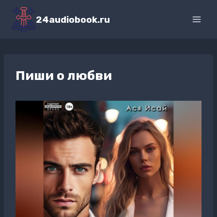
Перейти
к
24audiobook.ru
содержимому
Пиши о любви