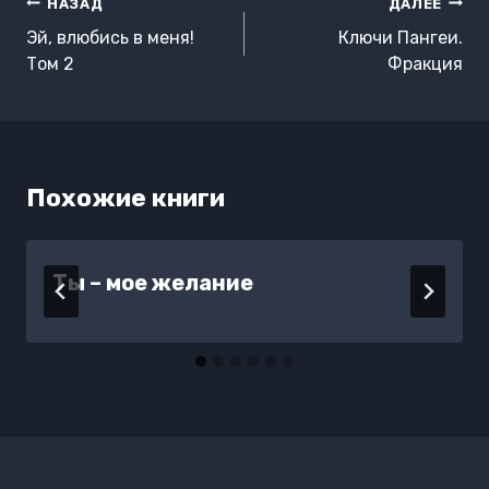
Навигация
НАЗАД
ДАЛЕЕ
по
Эй, влюбись в меня!
Ключи Пангеи.
записям
Том 2
Фракция
Похожие книги
Ты – мое желание