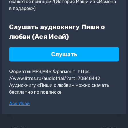
окажется принцем?(История Маши из «Измена
в подарок»)
Слушать аудиокнигу Пиши о
любви (Ася Исай)
Слушать
Форматы: MP3,M4B Фрагмент: https:
//www.litres.ru/audiotrial/?art=70848442
Аудиокнигу «Пиши о любви» можно скачать
бесплатно по подписке
Метки
Ася Исай
записи: