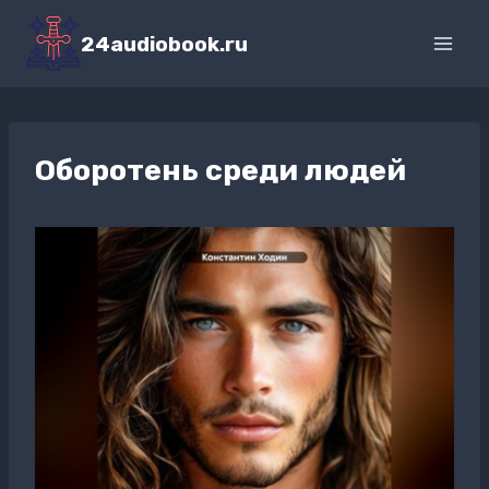
Перейти
к
24audiobook.ru
содержимому
Оборотень среди людей