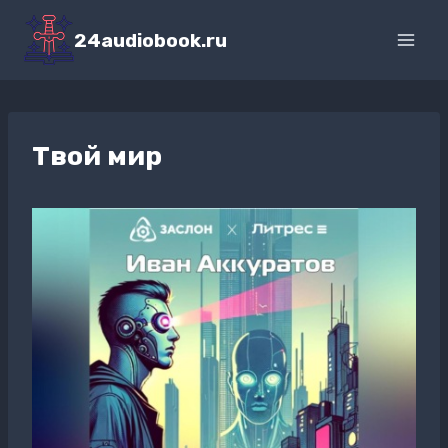
Перейти
к
24audiobook.ru
содержимому
Твой мир