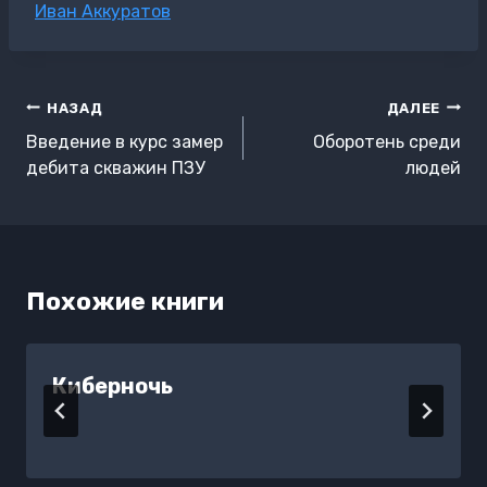
Метки
Иван Аккуратов
записи:
Навигация
НАЗАД
ДАЛЕЕ
по
Введение в курс замер
Оборотень среди
записям
дебита скважин ПЗУ
людей
Похожие книги
Киберночь