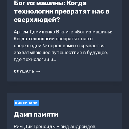
Бог из машины: Когда
технологии превратят нас в
сверхлюдей?
Артем Демиденко В книге «Бог из машины:
Когда технологии превратят нас в
сверхлюдей?» перед вами открывается
захватывающее путешествие в будущее,
где технологии и…
БОГ
СЛУШАТЬ
ИЗ
МАШИНЫ:
КОГДА
ТЕХНОЛОГИИ
ПРЕВРАТЯТ
КИБЕРПАНК
НАС
В
Дамп памяти
СВЕРХЛЮДЕЙ?
Рим Дик Греноиды – вид андроидов,