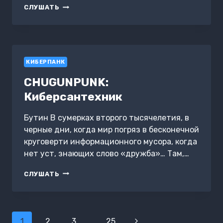
МОСКОВСКИЙ
СЛУШАТЬ
КОДЕКС:
ИСКРА
БЕЗДНЫ
КИБЕРПАНК
CHUGUNPUNK:
Киберсантехник
Бутин В сумерках второго тысячелетия, в
черные дни, когда мир погряз в бесконечной
круговерти информационного мусора, когда
нет уст, знающих слово «дружба»… Там,…
CHUGUNPUNK:
СЛУШАТЬ
КИБЕРСАНТЕХНИК
Навигация
1
2
3
…
25
Следующая