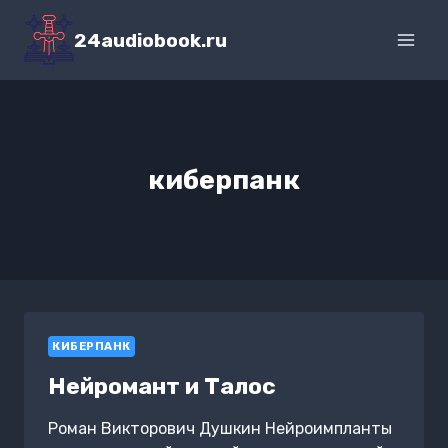
Перейти
к
24audiobook.ru
содержимому
киберпанк
КИБЕРПАНК
Нейромант и Талос
Роман Викторович Душкин Нейроимпланты