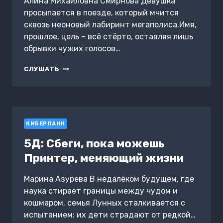
Алина Михайловна Смирнова Девушка
просыпается в поезде, который мчится
сквозь неоновый лабиринт мегаполиса.Имя,
прошлое, цель – всё стёрто, оставляя лишь
обрывки чужих голосов…
НА
СЛУШАТЬ
ОСКОЛКАХ
ПАМЯТИ
КИБЕРПАНК
5Д: Сбеги, пока можешь
Принтер, меняющий жизни
Марина Азурева В недалёком будущем, где
наука стирает границы между чудом и
кошмаром, семья Лунных сталкивается с
испытанием: их дети страдают от редкой…