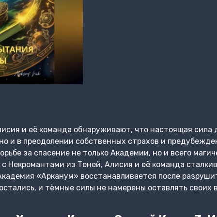
исия и её команда обнаруживают, что настоящая сила 
 но и в преодолении собственных страхов и предубежде
рьбе за спасение не только Академии, но и всего магич
с Некромантами из Теней, Алисия и её команда сталки
кадемия «Арканум» восстанавливается после разрушит
стались, и тёмные силы не намерены оставлять своих вр