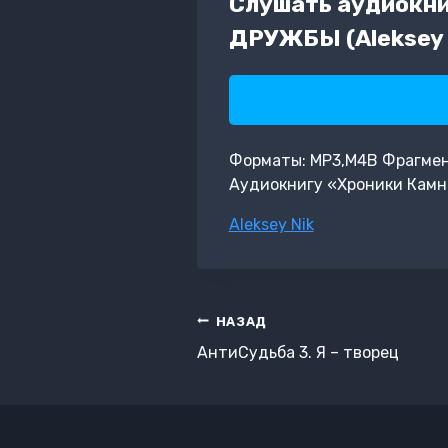
Слушать аудиокни
ДРУЖБЫ (Aleksey 
Форматы: MP3,M4B Фрагмент: 
Аудиокнигу «Хроники Камн
Метки
Aleksey Nik
записи:
Навигация
НАЗАД
по
АнтиСудьба 3. Я – творец
записям