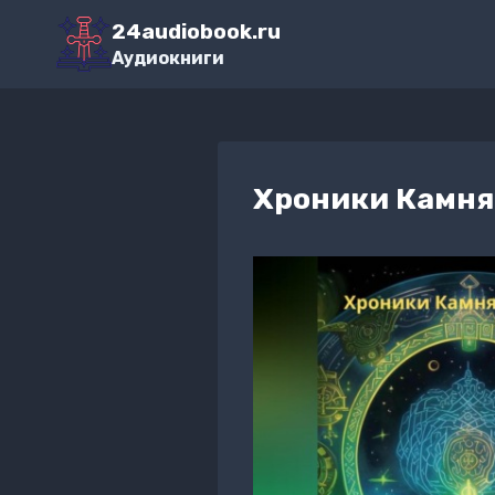
Перейти
24audiobook.ru
к
Аудиокниги
содержимому
Хроники Камня