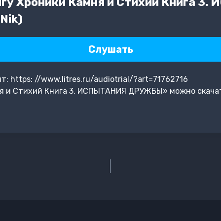
гу Хроники Камня и Стихий Книга 3
Nik)
Слушать
https: //www.litres.ru/audiotrial/?art=71762716
я и Стихий Книга 3. ИСПЫТАНИЯ ДРУЖБЫ» можно скачат