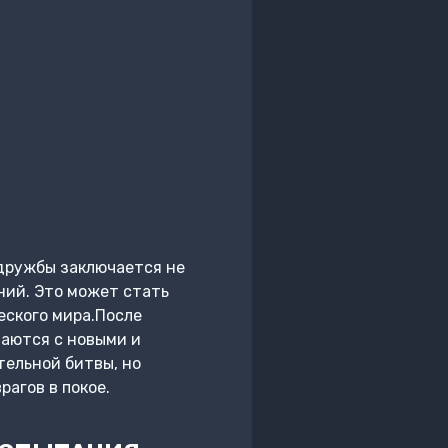
дружбы заключается не
ний. Это может стать
еского мира.После
ваются с новыми и
ельной битвы, но
агов в покое.