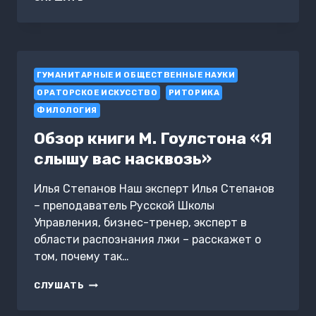
ПИТЧИНГА:
КАК
ЗАИНТЕРЕСОВАТЬ
ИНВЕСТОРОВ
ЗА
ГУМАНИТАРНЫЕ И ОБЩЕСТВЕННЫЕ НАУКИ
5
МИНУТ
ОРАТОРСКОЕ ИСКУССТВО
РИТОРИКА
ФИЛОЛОГИЯ
Обзор книги М. Гоулстона «Я
слышу вас насквозь»
Илья Степанов Наш эксперт Илья Степанов
– преподаватель Русской Школы
Управления, бизнес-тренер, эксперт в
области распознания лжи – расскажет о
том, почему так…
ОБЗОР
СЛУШАТЬ
КНИГИ
М.