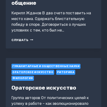
общение
Кирилл Жданов В два счета поставить на
место хама. Одержать блистательную
победу в споре. Договориться о лучших
условиях с тем, кто был не…
ПРАВИЛА
СЛУШАТЬ
БЕСКОНФЛИКТНОГО
ОБЩЕНИЯ.
52
ПРОСТЫХ
ПРИЕМА,
ГУМАНИТАРНЫЕ И ОБЩЕСТВЕННЫЕ НАУКИ
ЧТОБЫ
ОТРАЗИТЬ
ОРАТОРСКОЕ ИСКУССТВО
РИТОРИКА
СЛОВЕСНУЮ
ФИЛОЛОГИЯ
АГРЕССИЮ
И
Ораторское искусство
НАЛАДИТЬ
ЛЮБОЕ
Группа авторов От политических целей к
ОБЩЕНИЕ
успеху в работе – как эволюционировало