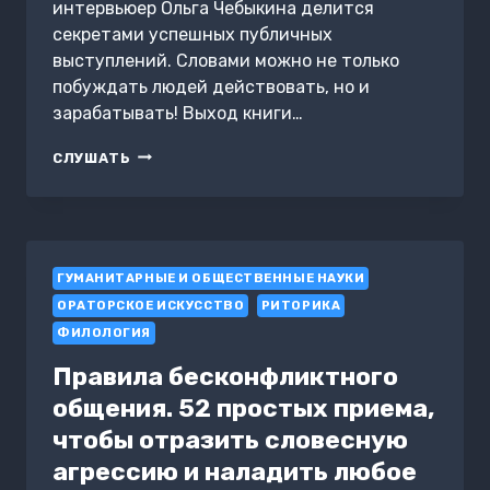
интервьюер Ольга Чебыкина делится
секретами успешных публичных
выступлений. Словами можно не только
побуждать людей действовать, но и
зарабатывать! Выход книги…
КАК
СЛУШАТЬ
ЗАРАБАТЫВАТЬ
СЛОВАМИ.
ОТ
СЛОВ
К
ГУМАНИТАРНЫЕ И ОБЩЕСТВЕННЫЕ НАУКИ
МИЛЛИОНАМ.
ИСКУССТВО
ОРАТОРСКОЕ ИСКУССТВО
РИТОРИКА
ПУБЛИЧНЫХ
ФИЛОЛОГИЯ
ВЫСТУПЛЕНИЙ
И
Правила бесконфликтного
БЛОГИНГА
общения. 52 простых приема,
чтобы отразить словесную
агрессию и наладить любое