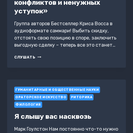
конфликтов и ненужных
уступок»
Группа авторов Бестселлер Криса Восса в
аудиоформате саммари! Выбить скидку,
отстоять свою позицию в споре, заключить
выгодную сделку – теперь все это станет…
САММАРИ
СЛУШАТЬ
КНИГИ
«ДОГОВОРИТЬСЯ
НЕ
ПРОБЛЕМА.
КАК
ГУМАНИТАРНЫЕ И ОБЩЕСТВЕННЫЕ НАУКИ
ДОБИВАТЬСЯ
СВОЕГО
ОРАТОРСКОЕ ИСКУССТВО
РИТОРИКА
БЕЗ
ФИЛОЛОГИЯ
КОНФЛИКТОВ
И
Я слышу вас насквозь
НЕНУЖНЫХ
УСТУПОК»
Марк Гоулстон Нам постоянно что-то нужно