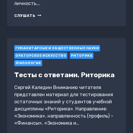
личность….
КАК
СЛУШАТЬ
РАССКАЗЫВАТЬ
ИСТОРИИ.
ПРОСТАЯ
ТЕХНОЛОГИЯ
СТОРИТЕЛЛИНГА
ГУМАНИТАРНЫЕ И ОБЩЕСТВЕННЫЕ НАУКИ
НА
СЦЕНЕ,
ОРАТОРСКОЕ ИСКУССТВО
РИТОРИКА
РАБОТЕ
ФИЛОЛОГИЯ
И
В
Тесты с ответами. Риторика
КРУГУ
ДРУЗЕЙ
Сергей Каледин Вниманию читателя
представлен материал для тестирования
остаточных знаний у студентов учебной
дисциплины «Риторика». Направление:
«Экономика», направленность (профиль) –
«Финансы», «Экономика и…