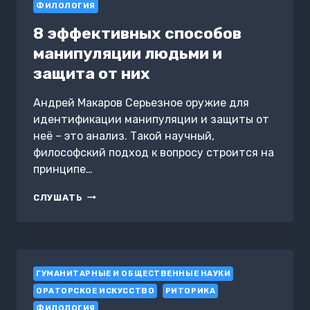
ФИЛОЛОГИЯ
8 эффективных способов
манипуляции людьми и
защита от них
Андрей Макаров Серьезное оружие для
идентификации манипуляции и защиты от
неё – это анализ. Такой научный,
философский подход к вопросу строится на
принципе…
8
СЛУШАТЬ
ЭФФЕКТИВНЫХ
СПОСОБОВ
МАНИПУЛЯЦИИ
ЛЮДЬМИ
И
ГУМАНИТАРНЫЕ И ОБЩЕСТВЕННЫЕ НАУКИ
ЗАЩИТА
ОТ
ОРАТОРСКОЕ ИСКУССТВО
РИТОРИКА
НИХ
ФИЛОЛОГИЯ