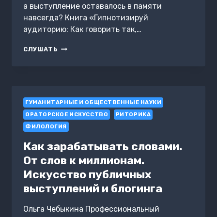
а выступление оставалось в памяти
навсегда? Книга «Гипнотизируй
аудиторию: Как говорить так,…
ГИПНОТИЗИРУЙ
СЛУШАТЬ
АУДИТОРИЮ:
КАК
ГОВОРИТЬ
ТАК,
ЧТОБЫ
ГУМАНИТАРНЫЕ И ОБЩЕСТВЕННЫЕ НАУКИ
ТЕБЯ
НЕ
ОРАТОРСКОЕ ИСКУССТВО
РИТОРИКА
ЗАБЫЛИ
ФИЛОЛОГИЯ
Как зарабатывать словами.
От слов к миллионам.
Искусство публичных
выступлений и блогинга
Ольга Чебыкина Профессиональный