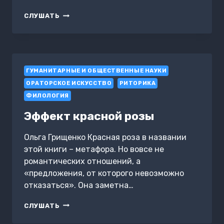
ГОВОРИ
СЛУШАТЬ
И
БУДЬ
УСЛЫШАН.
ЗА
КУЛИСАМИ
ГУМАНИТАРНЫЕ И ОБЩЕСТВЕННЫЕ НАУКИ
УСПЕШНОГО
ВЫСТУПЛЕНИЯ
ОРАТОРСКОЕ ИСКУССТВО
РИТОРИКА
ФИЛОЛОГИЯ
Эффект красной розы
Ольга Грищенко Красная роза в названии
этой книги – метафора. Но вовсе не
романтических отношений, а
«предложения, от которого невозможно
отказаться». Она заметна…
ЭФФЕКТ
СЛУШАТЬ
КРАСНОЙ
РОЗЫ