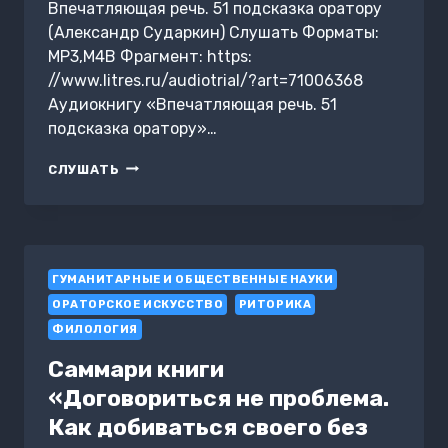
Впечатляющая речь. 51 подсказка оратору
(Александр Сударкин) Слушать Форматы:
MP3,M4B Фрагмент: https:
//www.litres.ru/audiotrial/?art=71006368
Аудиокнигу «Впечатляющая речь. 51
подсказка оратору»…
ВПЕЧАТЛЯЮЩАЯ
СЛУШАТЬ
РЕЧЬ.
51
ПОДСКАЗКА
ОРАТОРУ
ГУМАНИТАРНЫЕ И ОБЩЕСТВЕННЫЕ НАУКИ
ОРАТОРСКОЕ ИСКУССТВО
РИТОРИКА
ФИЛОЛОГИЯ
Саммари книги
«Договориться не проблема.
Как добиваться своего без