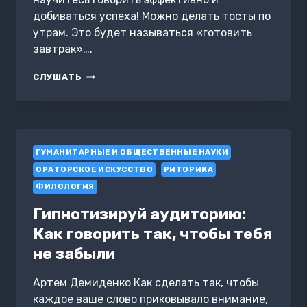
добиваться успеха! Можно делать тосты по
утрам. Это будет называться «готовить
завтрак»….
ГОВОРИ,
СЛУШАТЬ
Я
ХОЧУ
ЕЩЕ!
КАК
УБЕЖДАТЬ
ГУМАНИТАРНЫЕ И ОБЩЕСТВЕННЫЕ НАУКИ
И
ДОСТИГАТЬ
ОРАТОРСКОЕ ИСКУССТВО
РИТОРИКА
СВОИХ
ФИЛОЛОГИЯ
ЦЕЛЕЙ
Гипнотизируй аудиторию:
Как говорить так, чтобы тебя
не забыли
Артем Демиденко Как сделать так, чтобы
каждое ваше слово приковывало внимание,