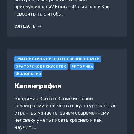
прислушивался? Книга «Магия слов: Как
говорить так, чтобы…
МАГИЯ
СЛУШАТЬ
СЛОВ:
КАК
ГОВОРИТЬ
ТАК,
ЧТОБЫ
ГУМАНИТАРНЫЕ И ОБЩЕСТВЕННЫЕ НАУКИ
ВСЕ
ВЕРИЛИ
ОРАТОРСКОЕ ИСКУССТВО
РИТОРИКА
ТЕБЕ
ФИЛОЛОГИЯ
НА
100%
Каллиграфия
Владимир Кротов Кроме истории
каллиграфии и ее места в культуре разных
стран, вы узнаете, зачем современному
человеку уметь писать красиво и как
научить…