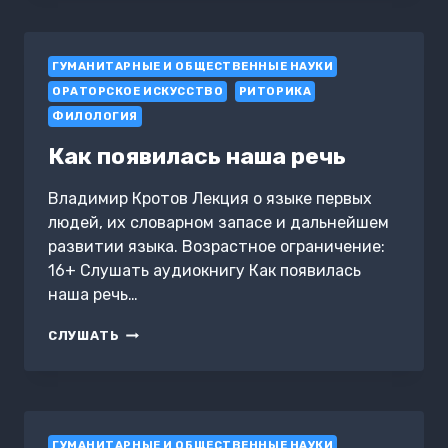
ГОУЛСТОНА
«Я
СЛЫШУ
ГУМАНИТАРНЫЕ И ОБЩЕСТВЕННЫЕ НАУКИ
ВАС
НАСКВОЗЬ»
ОРАТОРСКОЕ ИСКУССТВО
РИТОРИКА
ФИЛОЛОГИЯ
Как появилась наша речь
Владимир Кротов Лекция о языке первых
людей, их словарном запасе и дальнейшем
развитии языка. Возрастное ограничение:
16+ Слушать аудиокнигу Как появилась
наша речь…
КАК
СЛУШАТЬ
ПОЯВИЛАСЬ
НАША
РЕЧЬ
ГУМАНИТАРНЫЕ И ОБЩЕСТВЕННЫЕ НАУКИ