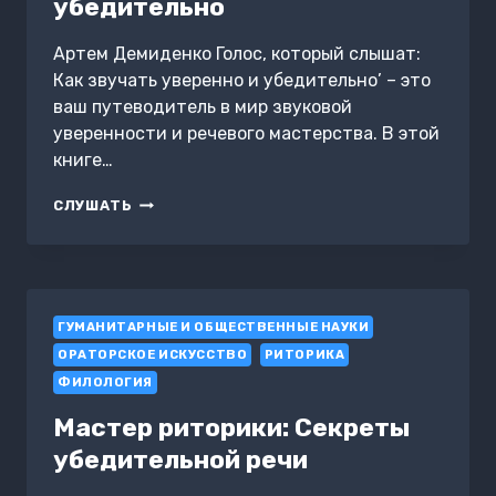
убедительно
Артем Демиденко Голос, который слышат:
Как звучать уверенно и убедительно’ – это
ваш путеводитель в мир звуковой
уверенности и речевого мастерства. В этой
книге…
ГОЛОС,
СЛУШАТЬ
КОТОРЫЙ
СЛЫШАТ:
КАК
ЗВУЧАТЬ
УВЕРЕННО
ГУМАНИТАРНЫЕ И ОБЩЕСТВЕННЫЕ НАУКИ
И
УБЕДИТЕЛЬНО
ОРАТОРСКОЕ ИСКУССТВО
РИТОРИКА
ФИЛОЛОГИЯ
Мастер риторики: Секреты
убедительной речи