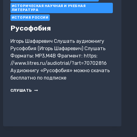
ОБЩЕНИИ
ИСТОРИЧЕСКАЯ НАУЧНАЯ И УЧЕБНАЯ
ЛИТЕРАТУРА
ИСТОРИЯ РОССИИ
Русофобия
Игорь Шафаревич Слушать аудиокнигу
Русофобия (Игорь Шафаревич) Слушать
Форматы: MP3,M4B Фрагмент: https:
//www.litres.ru/audiotrial/?art=70702816
Аудиокнигу «Русофобия» можно скачать
бесплатно по подписке
РУСОФОБИЯ
СЛУШАТЬ