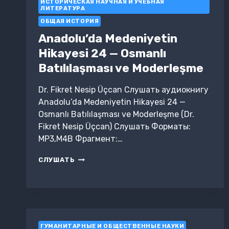
ИСТОРИЧЕСКАЯ НАУЧНАЯ И УЧЕБНАЯ
ЛИТЕРАТУРА
ОБЩАЯ ИСТОРИЯ
Anadolu’da Medeniyetin
Hikayesi 24 — Osmanlı
Batılılaşması ve Moderleşme
Dr. Fikret Nesip Üçcan Слушать аудиокнигу
Anadolu’da Medeniyetin Hikayesi 24 —
Osmanlı Batılılaşması ve Moderleşme (Dr.
Fikret Nesip Üçcan) Слушать Форматы:
MP3,M4B Фрагмент:…
ANADOLU’DA
СЛУШАТЬ
MEDENIYETIN
HIKAYESI
24
—
OSMANLI
BATILILAŞMASI
VE
ГУМАНИТАРНЫЕ И ОБЩЕСТВЕННЫЕ НАУКИ