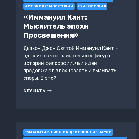
JEOLOJİ
ИСТОРИЯ ФИЛОСОФИИ
ФИЛОСОФИЯ
VE
«Иммануил Кант:
PALEONTOLOJİ
—
Мыслитель эпохи
YAŞAMIN
Просвещения»
VE
BIYOLOJININ
BAŞLANGIÇ
Дьякон Джон Святой Иммануил Кант –
NOKTASI!
одна из самых влиятельных фигур в
истории философии, чьи идеи
продолжают вдохновлять и вызывать
споры. В этой…
«ИММАНУИЛ
СЛУШАТЬ
КАНТ:
МЫСЛИТЕЛЬ
ЭПОХИ
ПРОСВЕЩЕНИЯ»
ГУМАНИТАРНЫЕ И ОБЩЕСТВЕННЫЕ НАУКИ