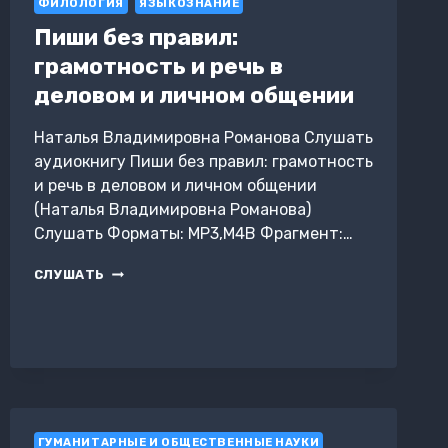
ФИЛОЛОГИЯ
ЯЗЫКОЗНАНИЕ
Пиши без правил:
грамотность и речь в
деловом и личном общении
Наталья Владимировна Романова Слушать
аудиокнигу Пиши без правил: грамотность
и речь в деловом и личном общении
(Наталья Владимировна Романова)
Слушать Форматы: MP3,M4B Фрагмент:…
ПИШИ
СЛУШАТЬ
БЕЗ
ПРАВИЛ:
ГРАМОТНОСТЬ
И
РЕЧЬ
В
ДЕЛОВОМ
И
ЛИЧНОМ
ГУМАНИТАРНЫЕ И ОБЩЕСТВЕННЫЕ НАУКИ