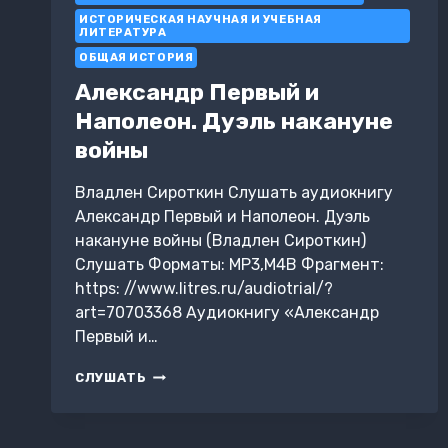
MODERLEŞME
ИСТОРИЧЕСКАЯ НАУЧНАЯ И УЧЕБНАЯ
ЛИТЕРАТУРА
ОБЩАЯ ИСТОРИЯ
Александр Первый и
Наполеон. Дуэль накануне
войны
Владлен Сироткин Слушать аудиокнигу
Александр Первый и Наполеон. Дуэль
накануне войны (Владлен Сироткин)
Слушать Форматы: MP3,M4B Фрагмент:
https: //www.litres.ru/audiotrial/?
art=70703368 Аудиокнигу «Александр
Первый и…
АЛЕКСАНДР
СЛУШАТЬ
ПЕРВЫЙ
И
НАПОЛЕОН.