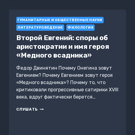
ГУМАНИТАРНЫЕ И ОБЩЕСТВЕННЫЕ НАУКИ
ЛИТЕРАТУРОВЕДЕНИЕ
ФИЛОЛОГИЯ
Второй Евгений: споры об
аристократии и имя героя
«Медного всадника»
Федор Двинятин Почему Онегина зовут
Евгением? Почему Евгением зовут героя
«Медного всадника»? Почему то, что
критиковали прогрессивные сатирики XVIII
века, вдруг фактически берется…
ВТОРОЙ
СЛУШАТЬ
ЕВГЕНИЙ:
СПОРЫ
ОБ
АРИСТОКРАТИИ