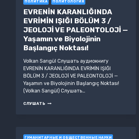
ПОЛИТИКА
ПОЛИТОЛОГИЯ
EVRENİN KARANLIĞINDA
EVRİMİN IŞIĞI BÖLÜM 3 /
JEOLOJİ VE PALEONTOLOJİ —
Yaşamın ve Biyolojinin
Başlangıç Noktası!
Volkan Sarıgül Слушать аудиокнигу
EVRENİN KARANLIĞINDA EVRİMİN IŞIĞI
BÖLÜM 3 / JEOLOJİ VE PALEONTOLOJİ —
Yaşamın ve Biyolojinin Başlangıç Noktası!
(Volkan Sarıgül) Слушать…
EVRENİN
СЛУШАТЬ
KARANLIĞINDA
EVRİMİN
IŞIĞI
BÖLÜM
3
ГУМАНИТАРНЫЕ И ОБЩЕСТВЕННЫЕ НАУКИ
/