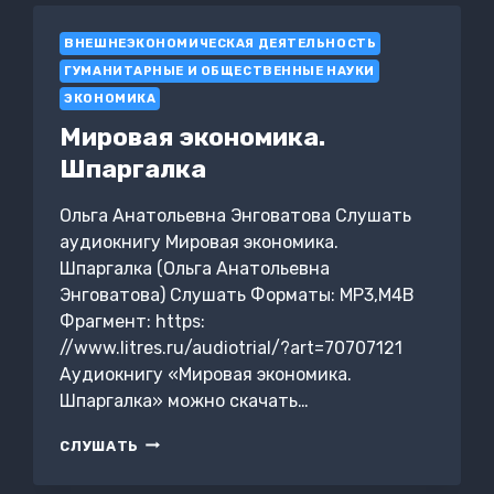
ВНЕШНЕЭКОНОМИЧЕСКАЯ ДЕЯТЕЛЬНОСТЬ
ГУМАНИТАРНЫЕ И ОБЩЕСТВЕННЫЕ НАУКИ
ЭКОНОМИКА
Мировая экономика.
Шпаргалка
Ольга Анатольевна Энговатова Слушать
аудиокнигу Мировая экономика.
Шпаргалка (Ольга Анатольевна
Энговатова) Слушать Форматы: MP3,M4B
Фрагмент: https:
//www.litres.ru/audiotrial/?art=70707121
Аудиокнигу «Мировая экономика.
Шпаргалка» можно скачать…
МИРОВАЯ
СЛУШАТЬ
ЭКОНОМИКА.
ШПАРГАЛКА