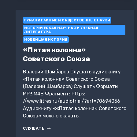
ГУМАНИТАРНЫЕ И ОБЩЕСТВЕННЫЕ НАУКИ
ИСТОРИЧЕСКАЯ НАУЧНАЯ И УЧЕБНАЯ
ЛИТЕРАТУРА
НОВЕЙШАЯ ИСТОРИЯ
«Пятая колонна»
Советского Союза
Валерий Шамбаров Слушать аудиокнигу
«Пятая колонна» Советского Союза
(Валерий Шамбаров) Слушать Форматы:
MP3,M4B Фрагмент: https:
//www.litres.ru/audiotrial/?art=70694056
Аудиокнигу ««Пятая колонна» Советского
Союза» можно скачать…
«ПЯТАЯ
СЛУШАТЬ
КОЛОННА»