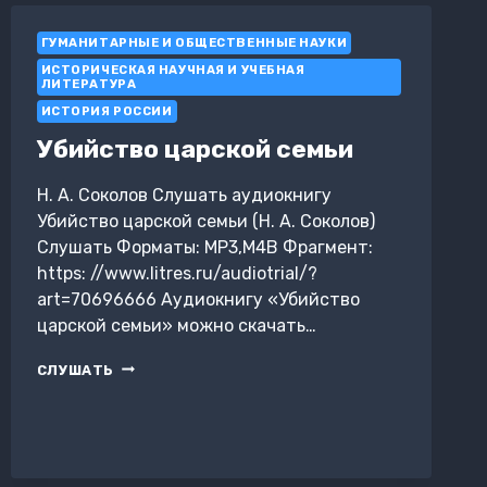
ГУМАНИТАРНЫЕ И ОБЩЕСТВЕННЫЕ НАУКИ
ИСТОРИЧЕСКАЯ НАУЧНАЯ И УЧЕБНАЯ
ЛИТЕРАТУРА
ИСТОРИЯ РОССИИ
Убийство царской семьи
Н. А. Соколов Слушать аудиокнигу
Убийство царской семьи (Н. А. Соколов)
Слушать Форматы: MP3,M4B Фрагмент:
https: //www.litres.ru/audiotrial/?
art=70696666 Аудиокнигу «Убийство
царской семьи» можно скачать…
УБИЙСТВО
СЛУШАТЬ
ЦАРСКОЙ
СЕМЬИ