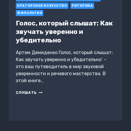
СИСТЕМУ
ОРАТОРСКОЕ ИСКУССТВО
РИТОРИКА
ЧЕЛОВЕЧНОЙ.
ФИЛОЛОГИЯ
РЕБЕККА
ХЕНДЕРСОН.
Голос, который слышат: Как
САММАРИ
звучать уверенно и
убедительно
Артем Демиденко Голос, который слышат:
Как звучать уверенно и убедительно’ –
это ваш путеводитель в мир звуковой
уверенности и речевого мастерства. В
этой книге…
ГОЛОС,
СЛУШАТЬ
КОТОРЫЙ
СЛЫШАТ:
КАК
ЗВУЧАТЬ
УВЕРЕННО
И
УБЕДИТЕЛЬНО