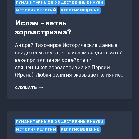
ГУМАНИТАРНЫЕ И ОБЩЕСТВЕННЫЕ НАУКИ
БОРЬБА
ЗА
ИСТОРИЯ РЕЛИГИЙ
РЕЛИГИОВЕДЕНИЕ
АРАБСКУЮ
ИМПЕРИЮ
Ислам – ветвь
зороастризма?
Андрей Тихомиров Исторические данные
свидетельствуют, что ислам создаётся в 7
веке при активном содействии
священников зороастризма из Персии
(Ирана). Любая религия оказывает влияние…
ИСЛАМ
СЛУШАТЬ
–
ВЕТВЬ
ЗОРОАСТРИЗМА?
ГУМАНИТАРНЫЕ И ОБЩЕСТВЕННЫЕ НАУКИ
ИСТОРИЯ РЕЛИГИЙ
РЕЛИГИОВЕДЕНИЕ