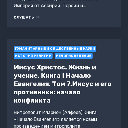
Империя от Ассирии, Персии и…
ИМПЕРИЯ.
СЛУШАТЬ
НАСТОЯЩЕЕ
И
БУДУЩЕЕ.
КНИГА
3.
ГУМАНИТАРНЫЕ И ОБЩЕСТВЕННЫЕ НАУКИ
ЧАСТЬ
2
ИСТОРИЯ РЕЛИГИЙ
РЕЛИГИОВЕДЕНИЕ
Иисус Христос. Жизнь и
учение. Книга I Начало
Евангелия. Том 7.Иисус и его
противники: начало
конфликта
митрополит Иларион (Алфеев) Книга
«Начало Евангелия» является новым
произведением митрополита