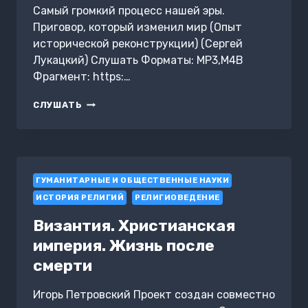
Самый громкий процесс нашей эры.
Приговор, который изменил мир (Опыт
исторической реконструкции) (Сергей
Лукацкий) Слушать Форматы: MP3,M4B
Фрагмент: https:…
САМЫЙ
СЛУШАТЬ
ГРОМКИЙ
ПРОЦЕСС
НАШЕЙ
ЭРЫ.
ПРИГОВОР,
ГУМАНИТАРНЫЕ И ОБЩЕСТВЕННЫЕ НАУКИ
КОТОРЫЙ
ИЗМЕНИЛ
ИСТОРИЯ РЕЛИГИЙ
РЕЛИГИОВЕДЕНИЕ
МИР
(ОПЫТ
Византия. Христианская
ИСТОРИЧЕСКОЙ
империя. Жизнь после
РЕКОНСТРУКЦИИ)
смерти
Игорь Петровский Проект создан совместно