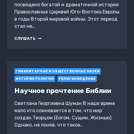
посвящено богатой и драматичной истории
Православных Церквей Юго-Востока Европы
в годы Второй мировой войны. Этот период
стал не…
«ГОСПОДЬ
СЛУШАТЬ
ДАРУЕТ
НАМ
ПОБЕДУ».
РУССКАЯ
ПРАВОСЛАВНАЯ
ГУМАНИТАРНЫЕ И ОБЩЕСТВЕННЫЕ НАУКИ
ЦЕРКОВЬ
И
ИСТОРИЯ РЕЛИГИЙ
РЕЛИГИОВЕДЕНИЕ
ВЕЛИКАЯ
ОТЕЧЕСТВЕННАЯ
Научное прочтение Библии
ВОЙНА
Светлана Георгиевна Шуман В наше время
мало кто сомневается в том, что мир
создан Творцом (Богом, Сущим, Жизнью).
Однако, не поняв, что такое…