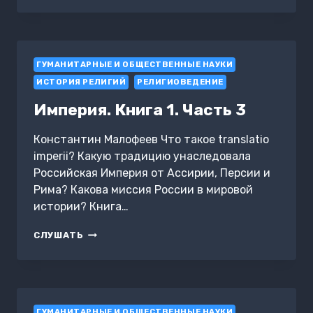
О
НИКЕО-
ЦАРЬГРАДСКОМ
СИМВОЛЕ
ГУМАНИТАРНЫЕ И ОБЩЕСТВЕННЫЕ НАУКИ
ВЕРЫ
ИСТОРИЯ РЕЛИГИЙ
РЕЛИГИОВЕДЕНИЕ
Империя. Книга 1. Часть 3
Константин Малофеев Что такое translatio
imperii? Какую традицию унаследовала
Российская Империя от Ассирии, Персии и
Рима? Какова миссия России в мировой
истории? Книга…
ИМПЕРИЯ.
СЛУШАТЬ
КНИГА
1.
ЧАСТЬ
3
ГУМАНИТАРНЫЕ И ОБЩЕСТВЕННЫЕ НАУКИ