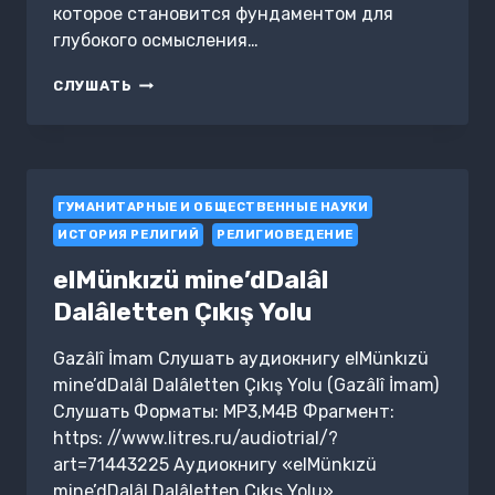
которое становится фундаментом для
глубокого осмысления…
ВЕЧНЫЙ
СЛУШАТЬ
ВОСХОД
ГУМАНИТАРНЫЕ И ОБЩЕСТВЕННЫЕ НАУКИ
ИСТОРИЯ РЕЛИГИЙ
РЕЛИГИОВЕДЕНИЕ
elMünkızü mine’dDalâl
Dalâletten Çıkış Yolu
Gazâlî İmam Слушать аудиокнигу elMünkızü
mine’dDalâl Dalâletten Çıkış Yolu (Gazâlî İmam)
Слушать Форматы: MP3,M4B Фрагмент:
https: //www.litres.ru/audiotrial/?
art=71443225 Аудиокнигу «elMünkızü
mine’dDalâl Dalâletten Çıkış Yolu»…