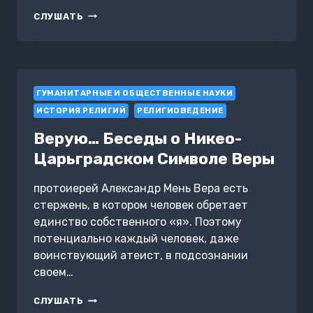
QURANI-
СЛУШАТЬ
KƏRIM
(1-
25-
CI
SURƏLƏR)
ГУМАНИТАРНЫЕ И ОБЩЕСТВЕННЫЕ НАУКИ
ИСТОРИЯ РЕЛИГИЙ
РЕЛИГИОВЕДЕНИЕ
Верую… Беседы о Никео-
Царьградском Символе Веры
протоиерей Александр Мень Вера есть
стержень, в котором человек обретает
единство собственного «я». Поэтому
потенциально каждый человек, даже
воинствующий атеист, в подсознании
своем…
ВЕРУЮ…
СЛУШАТЬ
БЕСЕДЫ