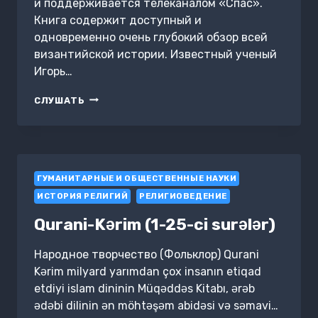
и поддерживается телеканалом «Спас».
Книга содержит доступный и
одновременно очень глубокий обзор всей
византийской истории. Известный ученый
Игорь…
ВИЗАНТИЯ.
СЛУШАТЬ
ХРИСТИАНСКАЯ
ИМПЕРИЯ.
ЖИЗНЬ
ПОСЛЕ
СМЕРТИ
ГУМАНИТАРНЫЕ И ОБЩЕСТВЕННЫЕ НАУКИ
ИСТОРИЯ РЕЛИГИЙ
РЕЛИГИОВЕДЕНИЕ
Qurani-Kərim (1-25-ci surələr)
Народное творчество (Фольклор) Qurani
Kərim milyard yarımdan çox insanın etiqad
etdiyi islam dininin Müqəddəs Kitabı, ərəb
ədəbi dilinin ən möhtəşəm abidəsi və səmavi…