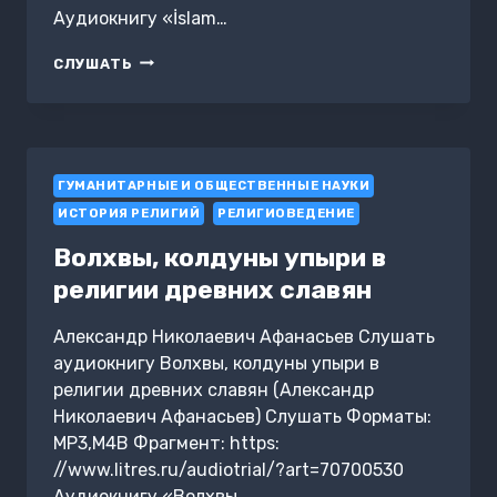
Аудиокнигу «İslam…
İSLAM
СЛУШАТЬ
ONCESI
MEKKE
DÖNEMI
VE
HZ
ГУМАНИТАРНЫЕ И ОБЩЕСТВЕННЫЕ НАУКИ
MUHAMMED
ИСТОРИЯ РЕЛИГИЙ
РЕЛИГИОВЕДЕНИЕ
Волхвы, колдуны упыри в
религии древних славян
Александр Николаевич Афанасьев Слушать
аудиокнигу Волхвы, колдуны упыри в
религии древних славян (Александр
Николаевич Афанасьев) Слушать Форматы:
MP3,M4B Фрагмент: https:
//www.litres.ru/audiotrial/?art=70700530
Аудиокнигу «Волхвы,…