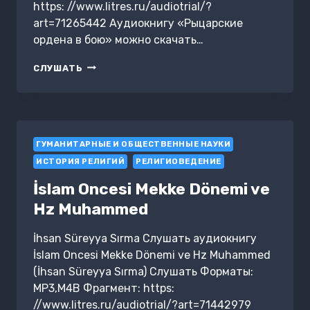
https: //www.litres.ru/audiotrial/?
art=71265442 Аудиокнигу «Рыцарские
ордена в бою» можно скачать…
РЫЦАРСКИЕ
СЛУШАТЬ
ОРДЕНА
В
БОЮ
ГУМАНИТАРНЫЕ И ОБЩЕСТВЕННЫЕ НАУКИ
ИСТОРИЯ РЕЛИГИЙ
РЕЛИГИОВЕДЕНИЕ
İslam Oncesi Mekke Dönemi ve
Hz Muhammed
İhsan Süreyya Sırma Слушать аудиокнигу
İslam Oncesi Mekke Dönemi ve Hz Muhammed
(İhsan Süreyya Sırma) Слушать Форматы:
MP3,M4B Фрагмент: https:
//www.litres.ru/audiotrial/?art=71442979