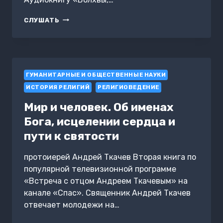
ВОЛХВЫ,
СЛУШАТЬ
КОЛДУНЫ
УПЫРИ
В
РЕЛИГИИ
ДРЕВНИХ
ГУМАНИТАРНЫЕ И ОБЩЕСТВЕННЫЕ НАУКИ
СЛАВЯН
ИСТОРИЯ РЕЛИГИЙ
РЕЛИГИОВЕДЕНИЕ
Мир и человек. Об именах
Бога, исцелении сердца и
пути к святости
протоиерей Андрей Ткачев Вторая книга по
популярной телевизионной программе
«Встреча с отцом Андреем Ткачевым» на
канале «Спас». Священник Андрей Ткачев
отвечает молодежи на…