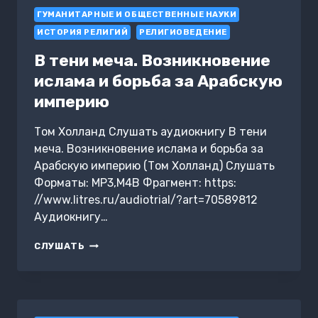
ГУМАНИТАРНЫЕ И ОБЩЕСТВЕННЫЕ НАУКИ
ИСТОРИЯ РЕЛИГИЙ
РЕЛИГИОВЕДЕНИЕ
В тени меча. Возникновение
ислама и борьба за Арабскую
империю
Том Холланд Слушать аудиокнигу В тени
меча. Возникновение ислама и борьба за
Арабскую империю (Том Холланд) Слушать
Форматы: MP3,M4B Фрагмент: https:
//www.litres.ru/audiotrial/?art=70589812
Аудиокнигу…
В
СЛУШАТЬ
ТЕНИ
МЕЧА.
ВОЗНИКНОВЕНИЕ
ИСЛАМА
И