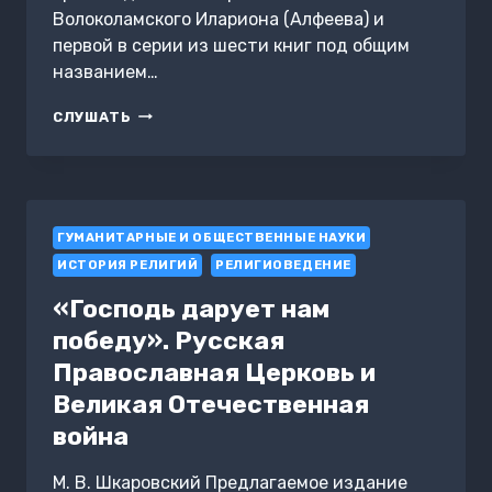
Волоколамского Илариона (Алфеева) и
первой в серии из шести книг под общим
названием…
ИИСУС
СЛУШАТЬ
ХРИСТОС.
ЖИЗНЬ
И
УЧЕНИЕ.
КНИГА
ГУМАНИТАРНЫЕ И ОБЩЕСТВЕННЫЕ НАУКИ
I
НАЧАЛО
ИСТОРИЯ РЕЛИГИЙ
РЕЛИГИОВЕДЕНИЕ
ЕВАНГЕЛИЯ.
ТОМ
«Господь дарует нам
7.ИИСУС
победу». Русская
И
ЕГО
Православная Церковь и
ПРОТИВНИКИ:
Великая Отечественная
НАЧАЛО
КОНФЛИКТА
война
М. В. Шкаровский Предлагаемое издание