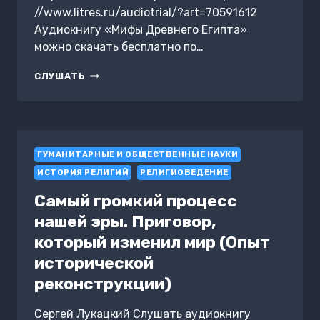
//www.litres.ru/audiotrial/?art=70591612
Аудиокнигу «Мифы Древнего Египта»
можно скачать бесплатно по…
МИФЫ
СЛУШАТЬ
ДРЕВНЕГО
ЕГИПТА
ГУМАНИТАРНЫЕ И ОБЩЕСТВЕННЫЕ НАУКИ
ИСТОРИЯ РЕЛИГИЙ
РЕЛИГИОВЕДЕНИЕ
Самый громкий процесс
нашей эры. Приговор,
который изменил мир (Опыт
исторической
реконструкции)
Сергей Лукацкий Слушать аудиокнигу