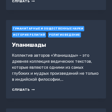
МИР
СЛУШАТЬ
И
ЧЕЛОВЕК.
ОБ
ИМЕНАХ
БОГА,
ГУМАНИТАРНЫЕ И ОБЩЕСТВЕННЫЕ НАУКИ
ИСЦЕЛЕНИИ
СЕРДЦА
ИСТОРИЯ РЕЛИГИЙ
РЕЛИГИОВЕДЕНИЕ
И
ПУТИ
Упанишады
К
СВЯТОСТИ
Коллектив авторов «Упанишады» – это
древняя коллекция ведических текстов,
которые являются одними из самых
глубоких и мудрых произведений не только
в индийской философии,…
УПАНИШАДЫ
СЛУШАТЬ