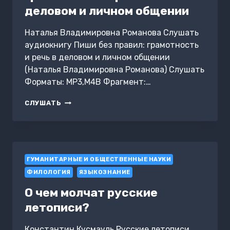
деловом и личном общении
Наталья Владимировна Романова Слушать
аудиокнигу Пиши без правил: грамотность
и речь в деловом и личном общении
(Наталья Владимировна Романова) Слушать
Форматы: MP3,M4B Фрагмент:…
ПИШИ
СЛУШАТЬ
БЕЗ
ПРАВИЛ:
ГРАМОТНОСТЬ
И
РЕЧЬ
ГУМАНИТАРНЫЕ И ОБЩЕСТВЕННЫЕ НАУКИ
В
ДЕЛОВОМ
ФИЛОЛОГИЯ
ЯЗЫКОЗНАНИЕ
И
ЛИЧНОМ
О чем молчат русские
ОБЩЕНИИ
летописи?
Константин Кусмауль Русские летописи,