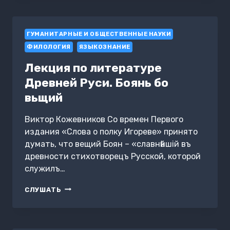
НЕПРАВИЛЬНЫХ
АНГЛИЙСКИХ
ГЛАГОЛОВ
ГУМАНИТАРНЫЕ И ОБЩЕСТВЕННЫЕ НАУКИ
ФИЛОЛОГИЯ
ЯЗЫКОЗНАНИЕ
Лекция по литературе
Древней Руси. Боянь бо
вьщий
Виктор Кожевников Со времен Первого
издания «Слова о полку Игореве» принято
думать, что вещий Боян – «славнѣйшiй въ
древности стихотворецъ Русской, которой
служилъ…
ЛЕКЦИЯ
СЛУШАТЬ
ПО
ЛИТЕРАТУРЕ
ДРЕВНЕЙ
РУСИ.