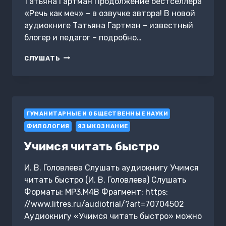
Татьяна Гартман Продолжение бестселлера
«Речь как меч» – в озвучке автора! В новой
аудиокниге Татьяна Гартман – известный
блогер и педагог – подробно…
СЛОВО
СЛУШАТЬ
НЕ
ВОРОБЕЙ.
РАЗБИРАЕМ
ОШИБКИ
УСТНОЙ
ГУМАНИТАРНЫЕ И ОБЩЕСТВЕННЫЕ НАУКИ
РЕЧИ
ФИЛОЛОГИЯ
ЯЗЫКОЗНАНИЕ
Учимся читать быстро
И. В. Головлева Слушать аудиокнигу Учимся
читать быстро (И. В. Головлева) Слушать
Форматы: MP3,M4B Фрагмент: https:
//www.litres.ru/audiotrial/?art=70704502
Аудиокнигу «Учимся читать быстро» можно