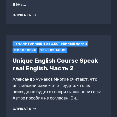
день….
50
СЛУШАТЬ
СМЕРТНЫХ
ГРЕХОВ
В
РУССКОМ
ЯЗЫКЕ.
ГУМАНИТАРНЫЕ И ОБЩЕСТВЕННЫЕ НАУКИ
ГОВОРИ
И
ФИЛОЛОГИЯ
ЯЗЫКОЗНАНИЕ
ПИШИ
ПРАВИЛЬНО
Unique English Course Speak
real English. Часть 2
Александр Чумаков Многие считают, что
английский язык – это трудно; что вы
никогда не будете говорить, как носитель;
Автор пособия не согласен. Он…
UNIQUE
СЛУШАТЬ
ENGLISH