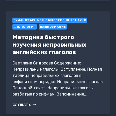
COURSE
SPEAK
REAL
ENGLISH.
ГУМАНИТАРНЫЕ И ОБЩЕСТВЕННЫЕ НАУКИ
ЧАСТЬ
2
ФИЛОЛОГИЯ
ЯЗЫКОЗНАНИЕ
Методика быстрого
изучения неправильных
английских глаголов
Светлана Сидорова Содержание:
Неправильные глаголы. Вступление. Полная
таблица неправильных глаголов в
алфавитном порядке. Неправильные глаголы
Основной текст. Неправильные глаголы,
разбитые по рифмам. Запоминание…
МЕТОДИКА
СЛУШАТЬ
БЫСТРОГО
ИЗУЧЕНИЯ