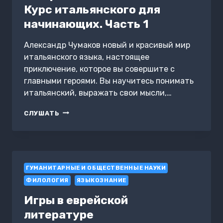
Курс итальянского для
начинающих. Часть 1
Александр Чумаков новый и красивый мир
итальянского языка, настоящее
приключение, которое вы совершите с
главными героями. Вы научитесь понимать
итальянский, выражать свои мысли,…
VOGLIO
СЛУШАТЬ
PARLARE
ITALIANO.
Я
ХОЧУ
ГОВОРИТЬ
ГУМАНИТАРНЫЕ И ОБЩЕСТВЕННЫЕ НАУКИ
ПО-
ИТАЛЬЯНСКИ.
ФИЛОЛОГИЯ
ЯЗЫКОЗНАНИЕ
КУРС
ИТАЛЬЯНСКОГО
Игры в еврейской
ДЛЯ
литературе
НАЧИНАЮЩИХ.