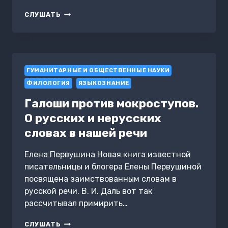
ОТ
СЛУШАТЬ
АБРАКАДАБРЫ
ДО
ЯХОНТА.
КАК
ИСПОЛЬЗОВАТЬ
ГУМАНИТАРНЫЕ И ОБЩЕСТВЕННЫЕ НАУКИ
РЕДКИЕ
И
ФИЛОЛОГИЯ
ЯЗЫКОЗНАНИЕ
НЕОБЫЧНЫЕ
СЛОВА
Галоши против мокроступов.
В
О русских и нерусских
РУССКОМ
ЯЗЫКЕ
словах в нашей речи
Елена Первушина Новая книга известной
писательницы и блогера Елены Первушиной
посвящена заимствованным словам в
русской речи. В. И. Даль вот так
рассчитывал примирить…
ГАЛОШИ
СЛУШАТЬ