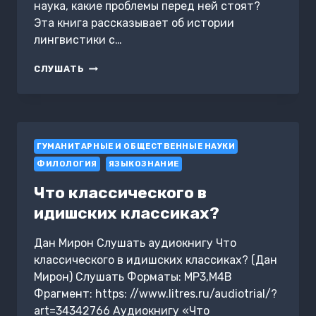
наука, какие проблемы перед ней стоят?
Эта книга рассказывает об истории
лингвистики с…
ЯЗЫКОЗНАНИЕ:
СЛУШАТЬ
ОТ
АРИСТОТЕЛЯ
ДО
КОМПЬЮТЕРНОЙ
ЛИНГВИСТИКИ
ГУМАНИТАРНЫЕ И ОБЩЕСТВЕННЫЕ НАУКИ
ФИЛОЛОГИЯ
ЯЗЫКОЗНАНИЕ
Что классического в
идишских классиках?
Дан Мирон Слушать аудиокнигу Что
классического в идишских классиках? (Дан
Мирон) Слушать Форматы: MP3,M4B
Фрагмент: https: //www.litres.ru/audiotrial/?
art=34342766 Аудиокнигу «Что