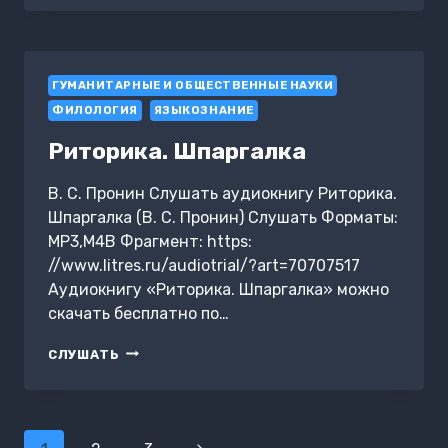
ЯЗЫКОВОЙ
ЛИЧНОСТИ
АВТОРА
ТЕКСТА
ГУМАНИТАРНЫЕ И ОБЩЕСТВЕННЫЕ НАУКИ
ФИЛОЛОГИЯ
ЯЗЫКОЗНАНИЕ
Риторика. Шпаргалка
В. С. Пронин Слушать аудиокнигу Риторика.
Шпаргалка (В. С. Пронин) Слушать Форматы:
MP3,M4B Фрагмент: https:
//www.litres.ru/audiotrial/?art=70707517
Аудиокнигу «Риторика. Шпаргалка» можно
скачать бесплатно по…
РИТОРИКА.
СЛУШАТЬ
ШПАРГАЛКА
Навигация