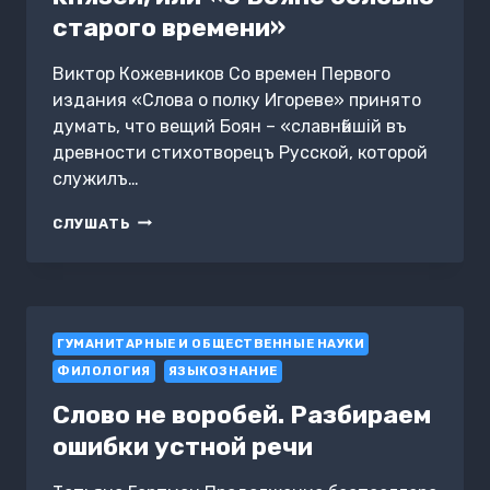
старого времени»
Виктор Кожевников Со времен Первого
издания «Слова о полку Игореве» принято
думать, что вещий Боян – «славнѣйшiй въ
древности стихотворецъ Русской, которой
служилъ…
КАК
СЛУШАТЬ
МОЖНО
«УЩЕКОТАТЬ»
КНЯЗЕЙ,
ИЛИ
«О
ГУМАНИТАРНЫЕ И ОБЩЕСТВЕННЫЕ НАУКИ
БОЯНЕ
СОЛОВIЮ
ФИЛОЛОГИЯ
ЯЗЫКОЗНАНИЕ
СТАРОГО
ВРЕМЕНИ»
Слово не воробей. Разбираем
ошибки устной речи