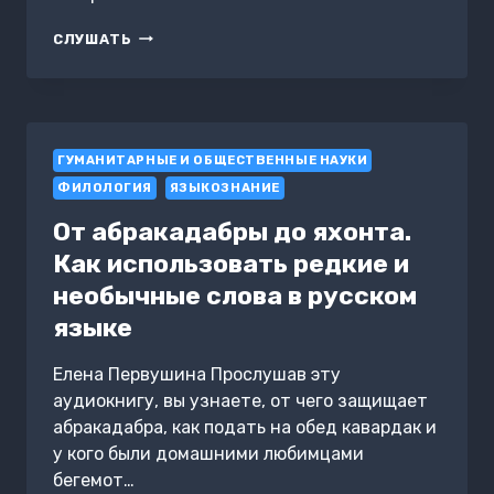
L
СЛУШАТЬ
WANT
TO
SPEAK
ENGLISH.
Я
ГУМАНИТАРНЫЕ И ОБЩЕСТВЕННЫЕ НАУКИ
ХОЧУ
ГОВОРИТЬ
ФИЛОЛОГИЯ
ЯЗЫКОЗНАНИЕ
ПО-
АНГЛИЙСКИ
От абракадабры до яхонта.
Как использовать редкие и
необычные слова в русском
языке
Елена Первушина Прослушав эту
аудиокнигу, вы узнаете, от чего защищает
абракадабра, как подать на обед кавардак и
у кого были домашними любимцами
бегемот…