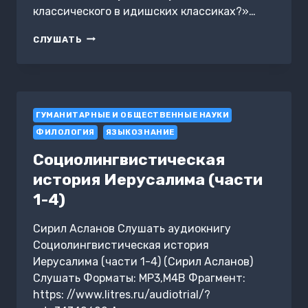
классического в идишских классиках?»…
ЧТО
СЛУШАТЬ
КЛАССИЧЕСКОГО
В
ИДИШСКИХ
КЛАССИКАХ?
ГУМАНИТАРНЫЕ И ОБЩЕСТВЕННЫЕ НАУКИ
ФИЛОЛОГИЯ
ЯЗЫКОЗНАНИЕ
Социолингвистическая
история Иерусалима (части
1-4)
Сирил Асланов Слушать аудиокнигу
Социолингвистическая история
Иерусалима (части 1-4) (Сирил Асланов)
Слушать Форматы: MP3,M4B Фрагмент:
https: //www.litres.ru/audiotrial/?