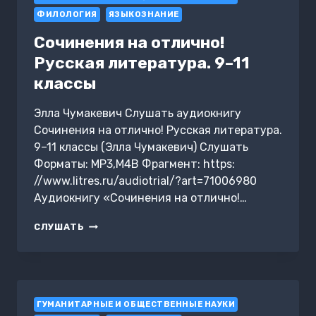
ВЕКА,
ФИЛОЛОГИЯ
ЯЗЫКОЗНАНИЕ
ИЛИ
„О!
Сочинения на отлично!
СТАНАТИ
Русская литература. 9–11
РУССКОЙ
ЗЕМЛИ“
классы
Элла Чумакевич Слушать аудиокнигу
Сочинения на отлично! Русская литература.
9–11 классы (Элла Чумакевич) Слушать
Форматы: MP3,M4B Фрагмент: https:
//www.litres.ru/audiotrial/?art=71006980
Аудиокнигу «Сочинения на отлично!…
СОЧИНЕНИЯ
СЛУШАТЬ
НА
ОТЛИЧНО!
РУССКАЯ
ЛИТЕРАТУРА.
9–
ГУМАНИТАРНЫЕ И ОБЩЕСТВЕННЫЕ НАУКИ
11