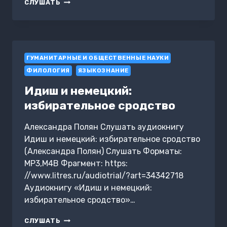
СЛОВО
СЛУШАТЬ
О
ПОЛКУ
ИГОРЕВЕ
–
ПОДДЕЛКА
ГУМАНИТАРНЫЕ И ОБЩЕСТВЕННЫЕ НАУКИ
ТЫСЯЧЕЛЕТИЯ
ФИЛОЛОГИЯ
ЯЗЫКОЗНАНИЕ
Идиш и немецкий:
избирательное сродство
Александра Полян Слушать аудиокнигу
Идиш и немецкий: избирательное сродство
(Александра Полян) Слушать Форматы:
MP3,M4B Фрагмент: https:
//www.litres.ru/audiotrial/?art=34342718
Аудиокнигу «Идиш и немецкий:
избирательное сродство»…
ИДИШ
СЛУШАТЬ