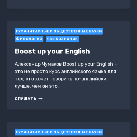
ПРОТИВ
МОКРОСТУПОВ.
О
РУССКИХ
И
ГУМАНИТАРНЫЕ И ОБЩЕСТВЕННЫЕ НАУКИ
НЕРУССКИХ
СЛОВАХ
ФИЛОЛОГИЯ
ЯЗЫКОЗНАНИЕ
В
НАШЕЙ
Boost up your English
РЕЧИ
Александр Чумаков Boost up your English –
это не просто курс английского языка для
тех, кто хочет говорить по-английски
лучше, чем он это…
BOOST
СЛУШАТЬ
UP
YOUR
ENGLISH
ГУМАНИТАРНЫЕ И ОБЩЕСТВЕННЫЕ НАУКИ