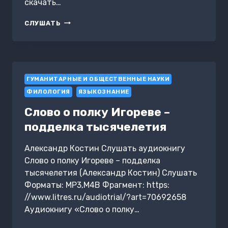
скачать…
УЧИМСЯ
СЛУШАТЬ
ЧИТАТЬ
БЫСТРО
ГУМАНИТАРНЫЕ И ОБЩЕСТВЕННЫЕ НАУКИ
ФИЛОЛОГИЯ
ЯЗЫКОЗНАНИЕ
Слово о полку Игореве –
подделка тысячелетия
Александр Костин Слушать аудиокнигу
Слово о полку Игореве – подделка
тысячелетия (Александр Костин) Слушать
Форматы: MP3,M4B Фрагмент: https:
//www.litres.ru/audiotrial/?art=70692658
Аудиокнигу «Слово о полку…