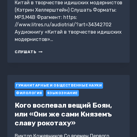
Китай в творчестве идишских модернистов
(Кэтрин Хеллерштейн) Слушать Форматы:
MP3,M4B Фрагмент: https:
//www.litres.ru/audiotrial/?art=34342702
Аудиокнигу «Китай в творчестве идишских
модернистов»…
КИТАЙ
СЛУШАТЬ
В
ТВОРЧЕСТВЕ
ИДИШСКИХ
МОДЕРНИСТОВ
ГУМАНИТАРНЫЕ И ОБЩЕСТВЕННЫЕ НАУКИ
ФИЛОЛОГИЯ
ЯЗЫКОЗНАНИЕ
Кого воспевал вещий Боян,
или «Они же сами Княземъ
славу рокотаху»
Виктор Кожевников Со времен Первого