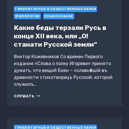
БОЯНЬ
ГУМАНИТАРНЫЕ И ОБЩЕСТВЕННЫЕ НАУКИ
БО
ВЬЩИЙ
ФИЛОЛОГИЯ
ЯЗЫКОЗНАНИЕ
Какие беды терзали Русь в
конце XII века, или „О!
станати Русской земли“
Виктор Кожевников Со времен Первого
издания «Слова о полку Игореве» принято
думать, что вещий Боян – «славнѣйшiй въ
древности стихотворецъ Русской, которой
служилъ…
КАКИЕ
СЛУШАТЬ
БЕДЫ
ТЕРЗАЛИ
РУСЬ
В
КОНЦЕ
ГУМАНИТАРНЫЕ И ОБЩЕСТВЕННЫЕ НАУКИ
XII