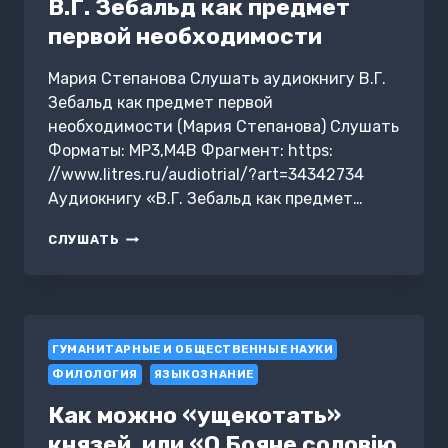
В.Г. Зебальд как предмет
первой необходимости
Мария Степанова Слушать аудиокнигу В.Г.
Зебальд как предмет первой
необходимости (Мария Степанова) Слушать
Форматы: MP3,M4B Фрагмент: https:
//www.litres.ru/audiotrial/?art=34342734
Аудиокнигу «В.Г. Зебальд как предмет…
В.Г.
СЛУШАТЬ
ЗЕБАЛЬД
КАК
ПРЕДМЕТ
ПЕРВОЙ
НЕОБХОДИМОСТИ
ГУМАНИТАРНЫЕ И ОБЩЕСТВЕННЫЕ НАУКИ
ФИЛОЛОГИЯ
ЯЗЫКОЗНАНИЕ
Как можно «ущекотать»
князей, или «О Бояне соловiю