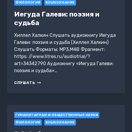
КЛАССЫ
ФИЛОЛОГИЯ
ЯЗЫКОЗНАНИЕ
Иегуда Галеви: поэзия и
судьба
Хиллел Халкин Слушать аудиокнигу Иегуда
Галеви: поэзия и судьба (Хиллел Халкин)
Слушать Форматы: MP3,M4B Фрагмент:
https: //www.litres.ru/audiotrial/?
art=34342790 Аудиокнигу «Иегуда Галеви:
поэзия и судьба»…
ИЕГУДА
СЛУШАТЬ
ГАЛЕВИ:
ПОЭЗИЯ
И
СУДЬБА
ГУМАНИТАРНЫЕ И ОБЩЕСТВЕННЫЕ НАУКИ
ФИЛОЛОГИЯ
ЯЗЫКОЗНАНИЕ