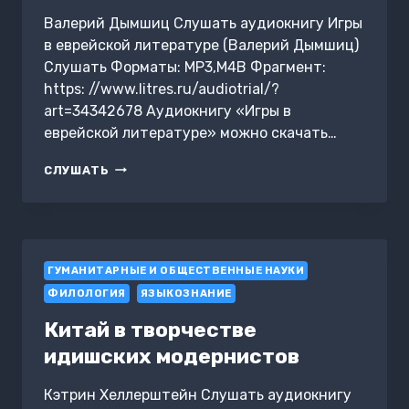
ЧАСТЬ
1
Валерий Дымшиц Слушать аудиокнигу Игры
в еврейской литературе (Валерий Дымшиц)
Слушать Форматы: MP3,M4B Фрагмент:
https: //www.litres.ru/audiotrial/?
art=34342678 Аудиокнигу «Игры в
еврейской литературе» можно скачать…
ИГРЫ
СЛУШАТЬ
В
ЕВРЕЙСКОЙ
ЛИТЕРАТУРЕ
ГУМАНИТАРНЫЕ И ОБЩЕСТВЕННЫЕ НАУКИ
ФИЛОЛОГИЯ
ЯЗЫКОЗНАНИЕ
Китай в творчестве
идишских модернистов
Кэтрин Хеллерштейн Слушать аудиокнигу