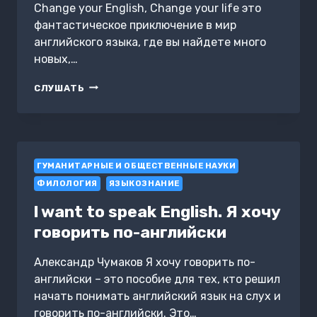
Сhange your English, Change your life это
фантастическое приключение в мир
английского языка, где вы найдете много
новых,…
A
СЛУШАТЬ
FANTASTIC
ENGLISH
COURSE.
CHANGE
YOUR
ГУМАНИТАРНЫЕ И ОБЩЕСТВЕННЫЕ НАУКИ
MIND,
CHANGE
ФИЛОЛОГИЯ
ЯЗЫКОЗНАНИЕ
YOUR
ENGLISH,
l want to speak English. Я хочу
CHANGE
говорить по-английски
YOUR
LIFE
Александр Чумаков Я хочу говорить по-
английски – это пособие для тех, кто решил
начать понимать английский язык на слух и
говорить по-английски. Это…