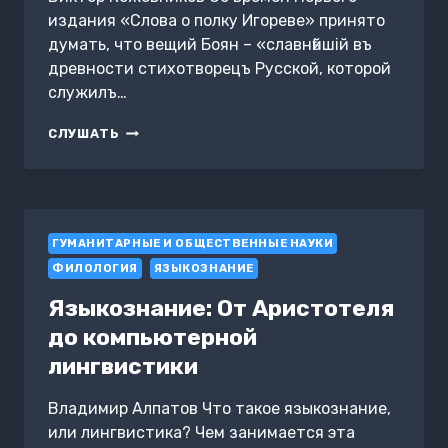
издания «Слова о полку Игореве» принято
думать, что вещий Боян – «славнѣйшiй въ
древности стихотворецъ Русской, которой
служилъ…
КОГО
СЛУШАТЬ
ВОСПЕВАЛ
ВЕЩИЙ
БОЯН,
ИЛИ
«ОНИ
ГУМАНИТАРНЫЕ И ОБЩЕСТВЕННЫЕ НАУКИ
ЖЕ
САМИ
ФИЛОЛОГИЯ
ЯЗЫКОЗНАНИЕ
КНЯЗЕМЪ
СЛАВУ
Языкознание: От Аристотеля
РОКОТАХУ»
до компьютерной
лингвистики
Владимир Алпатов Что такое языкознание,
или лингвистика? Чем занимается эта