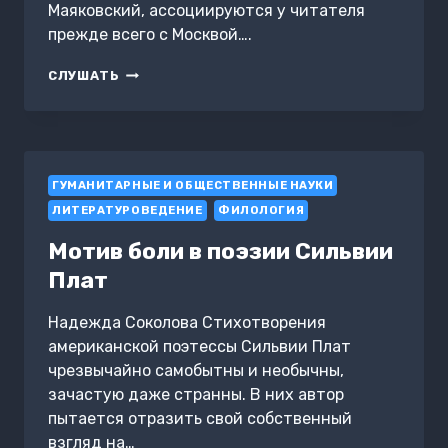
Маяковский, ассоциируются у читателя
прежде всего с Москвой….
ПЕТЕРБУРГ
СЛУШАТЬ
МОСКОВСКИХ
ПОЭТОВ
—
ЦВЕТАЕВА,
ЕСЕНИН,
ГУМАНИТАРНЫЕ И ОБЩЕСТВЕННЫЕ НАУКИ
МАЯКОВСКИЙ
ЛИТЕРАТУРОВЕДЕНИЕ
ФИЛОЛОГИЯ
Мотив боли в поэзии Сильвии
Плат
Надежда Соколова Стихотворения
американской поэтессы Сильвии Плат
чрезвычайно самобытны и необычны,
зачастую даже странны. В них автор
пытается отразить свой собственный
взгляд на…