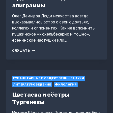
эпиграммы
Олег Демидов Люди искусства всегда
высказывались остро о своих друзьях,
коллегах и оппонентах. Как не вспомнить
пушкинское «кюхельбекерно и тошно»,
есенинские частушки или…
СУДЬБОНОСНЫЕ
СЛУШАТЬ
ОДЫ
И
ЭПИГРАММЫ
ГУМАНИТАРНЫЕ И ОБЩЕСТВЕННЫЕ НАУКИ
ЛИТЕРАТУРОВЕДЕНИЕ
ФИЛОЛОГИЯ
Цветаева и сёстры
Тургеневы
Михаил Шапошников Под игом тишины; Еще