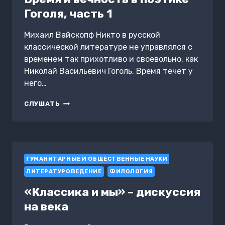
Гоголя, часть 1
Михаил Вайскопф Никто в русской
классической литературе не управлялся с
временем так прихотливо и своевольно, как
Николай Васильевич Гоголь. Время течет у
него…
ВРЕМЯ
СЛУШАТЬ
И
ВЕЧНОСТЬ
В
ПОЭТИКЕ
ГОГОЛЯ,
ГУМАНИТАРНЫЕ И ОБЩЕСТВЕННЫЕ НАУКИ
ЧАСТЬ
1
ЛИТЕРАТУРОВЕДЕНИЕ
ФИЛОЛОГИЯ
«Классика и мы» – дискуссия
на века