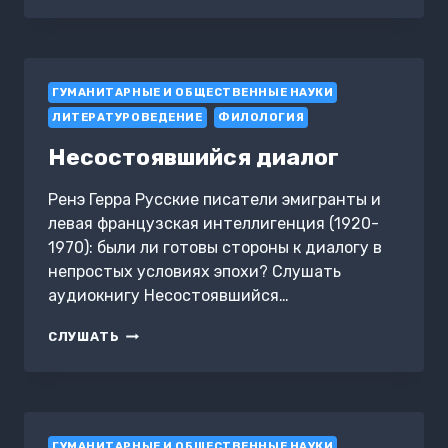
ЗАРЕ
Я
ВИДЕЛ
НЕРЕИДУ:
ГУМАНИТАРНЫЕ И ОБЩЕСТВЕННЫЕ НАУКИ
ПОЧЕМУ
ПУШКИНА
ЛИТЕРАТУРОВЕДЕНИЕ
ФИЛОЛОГИЯ
МОЖНО
СЧИТАТЬ
Несостоявшийся диалог
КЛАССИЦИСТОМ
Ренэ Герра Русские писатели эмигранты и
левая французская интеллигенция (1920-
1970): были ли готовы стороны к диалогу в
непростых условиях эпохи? Слушать
аудиокнигу Несостоявшийся…
НЕСОСТОЯВШИЙСЯ
СЛУШАТЬ
ДИАЛОГ
ГУМАНИТАРНЫЕ И ОБЩЕСТВЕННЫЕ НАУКИ