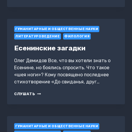
«ПИКОВОЙ
ДАМЫ»:
ВНЕШНИЕ
СВЯЗИ
И
ГУМАНИТАРНЫЕ И ОБЩЕСТВЕННЫЕ НАУКИ
ВНУТРЕННИЕ
ПЕРЕКЛИЧКИ
ЛИТЕРАТУРОВЕДЕНИЕ
ФИЛОЛОГИЯ
Есенинские загадки
Олег Демидов Все, что вы хотели знать о
Есенине, но боялись спросить. Что такое
«шея ноги»? Кому посвящено последнее
стихотворение «До свиданья, друг…
ЕСЕНИНСКИЕ
СЛУШАТЬ
ЗАГАДКИ
ГУМАНИТАРНЫЕ И ОБЩЕСТВЕННЫЕ НАУКИ