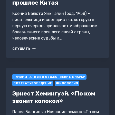
прошлое Китая
Ксения Балюта Янь Гэлин (род. 1958) –
писательница и сценаристка, которую в
первую очередь привлекает изображение
болезненного прошлого своей страны,
человеческие судьбы и…
ЯНЬ
СЛУШАТЬ
ГЭЛИН
И
БОЛЕЗНЕННОЕ
ПРОШЛОЕ
КИТАЯ
ГУМАНИТАРНЫЕ И ОБЩЕСТВЕННЫЕ НАУКИ
ЛИТЕРАТУРОВЕДЕНИЕ
ФИЛОЛОГИЯ
Эрнест Хемингуэй. «По ком
звонит колокол»
Павел Балдицын Название романа «По ком