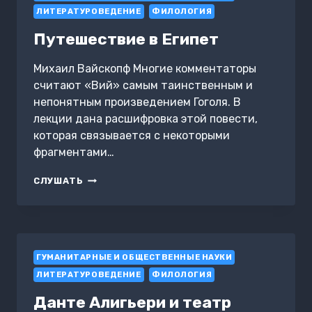
2
ЛИТЕРАТУРОВЕДЕНИЕ
ФИЛОЛОГИЯ
Путешествие в Египет
Михаил Вайскопф Многие комментаторы
считают «Вий» самым таинственным и
непонятным произведением Гоголя. В
лекции дана расшифровка этой повести,
которая связывается с некоторыми
фрагментами…
ПУТЕШЕСТВИЕ
СЛУШАТЬ
В
ЕГИПЕТ
ГУМАНИТАРНЫЕ И ОБЩЕСТВЕННЫЕ НАУКИ
ЛИТЕРАТУРОВЕДЕНИЕ
ФИЛОЛОГИЯ
Данте Алигьери и театр