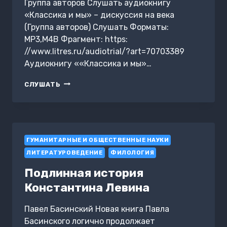
Группа авторов Слушать аудиокнигу
«Классика и мы» – дискуссия на века
(Группа авторов) Слушать Форматы:
MP3,M4B Фрагмент: https:
//www.litres.ru/audiotrial/?art=70703389
Аудиокнигу ««Классика и мы»…
«КЛАССИКА
СЛУШАТЬ
И
МЫ»
–
ДИСКУССИЯ
НА
ГУМАНИТАРНЫЕ И ОБЩЕСТВЕННЫЕ НАУКИ
ВЕКА
ЛИТЕРАТУРОВЕДЕНИЕ
ФИЛОЛОГИЯ
Подлинная история
Константина Левина
Павел Басинский Новая книга Павла
Басинского логично продолжает