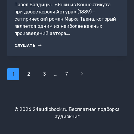
Павел Балдицын «Янки из Коннектикута
при дворе короля Артура» (1889) –
сатирический роман Марка Твена, который
является одним из наиболее важных
произведений автора….
МАРК
СЛУШАТЬ
ТВЕН.
«ЯНКИ
ИЗ
КОННЕКТИКУТА
Навигация
ПРИ
1
2
3
…
7
Следующая
ДВОРЕ
по
страница
КОРОЛЯ
страницам
АРТУРА»
© 2026 24audiobook.ru Бесплатная подборка
аудиокниг