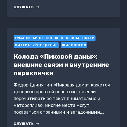
ПО
СЛУШАТЬ
ВЕТВЯМ
ИГГДРАСИЛЯ:
ПРЕДСТАВЛЕНИЕ
О
МИРАХ
ГУМАНИТАРНЫЕ И ОБЩЕСТВЕННЫЕ НАУКИ
И
ПРОСТРАНСТВЕ
ЛИТЕРАТУРОВЕДЕНИЕ
ФИЛОЛОГИЯ
В
СКАНДИНАВСКОЙ
Колода «Пиковой дамы»:
МИФОЛОГИИ
внешние связи и внутренние
переклички
Федор Двинятин «Пиковая дама» кажется
довольно простой повестью, но если
перечитывать ее текст внимательно и
неторопливо, многие места могут
показаться странными и загадочными….
КОЛОДА
СЛУШАТЬ