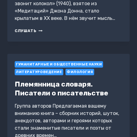
звонит колокол» (1940), взятое из
«Медитаций» Джона Донна, стало
крылатым в ХХ веке. В нём звучит мысль…
ЭРНЕСТ
СЛУШАТЬ
ХЕМИНГУЭЙ.
«ПО
КОМ
ЗВОНИТ
КОЛОКОЛ»
ГУМАНИТАРНЫЕ И ОБЩЕСТВЕННЫЕ НАУКИ
ЛИТЕРАТУРОВЕДЕНИЕ
ФИЛОЛОГИЯ
Племянница словаря.
Писатели о писательстве
Группа авторов Предлагаемая вашему
вниманию книга – сборник историй, шуток,
анекдотов, авторами и героями которых
стали знаменитые писатели и поэты от
древних времен…