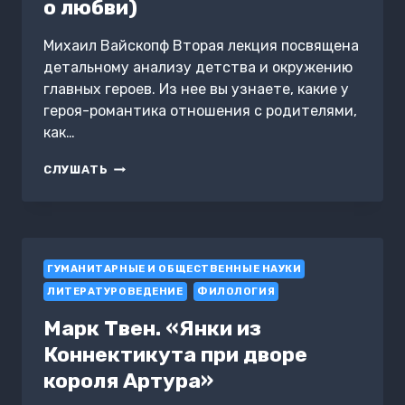
о любви)
Михаил Вайскопф Вторая лекция посвящена
детальному анализу детства и окружению
главных героев. Из нее вы узнаете, какие у
героя-романтика отношения с родителями,
как…
ЛУННАЯ
СЛУШАТЬ
НЕЖИТЬ,
ИЛИ
РОМАНТИЧЕСКИЕ
НЕДОНОСКИ
(ОТ
ГУМАНИТАРНЫЕ И ОБЩЕСТВЕННЫЕ НАУКИ
ОДИНОЧЕСТВА
К
ЛИТЕРАТУРОВЕДЕНИЕ
ФИЛОЛОГИЯ
ПОМЫСЛАМ
О
Марк Твен. «Янки из
ЛЮБВИ)
Коннектикута при дворе
короля Артура»