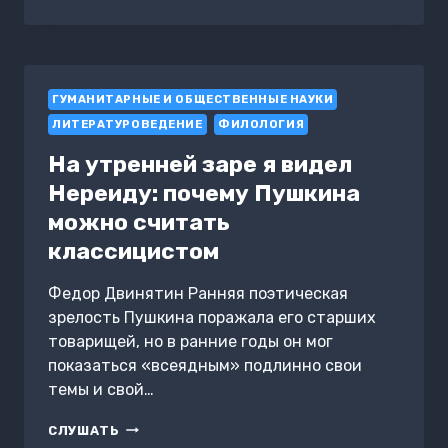
И
П.И.ЧАЙКОВСКИЙ
ГУМАНИТАРНЫЕ И ОБЩЕСТВЕННЫЕ НАУКИ
ЛИТЕРАТУРОВЕДЕНИЕ
ФИЛОЛОГИЯ
На утренней заре я видел
Нереиду: почему Пушкина
можно считать
классицистом
Федор Двинятин Ранняя поэтическая
зрелость Пушкина поражала его старших
товарищей, но в ранние годы он мог
показаться «всеядным» подлинно свои
темы и свой…
НА
СЛУШАТЬ
УТРЕННЕЙ