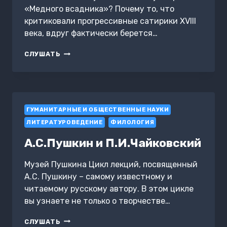
«Медного всадника»? Почему то, что
критиковали прогрессивные сатирики XVIII
века, вдруг фактически берется…
ВТОРОЙ
СЛУШАТЬ
ЕВГЕНИЙ:
СПОРЫ
ОБ
АРИСТОКРАТИИ
И
ГУМАНИТАРНЫЕ И ОБЩЕСТВЕННЫЕ НАУКИ
ИМЯ
ГЕРОЯ
ЛИТЕРАТУРОВЕДЕНИЕ
ФИЛОЛОГИЯ
«МЕДНОГО
ВСАДНИКА»
А.С.Пушкин и П.И.Чайковский
Музей Пушкина Цикл лекций, посвященный
А.С. Пушкину – самому известному и
читаемому русскому автору. В этом цикле
вы узнаете не только о творчестве…
А.С.ПУШКИН
СЛУШАТЬ