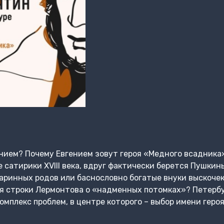
нием? Почему Евгением зовут героя «Медного всадника»
 сатирики XVIII века, вдруг фактически берется Пушки
аринных родов или баснословно богатые внуки выскочек 
ся строки Лермонтова о «надменных потомках»? Петерб
мплекс проблем, в центре которого – выбор имени геро