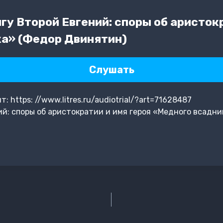
у Второй Евгений: споры об аристокр
а» (Федор Двинятин)
Слушать
 https: //www.litres.ru/audiotrial/?art=71628487
й: споры об аристократии и имя героя «Медного всадн