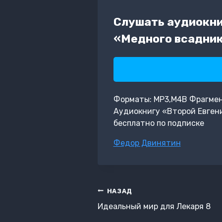
Слушать аудиокниг
«Медного всадник
Форматы: MP3,M4B Фрагмент:
Аудиокнигу «Второй Евгени
бесплатно по подписке
Метки
Федор Двинятин
записи:
Навигация
НАЗАД
по
Идеальный мир для Лекаря 8
записям