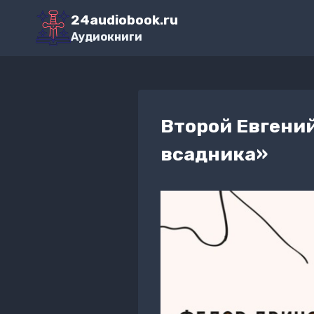
Перейти
24audiobook.ru
к
Аудиокниги
содержимому
Второй Евгений
всадника»