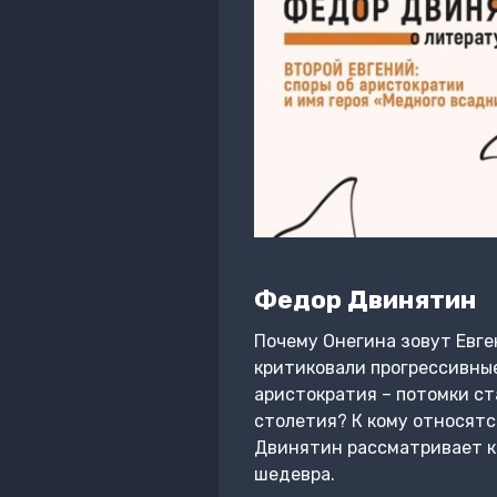
Федор Двинятин
Почему Онегина зовут Евге
критиковали прогрессивные
аристократия – потомки ст
столетия? К кому относят
Двинятин рассматривает ко
шедевра.