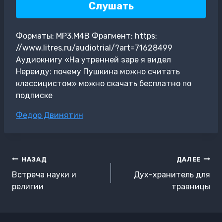
Слушать
Форматы: MP3,M4B Фрагмент: https:
//www.litres.ru/audiotrial/?art=71628499
Аудиокнигу «На утренней заре я видел
Нереиду: почему Пушкина можно считать
классицистом» можно скачать бесплатно по
подписке
Метки
Федор Двинятин
записи:
Навигация
НАЗАД
ДАЛЕЕ
по
Встреча науки и
Дух-хранитель для
записям
религии
травницы