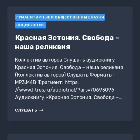
КНИГ
О
ГУМАНИТАРНЫЕ И ОБЩЕСТВЕННЫЕ НАУКИ
ВАЖНОМ
В
СОЦИОЛОГИЯ
ОДНОЙ
Красная Эстония. Свобода –
наша реликвия
Коллектив авторов Слушать аудиокнигу
Красная Эстония. Свобода – наша реликвия
(Коллектив авторов) Слушать Форматы:
MP3,M4B Фрагмент: https:
//www.litres.ru/audiotrial/?art=70693096
Аудиокнигу «Красная Эстония. Свобода –…
КРАСНАЯ
СЛУШАТЬ
ЭСТОНИЯ.
СВОБОДА
–
НАША
РЕЛИКВИЯ