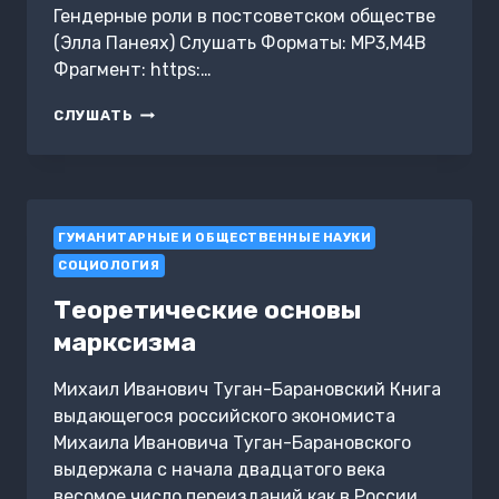
Гендерные роли в постсоветском обществе
(Элла Панеях) Слушать Форматы: MP3,M4B
Фрагмент: https:…
ГЕНДЕРНЫЕ
СЛУШАТЬ
РОЛИ
В
ПОСТСОВЕТСКОМ
ОБЩЕСТВЕ
ГУМАНИТАРНЫЕ И ОБЩЕСТВЕННЫЕ НАУКИ
СОЦИОЛОГИЯ
Теоретические основы
марксизма
Михаил Иванович Туган-Барановский Книга
выдающегося российского экономиста
Михаила Ивановича Туган-Барановского
выдержала с начала двадцатого века
весомое число переизданий как в России,