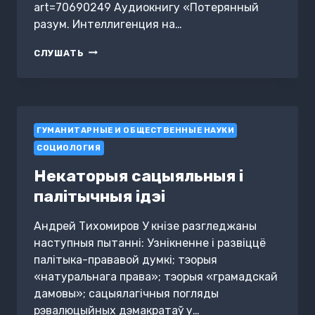
art=70690249 Аудиокнигу «Потерянный
разум. Интеллигенция на…
ПОТЕРЯННЫЙ
СЛУШАТЬ
РАЗУМ.
ИНТЕЛЛИГЕНЦИЯ
НА
ПЕПЕЛИЩЕ
РОССИИ
ГУМАНИТАРНЫЕ И ОБЩЕСТВЕННЫЕ НАУКИ
СОЦИОЛОГИЯ
Некаторыя сацыяльныя і
палітычныя ідэі
Андрей Тихомиров У кнізе разгледжаны
наступныя пытанні: Узнікненне і развіццё
палітыка-прававой думкі; тэорыя
«натуральнага права»; тэорыя «грамадскай
дамовы»; сацыялагічныя погляды
рэвалюцыйных дэмакратаў у…