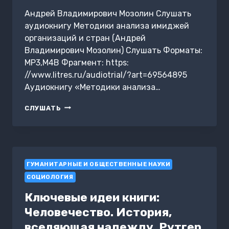
Андрей Владимирович Мозолин Слушать
аудиокнигу Методики анализа имиджей
организаций и стран (Андрей
Владимирович Мозолин) Слушать Форматы:
MP3,M4B Фрагмент: https:
//www.litres.ru/audiotrial/?art=69564895
Аудиокнигу «Методики анализа…
МЕТОДИКИ
СЛУШАТЬ
АНАЛИЗА
ИМИДЖЕЙ
ОРГАНИЗАЦИЙ
И
СТРАН
ГУМАНИТАРНЫЕ И ОБЩЕСТВЕННЫЕ НАУКИ
СОЦИОЛОГИЯ
Ключевые идеи книги:
Человечество. История,
вселяющая надежду. Рутгер