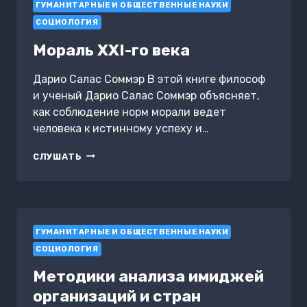
ГУМАНИТАРНЫЕ И ОБЩЕСТВЕННЫЕ НАУКИ
СОЦИОЛОГИЯ
Мораль XXI-го века
Дарио Салас Соммэр В этой книге философ
и ученый Дарио Салас Соммэр объясняет,
как соблюдение норм морали ведет
человека к истинному успеху и…
МОРАЛЬ
СЛУШАТЬ
XXI-
ГО
ВЕКА
ГУМАНИТАРНЫЕ И ОБЩЕСТВЕННЫЕ НАУКИ
СОЦИОЛОГИЯ
Методики анализа имиджей
организаций и стран