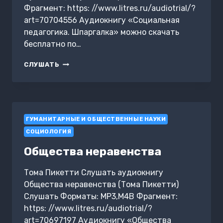
Фрагмент: https: //www.litres.ru/audiotrial/?
art=70704556 Аудиокнигу «Социальная
педагогика. Шпаргалка» можно скачать
бесплатно по…
СОЦИАЛЬНАЯ
СЛУШАТЬ
ПЕДАГОГИКА.
ШПАРГАЛКА
ГУМАНИТАРНЫЕ И ОБЩЕСТВЕННЫЕ НАУКИ
СОЦИОЛОГИЯ
Общества неравенства
Тома Пикетти Слушать аудиокнигу
Общества неравенства (Тома Пикетти)
Слушать Форматы: MP3,M4B Фрагмент:
https: //www.litres.ru/audiotrial/?
art=70697197 Аудиокнигу «Общества