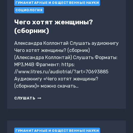
ГУМАНИТАРНЫЕ И ОБЩЕСТВЕННЫЕ НАУКИ
ПЕРЕОСМЫСЛЕНИЕ
СПОСОБОВ
СОЦИОЛОГИЯ
БОРЬБЫ
С
Чего хотят женщины?
НИЩЕТОЙ
(сборник)
В
МИРЕ.
АБХИДЖИТ
Александра Коллонтай Слушать аудиокнигу
БАНЕРДЖИ,
Чего хотят женщины? (сборник)
ЭСТЕР
(Александра Коллонтай) Слушать Форматы:
ДЮФЛО
MP3,M4B Фрагмент: https:
//www.litres.ru/audiotrial/?art=70693885
Аудиокнигу «Чего хотят женщины?
(сборник)» можно скачать…
ЧЕГО
СЛУШАТЬ
ХОТЯТ
ЖЕНЩИНЫ?
(СБОРНИК)
ГУМАНИТАРНЫЕ И ОБЩЕСТВЕННЫЕ НАУКИ