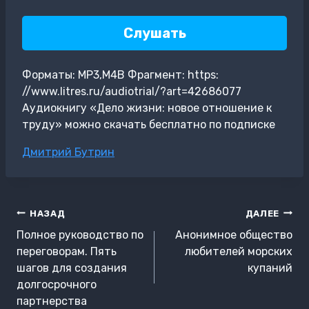
Слушать
Форматы: MP3,M4B Фрагмент: https:
//www.litres.ru/audiotrial/?art=42686077
Аудиокнигу «Дело жизни: новое отношение к
труду» можно скачать бесплатно по подписке
Метки
Дмитрий Бутрин
записи:
Навигация
НАЗАД
ДАЛЕЕ
по
Полное руководство по
Анонимное общество
записям
переговорам. Пять
любителей морских
шагов для создания
купаний
долгосрочного
партнерства