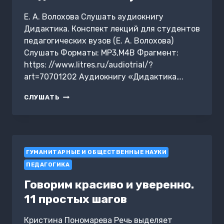
Е. А. Волохова Слушать аудиокнигу
Дидактика. Конспект лекций для студентов
педагогических вузов (Е. А. Волохова)
Слушать Форматы: MP3,M4B Фрагмент:
https: //www.litres.ru/audiotrial/?
art=70701202 Аудиокнигу «Дидактика….
ДИДАКТИКА.
СЛУШАТЬ
КОНСПЕКТ
ЛЕКЦИЙ
ДЛЯ
СТУДЕНТОВ
ПЕДАГОГИЧЕСКИХ
ГУМАНИТАРНЫЕ И ОБЩЕСТВЕННЫЕ НАУКИ
ВУЗОВ
ПЕДАГОГИКА
Говорим красиво и уверенно.
11 простых шагов
Кристина Пономарева Речь выделяет