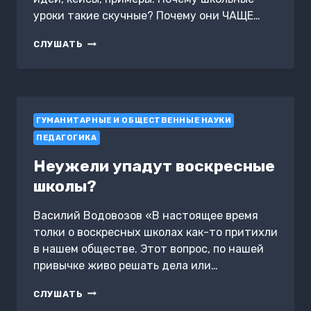
уроки такие скучные? Почему они ЧАЩЕ…
КАК
СЛУШАТЬ
ЛЮДИ
УЧАТСЯ.
ПРОЕКТИРОВАНИЕ
ОБРАЗОВАНИЯ
И
ГУМАНИТАРНЫЕ И ОБЩЕСТВЕННЫЕ НАУКИ
ТРЕНИНГОВ,
ПОВЫШАЮЩИХ
ПЕДАГОГИКА
РЕЗУЛЬТАТИВНОСТЬ.
НИК
Неужели упадут воскресные
ШЕКЛТОН-
школы?
ДЖОНС.
САММАРИ
Василий Водовозов «В настоящее время
толки о воскресных школах как-то притихли
в нашем обществе. Этот вопрос, по нашей
привычке живо решать дела или…
НЕУЖЕЛИ
СЛУШАТЬ
УПАДУТ