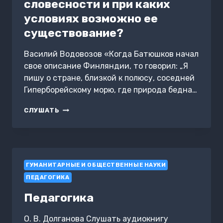
словесности и при каких
условиях возможно ее
существование?
Василий Водовозов «Когда Батюшков начал
свое описание Финляндии, то говорил: „Я
пишу о стране, близкой к полюсу, соседней
Гиперборейскому морю, где природа бедна…
СУЩЕСТВУЕТ
СЛУШАТЬ
ЛИ
ТЕОРИЯ
СЛОВЕСНОСТИ
И
ПРИ
ГУМАНИТАРНЫЕ И ОБЩЕСТВЕННЫЕ НАУКИ
КАКИХ
УСЛОВИЯХ
ПЕДАГОГИКА
ВОЗМОЖНО
ЕЕ
Педагогика
СУЩЕСТВОВАНИЕ?
О. В. Долганова Слушать аудиокнигу