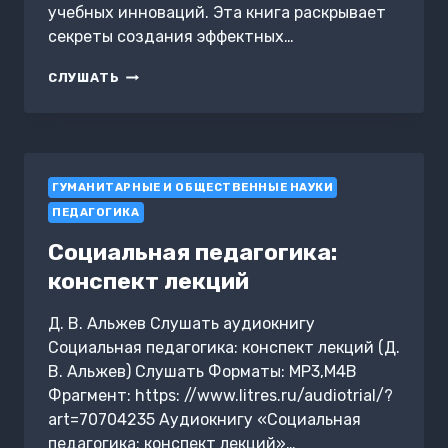
учебных инноваций. Эта книга раскрывает
секреты создания эффектных…
ДИЗАЙН
СЛУШАТЬ
ОБРАЗОВАТЕЛЬНЫХ
ПРОГРАММ:
ЧТО
РАБОТАЕТ,
А
ГУМАНИТАРНЫЕ И ОБЩЕСТВЕННЫЕ НАУКИ
ЧТО
НЕТ?
ПЕДАГОГИКА
Социальная педагогика:
конспект лекций
Д. В. Альжев Слушать аудиокнигу
Социальная педагогика: конспект лекций (Д.
В. Альжев) Слушать Форматы: MP3,M4B
Фрагмент: https: //www.litres.ru/audiotrial/?
art=70704235 Аудиокнигу «Социальная
педагогика: конспект лекций»…