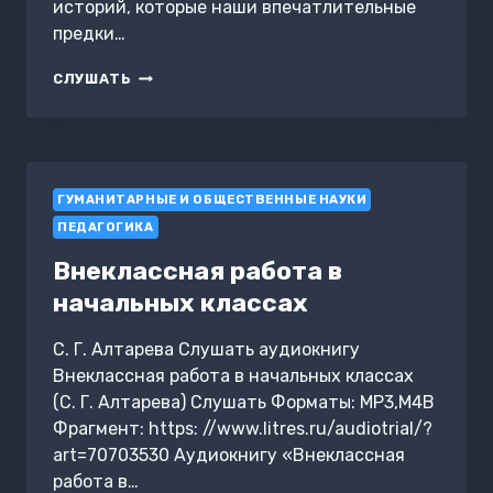
историй, которые наши впечатлительные
предки…
NEXUS.
СЛУШАТЬ
КРАТКАЯ
ИСТОРИЯ
ИНФОРМАЦИОННЫХ
СЕТЕЙ
ОТ
ГУМАНИТАРНЫЕ И ОБЩЕСТВЕННЫЕ НАУКИ
КАМЕННОГО
ВЕКА
ПЕДАГОГИКА
ДО
ИСКУССТВЕННОГО
Внеклассная работа в
ИНТЕЛЛЕКТА.
начальных классах
ЮВАЛЬ
ХАРАРИ.
САММАРИ
С. Г. Алтарева Слушать аудиокнигу
Внеклассная работа в начальных классах
(С. Г. Алтарева) Слушать Форматы: MP3,M4B
Фрагмент: https: //www.litres.ru/audiotrial/?
art=70703530 Аудиокнигу «Внеклассная
работа в…